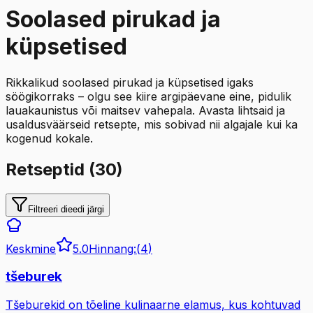
Soolased pirukad ja
küpsetised
Rikkalikud soolased pirukad ja küpsetised igaks
söögikorraks – olgu see kiire argipäevane eine, pidulik
lauakaunistus või maitsev vahepala. Avasta lihtsaid ja
usaldusväärseid retsepte, mis sobivad nii algajale kui ka
kogenud kokale.
Retseptid (
30
)
Filtreeri dieedi järgi
Keskmine
5.0
Hinnang:
(
4
)
tšeburek
Tšeburekid on tõeline kulinaarne elamus, kus kohtuvad