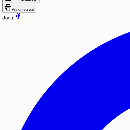
Prindi retsept
Jaga: