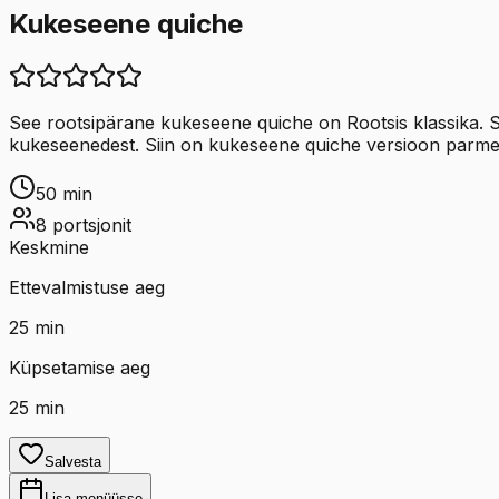
Kukeseene quiche
See rootsipärane kukeseene quiche on Rootsis klassika. Se
kukeseenedest. Siin on kukeseene quiche versioon parmesan
50
min
8
portsjonit
Keskmine
Ettevalmistuse aeg
25
min
Küpsetamise aeg
25
min
Salvesta
Lisa menüüsse