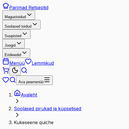
Parimad
Retseptid
Magustoidud
Soolased toidud
Suupisted
Joogid
Eridieedid
Menüü
Lemmikud
Ava peamenüü
Avaleht
Soolased pirukad ja küpsetised
Kukeseene quiche