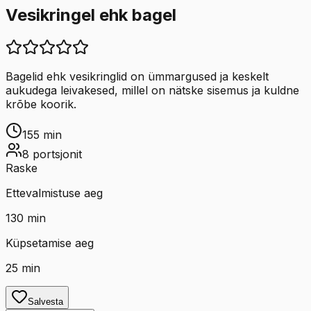
Vesikringel ehk bagel
Bagelid ehk vesikringlid on ümmargused ja keskelt
aukudega leivakesed, millel on nätske sisemus ja kuldne
krõbe koorik.
155
min
8
portsjonit
Raske
Ettevalmistuse aeg
130
min
Küpsetamise aeg
25
min
Salvesta