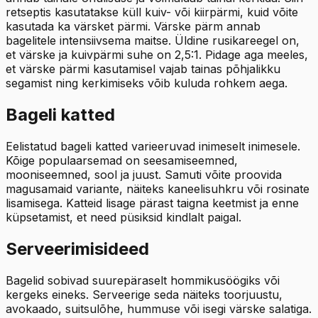
retseptis kasutatakse küll kuiv- või kiirpärmi, kuid võite
kasutada ka värsket pärmi. Värske pärm annab
bagelitele intensiivsema maitse. Üldine rusikareegel on,
et värske ja kuivpärmi suhe on 2,5:1. Pidage aga meeles,
et värske pärmi kasutamisel vajab tainas põhjalikku
segamist ning kerkimiseks võib kuluda rohkem aega.
Bageli katted
Eelistatud bageli katted varieeruvad inimeselt inimesele.
Kõige populaarsemad on seesamiseemned,
mooniseemned, sool ja juust. Samuti võite proovida
magusamaid variante, näiteks kaneelisuhkru või rosinate
lisamisega. Katteid lisage pärast taigna keetmist ja enne
küpsetamist, et need püsiksid kindlalt paigal.
Serveerimisideed
Bagelid sobivad suurepäraselt hommikusöögiks või
kergeks eineks. Serveerige seda näiteks toorjuustu,
avokaado, suitsulõhe, hummuse või isegi värske salatiga.