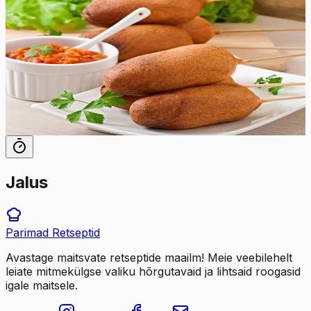
Corn dogs
Proovige maitsvaid koduseid ameerikapäraseid Corn
Dog'e, mis valmivad vaid poole tunniga! Hotdogi vorsti
ümbritsev tainas on seest pehme ning väljast krõbe.
30
min
12
tk
Jalus
Parimad
Retseptid
Avastage maitsvate retseptide maailm! Meie veebilehelt
leiate mitmekülgse valiku hõrgutavaid ja lihtsaid roogasid
igale maitsele.