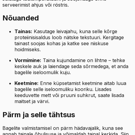
serveerimist ahjus või röstris.
Nõuanded
Tainas:
Kasutage leivajahu, kuna selle kõrge
proteiinisisaldus loob nätske tekstuuri. Kergitage
tainast soojas kohas ja katke see niiskuse
hoidmiseks.
Vormimine:
Taina kujundamine on lihtne – tehke
keskele auk ja laiendage seda sõrmedega, et anda
bagelile iseloomulik kuju.
Keetmine:
Enne küpsetamist keetmine aitab luua
bagelile selle iseloomuliku kooriku. Lisades
keeduvette mett või pruuni suhkrut, saate lisada
maitset ja värvi.
Pärm ja selle tähtsus
Bagelite valmistamisel on pärm hädavajalik, kuna see
annab tainale õhulisuse ja võimaldab tainal kerkida. Siin