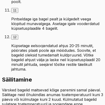
poolt.
11
Pintseldage iga bagel pealt ja külgedelt veega
klopitud munavalgega. Asetage igale vooderdatud
küpsetusplaadile 4 bagelit.
12
Küpsetage eelsoojendatud ahjus 20-25 minutit,
pöörates plaati poole aja möödudes. Soovite, et
bagelid oleksid tumedamalt kuldpruunid. Võtke
bagelid ahjust välja ja laske neil küpsetusplaadil 20
minutit jahtuda, seejärel tõstke restile täielikult
jahtuma.
Säilitamine
Värsked bagelid maitsevad kõige paremini samal päeval.
Säilitage neid õhukindlas anumas toatemperatuuril kuni 3
päeva või külmutage kuni 2 kuud. Külmutatud bagelid
sulatage toatemperatuuril ja soojendage enne