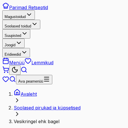
Parimad
Retseptid
Magustoidud
Soolased toidud
Suupisted
Joogid
Eridieedid
Menüü
Lemmikud
Ava peamenüü
Avaleht
Soolased pirukad ja küpsetised
Vesikringel ehk bagel