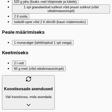
520
g
jahu (lisaks veel tööpinnale ja kätele)
1
spl
granuleeritud suhkrut võid pruuni suhkrut (võid
odralinnasesiirupit)
2
tl
soola
toiduõli-sprei võid 2 tl oliiviõli (kausi määrimiseks)
Peale määrimiseks
1
munavalget (lahtiklopitud 1 spl veega)
Keetmiseks
2
l
vett
60
g
mett (võid odralinnasesiirupit)
Koostisosade asendused
Vali koostisosa, mida asendada