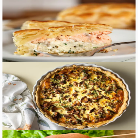
Lõhepirukas
Nautige seda kodust ja mõnusat lõhepirukat, mida saate
valmistada nii värskest kui ka konservis või suitsutatud
lõhest.
65
min
8
tk
Keskmine
4.7
Hinnang:
(
7
)
Kukeseene quiche
Kukeseene quiche on elegantne ja sügisene munaroog,
mis viib keele alla koos maitsvate kukeseente ja sulanud
juustuga.
50
min
8
tk
Lihtne
4.8
Hinnang:
(
9
)