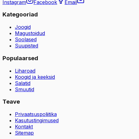
Instagram
Facebook
Email
Kategooriad
Joogid
Magustoidud
Soolased
Suupisted
Populaarsed
Liharoad
Koogid ja keeksid
Salatid
Smuutid
Teave
Privaatsuspoliitika
Kasutustingimused
Kontakt
Sitemap