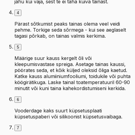
jahu kui vaja, sest te ei taha kuiva tainast.
4
Pärast sõtkumist peaks tainas olema veel veidi
pehme. Torkige seda sõrmega - kui see aeglaselt
tagasi põrkab, on tainas valmis kerkima.
5
Määrige suur kauss kergelt õli või
kleepumisvastase spreiga. Asetage tainas kaussi,
pöörates seda, et kõik küljed oleksid õliga kaetud.
Katke kauss alumiiniumfooliumi, toidukile või puhta
köögirätikuga. Laske tainal toatemperatuuril 60-90
minutit või kuni taina kahekordistumiseni kerkida.
6
Vooderdage kaks suurt küpsetusplaati
küpsetuspaberi või silikoonist küpsetusvaibaga.
7