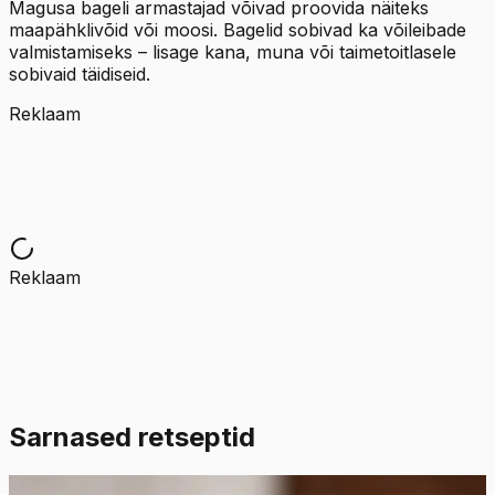
Magusa bageli armastajad võivad proovida näiteks
maapähklivõid või moosi. Bagelid sobivad ka võileibade
valmistamiseks – lisage kana, muna või taimetoitlasele
sobivaid täidiseid.
Reklaam
Reklaam
Sarnased retseptid
Raske
5.0
Hinnang:
(
4
)