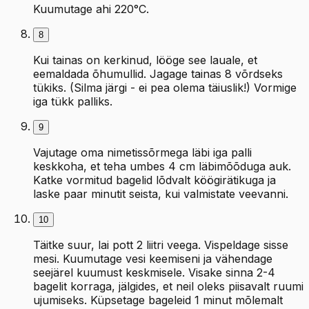
Kuumutage ahi 220°C.
8
Kui tainas on kerkinud, lööge see lauale, et
eemaldada õhumullid. Jagage tainas 8 võrdseks
tükiks. (Silma järgi - ei pea olema täiuslik!) Vormige
iga tükk palliks.
9
Vajutage oma nimetissõrmega läbi iga palli
keskkoha, et teha umbes 4 cm läbimõõduga auk.
Katke vormitud bagelid lõdvalt köögirätikuga ja
laske paar minutit seista, kui valmistate veevanni.
10
Täitke suur, lai pott 2 liitri veega. Vispeldage sisse
mesi. Kuumutage vesi keemiseni ja vähendage
seejärel kuumust keskmisele. Visake sinna 2-4
bagelit korraga, jälgides, et neil oleks piisavalt ruumi
ujumiseks. Küpsetage bageleid 1 minut mõlemalt