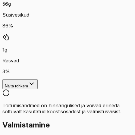
56
g
Süsivesikud
86
%
1
g
Rasvad
3
%
Näita rohkem
Toitumisandmed on hinnangulised ja võivad erineda
sõltuvalt kasutatud koostisosadest ja valmistusviisist.
Valmistamine