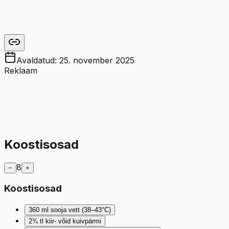
Avaldatud:
25. november 2025
Reklaam
Koostisosad
8
−
+
Koostisosad
360
ml
sooja vett (38–43°C)
2¾
tl
kiir- võid kuivpärmi