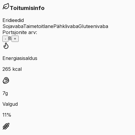
Toitumisinfo
Eridieedid
Sojavaba
Taimetoitlane
Pähklivaba
Gluteenivaba
Portsjonite arv:
8
-
+
Energiasisaldus
265
kcal
7
g
Valgud
11
%