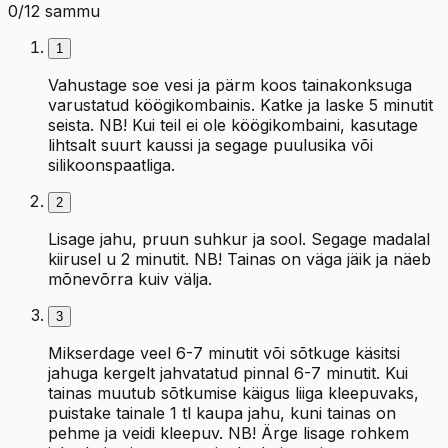
0
/
12
sammu
1
Vahustage soe vesi ja pärm koos tainakonksuga
varustatud köögikombainis. Katke ja laske 5 minutit
seista. NB! Kui teil ei ole köögikombaini, kasutage
lihtsalt suurt kaussi ja segage puulusika või
silikoonspaatliga.
2
Lisage jahu, pruun suhkur ja sool. Segage madalal
kiirusel u 2 minutit. NB! Tainas on väga jäik ja näeb
mõnevõrra kuiv välja.
3
Mikserdage veel 6-7 minutit või sõtkuge käsitsi
jahuga kergelt jahvatatud pinnal 6-7 minutit. Kui
tainas muutub sõtkumise käigus liiga kleepuvaks,
puistake tainale 1 tl kaupa jahu, kuni tainas on
pehme ja veidi kleepuv. NB! Ärge lisage rohkem