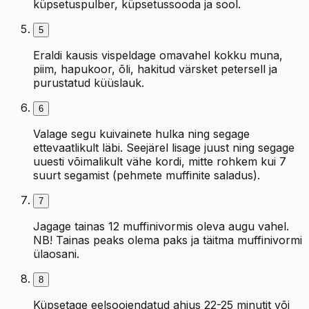
küpsetuspulber, küpsetussooda ja sool.
5
Eraldi kausis vispeldage omavahel kokku muna,
piim, hapukoor, õli, hakitud värsket petersell ja
purustatud küüslauk.
6
Valage segu kuivainete hulka ning segage
ettevaatlikult läbi. Seejärel lisage juust ning segage
uuesti võimalikult vähe kordi, mitte rohkem kui 7
suurt segamist (pehmete muffinite saladus).
7
Jagage tainas 12 muffinivormis oleva augu vahel.
NB! Tainas peaks olema paks ja täitma muffinivormi
ülaosani.
8
Küpsetage eelsoojendatud ahjus 22-25 minutit või