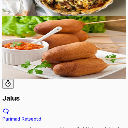
50
min
8
tk
Lihtne
4.8
Hinnang:
(
9
)
Corn dogs
Proovige maitsvaid koduseid ameerikapäraseid Corn
Dog'e, mis valmivad vaid poole tunniga! Hotdogi vorsti
ümbritsev tainas on seest pehme ning väljast krõbe.
30
min
12
tk
Jalus
Parimad
Retseptid