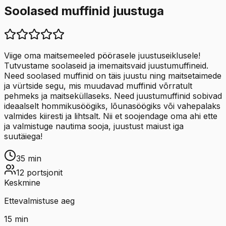
Soolased muffinid juustuga
Viige oma maitsemeeled pöörasele juustuseiklusele!
Tutvustame soolaseid ja imemaitsvaid juustumuffineid.
Need soolased muffinid on täis juustu ning maitsetaimede
ja vürtside segu, mis muudavad muffinid võrratult
pehmeks ja maitseküllaseks. Need juustumuffinid sobivad
ideaalselt hommikusöögiks, lõunasöögiks või vahepalaks
valmides kiiresti ja lihtsalt. Nii et soojendage oma ahi ette
ja valmistuge nautima sooja, juustust maiust iga
suutäiega!
35
min
12
portsjonit
Keskmine
Ettevalmistuse aeg
15
min