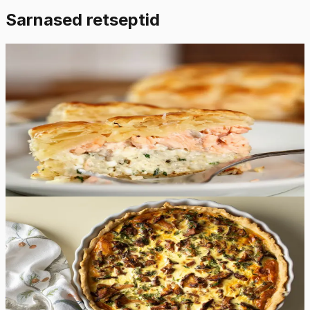
Sarnased retseptid
Raske
5.0
Hinnang:
(
4
)
Lõhepirukas
Nautige seda kodust ja mõnusat lõhepirukat, mida saate
valmistada nii värskest kui ka konservis või suitsutatud
lõhest.
65
min
8
tk
Keskmine
4.7
Hinnang:
(
7
)
Kukeseene quiche
Kukeseene quiche on elegantne ja sügisene munaroog,
mis viib keele alla koos maitsvate kukeseente ja sulanud
juustuga.