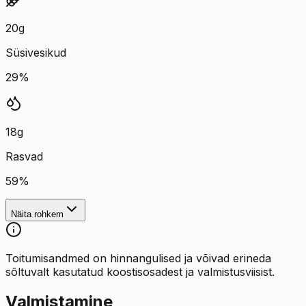
20
g
Süsivesikud
29
%
18
g
Rasvad
59
%
Näita rohkem
Toitumisandmed on hinnangulised ja võivad erineda
sõltuvalt kasutatud koostisosadest ja valmistusviisist.
Valmistamine