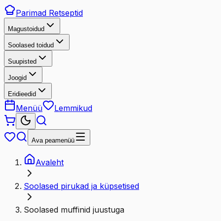
Parimad
Retseptid
Magustoidud
Soolased toidud
Suupisted
Joogid
Eridieedid
Menüü
Lemmikud
Ava peamenüü
Avaleht
Soolased pirukad ja küpsetised
Soolased muffinid juustuga