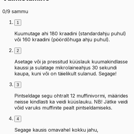
0
/
9
sammu
1
Kuumutage ahi 180 kraadini (standardahju puhul)
või 160 kraadini (pöördõhuga ahju puhul).
2
Asetage või ja pressitud küüslauk kuumakindlasse
kaussi ja sulatage mikrolaineahjus 30 sekundi
kaupa, kuni või on täielikult sulanud. Segage!
3
Pintseldage segu ohtralt 12 muffinivormi, määrides
neisse kindlasti ka veidi küüslauku. NB! Jätke veidi
võid varuks muffinite pealt pintseldamiseks.
4
Segage kausis omavahel kokku jahu,