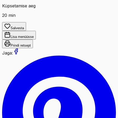
Küpsetamise aeg
20
min
Salvesta
Lisa menüüsse
Prindi retsept
Jaga: