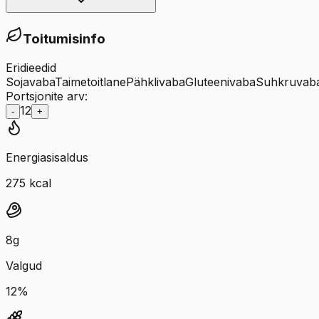
Toitumisinfo
Eridieedid
Sojavaba
Taimetoitlane
Pähklivaba
Gluteenivaba
Suhkruvab
Portsjonite arv:
12
-
+
Energiasisaldus
275
kcal
8
g
Valgud
12
%