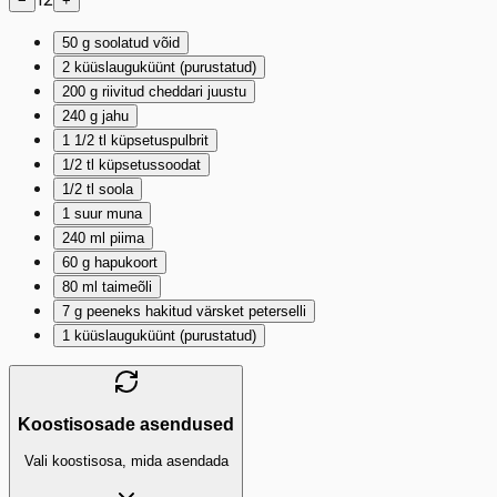
−
+
50
g
soolatud võid
2
küüslauguküünt (purustatud)
200
g
riivitud cheddari juustu
240
g
jahu
1 1/2
tl
küpsetuspulbrit
1/2
tl
küpsetussoodat
1/2
tl
soola
1
suur muna
240
ml
piima
60
g
hapukoort
80
ml
taimeõli
7
g
peeneks hakitud värsket peterselli
1
küüslauguküünt (purustatud)
Koostisosade asendused
Vali koostisosa, mida asendada