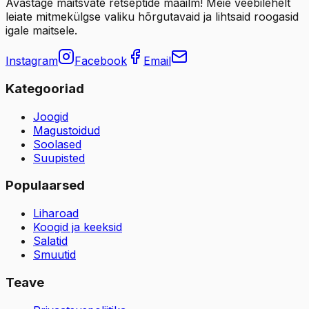
Avastage maitsvate retseptide maailm! Meie veebilehelt
leiate mitmekülgse valiku hõrgutavaid ja lihtsaid roogasid
igale maitsele.
Instagram
Facebook
Email
Kategooriad
Joogid
Magustoidud
Soolased
Suupisted
Populaarsed
Liharoad
Koogid ja keeksid
Salatid
Smuutid
Teave