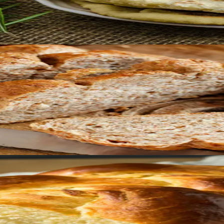
onilisele saiale, mis on täis lina- ja päevalilleseemnete toit
emata sellest, kas soovite valmistada maitsvaid võileibu või 
stuuri. See klassikaline Prantsuse sai on oma rikkaliku ja l
bib Brioche ideaalselt nii võileibade valmistamiseks kui ka