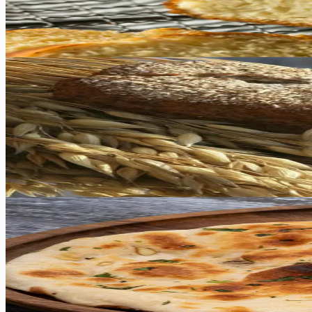
saia valmistamisega hakkama igaüks!
70
min
2
tk
Keskmine
5.0
Hinnang:
(
3
)
Karask
See maalähedane ja tervislik odrakarask on valmistatud saja
sellest saab suurepärase röstsaia.
48
min
16
tk
Raske
5.0
Hinnang:
(
8
)
Pita leib
Parim ja lihtsaim koduse pitaleiva retsept! Ja mis kõige pa
leivad ideaalselt lisandiks iga roa kõrvale.
70
min