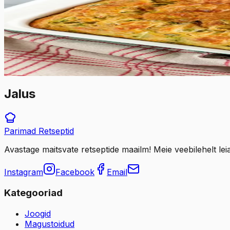
Suvikõrvitsa sai
Mahlane ja maitsev suvikõrvitsa sai on imelihtne ning mõnu
75
min
20
tk
Jalus
Parimad
Retseptid
Avastage maitsvate retseptide maailm! Meie veebilehelt leia
Instagram
Facebook
Email
Kategooriad
Joogid
Magustoidud