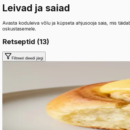
Leivad ja saiad
Avasta koduleiva võlu ja küpseta ahjusooja saia, mis täidab
oskustasemele.
Retseptid (
13
)
Filtreeri dieedi järgi
Keskmine
4.8
Hinnang:
(
4
)
Dallase sai
Dallase sai on tõeline kondiitritoodete klassika, mis lumma
pärmitaigna ja kreemja kohupiimatäidise vahel, mis sulab 
vanillikreem on põimunud pehme saia kihtide vahele. Ne
elamust igal aastaajal. Tänu erilisele valmistusviisile, kus
järgmisel päeval. Visuaalselt on need saiad oma kollase tä
klassikalisi maitseid puhtal ja külluslikul kujul, kus kvalit