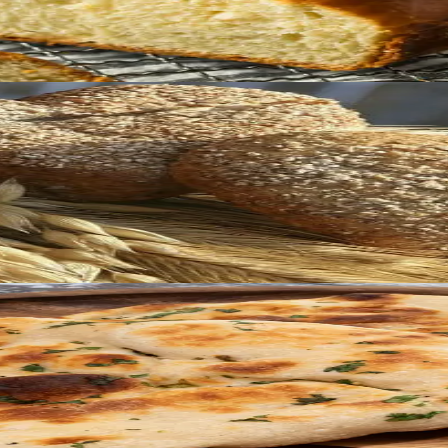
protsendilisest odrajahust, mis annab sellele erilise maitse
rem – pita leib valmib vaid 5 koostisosaga! Pealt kaunilt kul