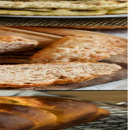
aineid ja kasulikke omadusi. Seda on ka lihtne valmistada ja
soovite lihtsalt tervislikumat varianti röstsaia jaoks, see
uksusliku tekstuuri ning kergelt magusa maitsega
 magustoiduks! See retsept on lihtne, mistõttu saab selle