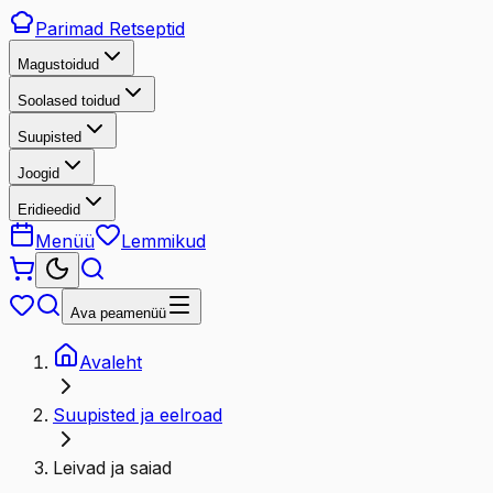
Parimad
Retseptid
Magustoidud
Soolased toidud
Suupisted
Joogid
Eridieedid
Menüü
Lemmikud
Ava peamenüü
Avaleht
Suupisted ja eelroad
Leivad ja saiad