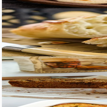
6
tk
Keskmine
4.9
Hinnang:
(
10
)
Baguette
Pole midagi paremat kui värskelt küpsetatud prantsuse ba
suussulavalt pehme. Pisukese võiga on see üks minu le
60
min
12
tk
Keskmine
5.0
Hinnang:
(
4
)
Rukkileib
See lihtne üleöö rukkileib on kodune ja maitsev ning leiva
45
min
1
tk
Raske
5.0
Hinnang:
(
8
)