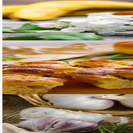
Banaanileib
See mahlane ja magus banaanileib sobib hästi serveerimise
75
min
12
tk
Keskmine
5.0
Hinnang:
(
5
)
Focaccia
See omatehtud Focaccia leib on suurepärane alternatiiv küü
35
min
12
tk
Keskmine
5.0
Hinnang:
(
10
)
Naan ehk India lameleib
Naan on India mandril populaarne leivaküpsetis, mida tradi
roogadega. Seda retsepti on lihtne järgida ja sellest saab i