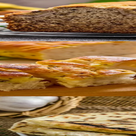
ks perele ja sõpradele! Proovige ka röstituna!
slauguleivale. Palju ürte ja palju maitset!
tsiooniliselt küpsetatakse tandooris (saviahjus). See on peh
ga kord maitsva, autentse maitsega naani. Olenemata sellest, 