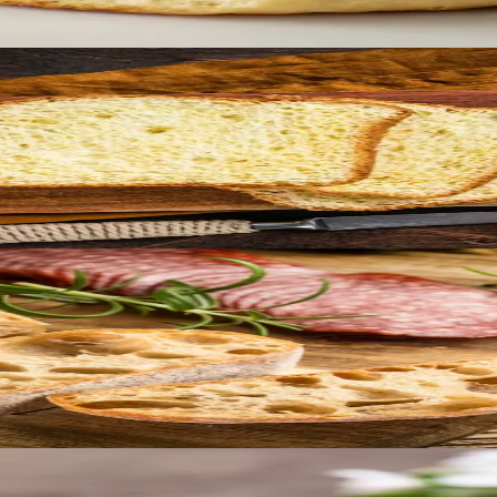
vige järgi ja te ei osta saia enam kunagi poest!
it, et valmistada eeltainas ning küpsetage homme kaks suure