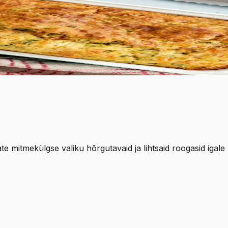
salt magus ja ka veidi kaneeline.
te mitmekülgse valiku hõrgutavaid ja lihtsaid roogasid igale 