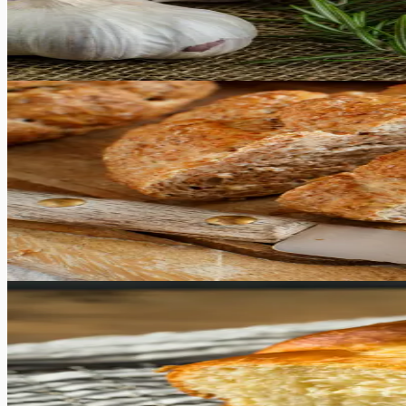
proovida, see retsept meeldib teile kindlasti!
50
min
14
tk
Keskmine
4.9
Hinnang:
(
8
)
Sepik seemnetega
See seemnesepik on maitsev ja tervislik alternatiiv traditsio
seda saab kohandada vastavalt teie maitse-eelistustele. Olen
retsept saab kindlasti teie uueks lemmikuks!
40
min
15
tk
Raske
4.8
Hinnang:
(
10
)
Brioche
Nautige värskelt küpsetatud Brioche kohevat ja õhulist tek
populaarne kõigi seas. Oma pehme sisu ja kuldse koorega so