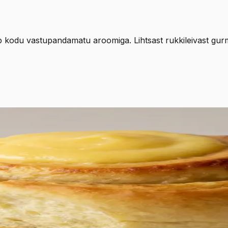
 kodu vastupandamatu aroomiga. Lihtsast rukkileivast gurmeesa
b oma ülima pehmuse ja rikkaliku vanillimaitselise täidisega
suus ja täidab köögi sooja koduse aroomiga. Iga amps paljas
ed saiad on suurepärased kaaslased hommikukohvi kõrvale 
 täidet kasutatakse nii rulli vahel kui ka pealmisel osal, on t
idisesilmaga äärmiselt kutsuvad, meenutades väikeseid päikes
eetne või ja ehtne vanill mängivad peaosa.