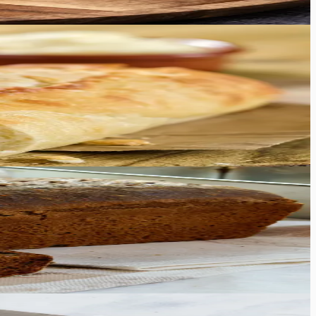
tpoolt krõbe ja kaunilt kuldpruun, seestpoolt