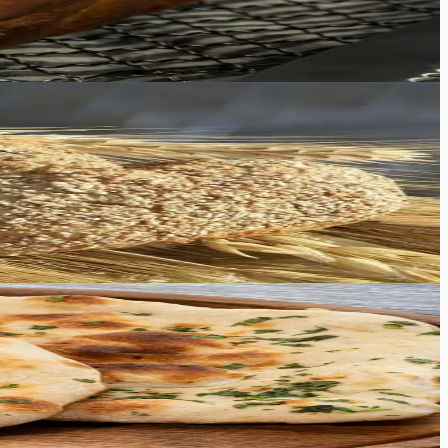
. Tekstuur on sarnane maisileivale. See lõikub kergesti ja
dpruunid ja krõbedad, seest imeliselt pehmed, sobivad pita