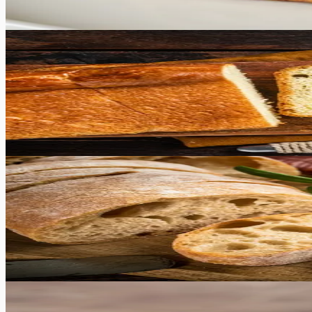
135
min
26
tk
Keskmine
5.0
Hinnang:
(
7
)
Lihtne vormisai
See saia retsept on imelihtne ning sai ülimalt maitsev. Proo
50
min
12
tk
Keskmine
4.8
Hinnang:
(
5
)
Ciabatta
See Ciabatta retsept on suurepärane! Võtke täna viis minut
40
min
15
tk
Raske
5.0
Hinnang:
(
6
)