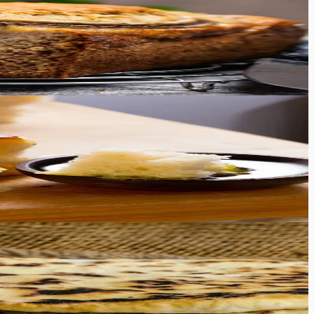
me ja kergelt nätske ning sobib ideaalselt erinevate
kas olete India köögi fänn või soovite lihtsalt midagi uut