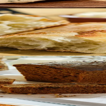
guette pühapäeva hommikul. Või mis tahes hommikul. Väljas
mmik hommikusööke.
tegemine oma ahjus ei saakski olla lihtsam.