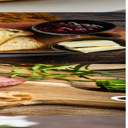
pärast krõbedat Itaalia leiba ehk Ciabatta't.