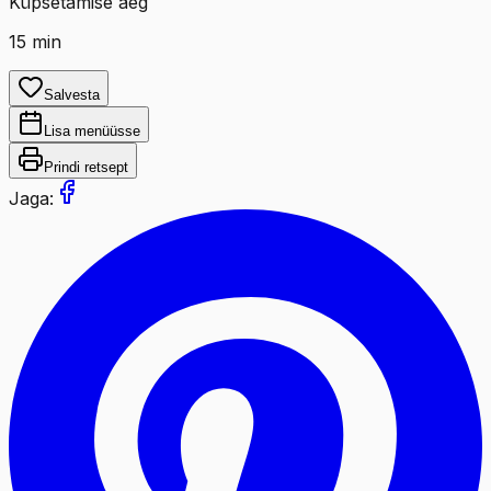
Küpsetamise aeg
15
min
Salvesta
Lisa menüüsse
Prindi retsept
Jaga: