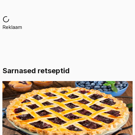
Reklaam
Sarnased retseptid
Raske
5.0
Hinnang:
(
6
)
Mustikapirukas
Siin on äge mustikapiruka retsept! Lihtne ja kerge
isetehtud taina ja põhjaga pirukas viib keele alla.
130
min