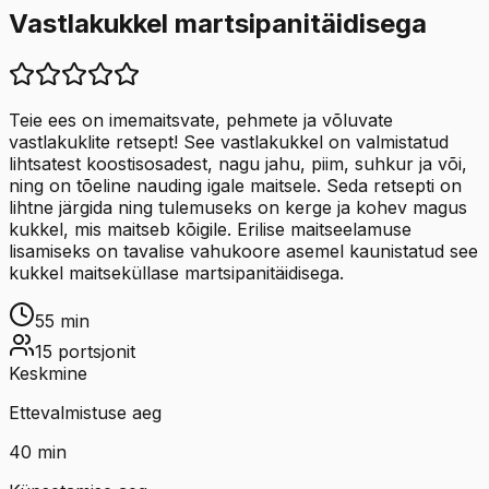
Vastlakukkel martsipanitäidisega
Teie ees on imemaitsvate, pehmete ja võluvate
vastlakuklite retsept! See vastlakukkel on valmistatud
lihtsatest koostisosadest, nagu jahu, piim, suhkur ja või,
ning on tõeline nauding igale maitsele. Seda retsepti on
lihtne järgida ning tulemuseks on kerge ja kohev magus
kukkel, mis maitseb kõigile. Erilise maitseelamuse
lisamiseks on tavalise vahukoore asemel kaunistatud see
kukkel maitseküllase martsipanitäidisega.
55
min
15
portsjonit
Keskmine
Ettevalmistuse aeg
40
min