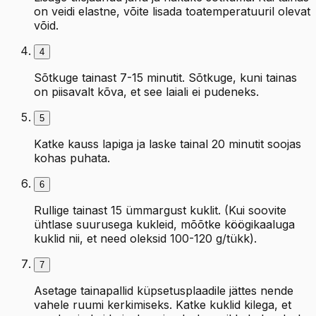
on veidi elastne, võite lisada toatemperatuuril olevat
võid.
4
Sõtkuge tainast 7-15 minutit. Sõtkuge, kuni tainas
on piisavalt kõva, et see laiali ei pudeneks.
5
Katke kauss lapiga ja laske tainal 20 minutit soojas
kohas puhata.
6
Rullige tainast 15 ümmargust kuklit. (Kui soovite
ühtlase suurusega kukleid, mõõtke köögikaaluga
kuklid nii, et need oleksid 100-120 g/tükk).
7
Asetage tainapallid küpsetusplaadile jättes nende
vahele ruumi kerkimiseks. Katke kuklid kilega, et