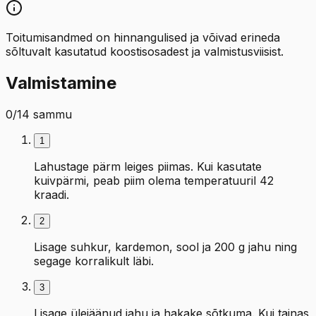
Toitumisandmed on hinnangulised ja võivad erineda
sõltuvalt kasutatud koostisosadest ja valmistusviisist.
Valmistamine
0
/
14
sammu
1
Lahustage pärm leiges piimas. Kui kasutate
kuivpärmi, peab piim olema temperatuuril 42
kraadi.
2
Lisage suhkur, kardemon, sool ja 200 g jahu ning
segage korralikult läbi.
3
Lisage ülejäänud jahu ja hakake sõtkuma. Kui tainas