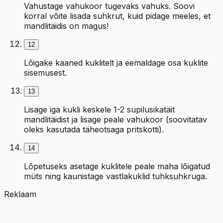
Vahustage vahukoor tugevaks vahuks. Soovi
korral võite lisada suhkrut, kuid pidage meeles, et
mandlitäidis on magus!
12
Lõigake kaaned kuklitelt ja eemaldage osa kuklite
sisemusest.
13
Lisage iga kukli keskele 1-2 supilusikatäit
mandlitäidist ja lisage peale vahukoor (soovitatav
oleks kasutada täheotsaga pritskotti).
14
Lõpetuseks asetage kuklitele peale maha lõigatud
müts ning kaunistage vastlakuklid tuhksuhkruga.
Reklaam