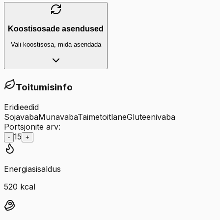
Koostisosade asendused
Vali koostisosa, mida asendada
Toitumisinfo
Eridieedid
Sojavaba
Munavaba
Taimetoitlane
Gluteenivaba
Portsjonite arv:
15
-
+
Energiasisaldus
520
kcal