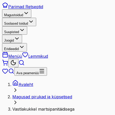
Parimad
Retseptid
Magustoidud
Soolased toidud
Suupisted
Joogid
Eridieedid
Menüü
Lemmikud
Ava peamenüü
Avaleht
Magusad pirukad ja küpsetised
Vastlakukkel martsipanitäidisega