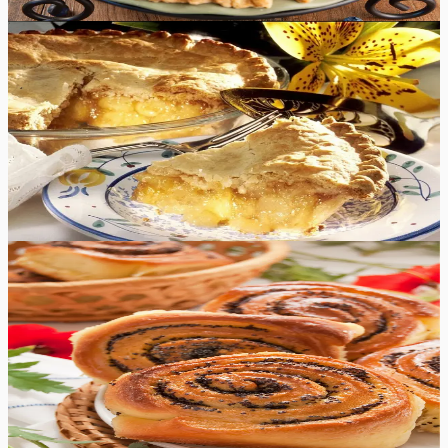
8
tk
Raske
5.0
Hinnang:
(
9
)
Õunapirukas
See on lihtne ja nauditav magustoit sobib lauale igaks
pühaks. See õunapirukas on suussulava kaneelise
õunatäidise ning krõbeda koorikuga.
95
min
8
tk
Keskmine
5.0
Hinnang:
(
5
)
Moonirullid
Klassikalised moonirullid mõnusa pehme taina ja rohkete
mooniseemnetega on alati suurepärane saiake
vahepalaks.
40
min