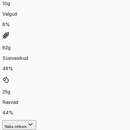
10
g
Valgud
8
%
62
g
Süsivesikud
48
%
25
g
Rasvad
44
%
Näita rohkem