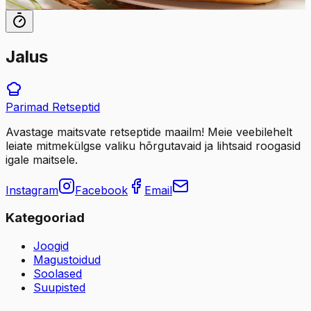
12
tk
Jalus
Parimad
Retseptid
Avastage maitsvate retseptide maailm! Meie veebilehelt
leiate mitmekülgse valiku hõrgutavaid ja lihtsaid roogasid
igale maitsele.
Instagram
Facebook
Email
Kategooriad
Joogid
Magustoidud
Soolased
Suupisted