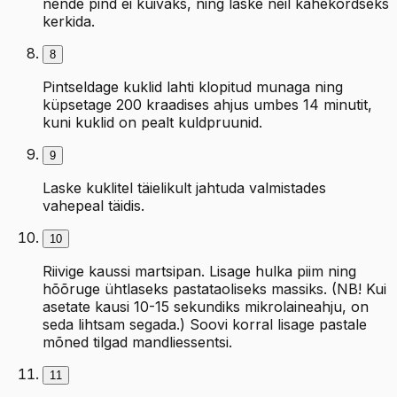
nende pind ei kuivaks, ning laske neil kahekordseks
kerkida.
8
Pintseldage kuklid lahti klopitud munaga ning
küpsetage 200 kraadises ahjus umbes 14 minutit,
kuni kuklid on pealt kuldpruunid.
9
Laske kuklitel täielikult jahtuda valmistades
vahepeal täidis.
10
Riivige kaussi martsipan. Lisage hulka piim ning
hõõruge ühtlaseks pastataoliseks massiks. (NB! Kui
asetate kausi 10-15 sekundiks mikrolaineahju, on
seda lihtsam segada.) Soovi korral lisage pastale
mõned tilgad mandliessentsi.
11