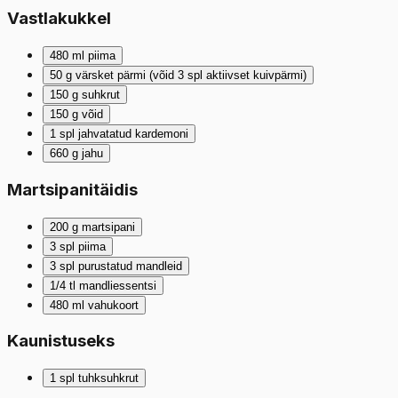
Vastlakukkel
480
ml
piima
50
g
värsket pärmi (võid 3 spl aktiivset kuivpärmi)
150
g
suhkrut
150
g
võid
1
spl
jahvatatud kardemoni
660
g
jahu
Martsipanitäidis
200
g
martsipani
3
spl
piima
3
spl
purustatud mandleid
1/4
tl
mandliessentsi
480
ml
vahukoort
Kaunistuseks
1
spl
tuhksuhkrut