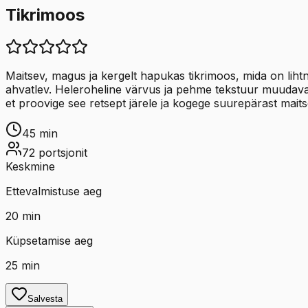
Tikrimoos
Maitsev, magus ja kergelt hapukas tikrimoos, mida on lihtn
ahvatlev. Heleroheline värvus ja pehme tekstuur muudavad 
et proovige see retsept järele ja kogege suurepärast ma
45
min
72
portsjonit
Keskmine
Ettevalmistuse aeg
20
min
Küpsetamise aeg
25
min
Salvesta