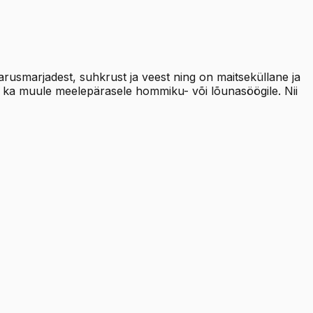
arusmarjadest, suhkrust ja veest ning on maitseküllane ja
ui ka muule meelepärasele hommiku- või lõunasöögile. Nii