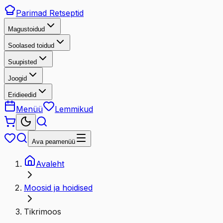
Parimad
Retseptid
Magustoidud
Soolased toidud
Suupisted
Joogid
Eridieedid
Menüü
Lemmikud
Ava peamenüü
Avaleht
Moosid ja hoidised
Tikrimoos