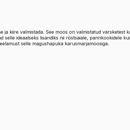
e ja kiire valmistada. See moos on valmistatud värsketest k
selle ideaalseks lisandiks nii röstsaiale, pannkookidele k
itseelamust selle magushapuka karusmarjamoosiga.