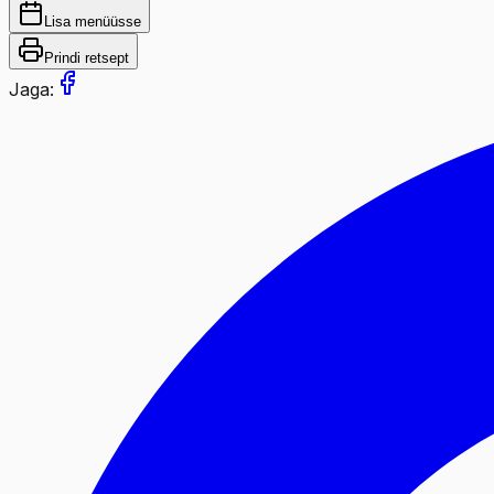
Lisa menüüsse
Prindi retsept
Jaga: