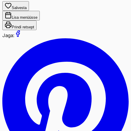
Salvesta
Lisa menüüsse
Prindi retsept
Jaga: