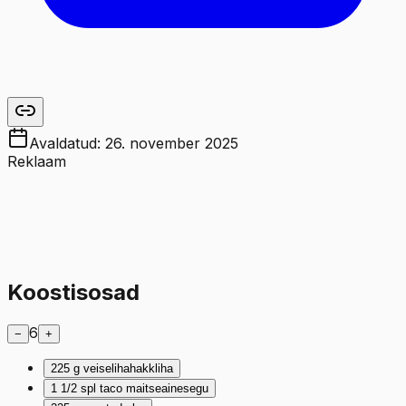
Avaldatud:
26. november 2025
Reklaam
Koostisosad
6
−
+
225
g
veiselihahakkliha
1 1/2
spl
taco maitseainesegu