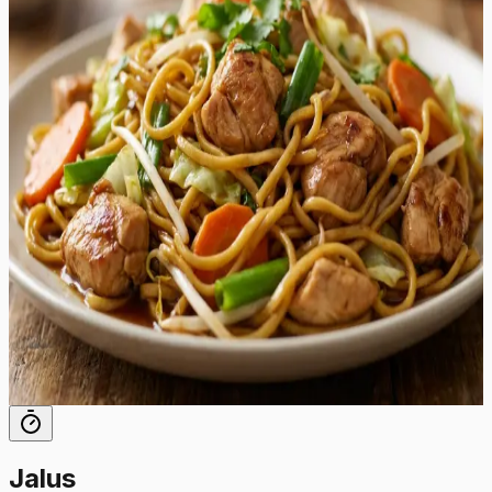
pakkuma autentset "takeout" kogemust otse teie
koduköögis, kuid märksa tervislikumal ja värskemal
moel. Roog on eriline tänu oma tasakaalustatud
kastmele, mis ühendab austrikastme soolaka sügavuse,
sojakastme umami, seesamiõli pähklise aroomi ja suhkru
õrna magususe. Valmistamine toimub ühel pannil või
vokkpannil, mis teeb sellest ideaalse lahenduse kiireks ja
maitsvaks õhtusöögiks. Krõmpsuv kapsas, magus
porgand ja küüslaugu aromaatne lõhn täiendavad
ideaalselt mahlaseid kanaribasid ja kergelt krõbedaks
praetud chow mein nuudleid. See roog sobib
suurepäraselt argiõhtuteks, pakkudes kiirelt valmivat ja
rahuldustpakkuvat sööki kogu perele. Serveerige seda
kuumalt otse vokkpannilt ja nautige iga suutäit, mis on
täis tekstuure ja maitseid.
35
min
8
tk
Jalus