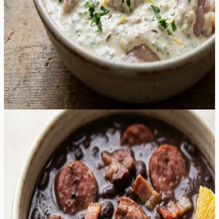
ja aromaatse maitsebuketi, mis täidab õue isuäratava
lõhnaga juba esimestest minutitest grillil. See marinaad
on ideaalne valik soojadeks suveõhtuteks, pakkudes
kergemat ja tervislikumat alternatiivi traditsioonilistele
äädikapõhistele marinaadidele. Valmis šašlõkk on pealt
kaunilt kuldpruun ja seest voolavalt mahlane, sobides
suurepäraselt nautimiseks koos värskete salatite või
grillitud köögiviljadega igal aiapeol.
30
min
4
tk
Keskmine
5.0
Hinnang:
(
3
)
Brasiilia lihapada ehk feijoada
See tummine ja sügavate maitsetega lihapada on tõeline
mugavustoit, mis pakub rikkaliku ja rahuldustpakkuva
maitseelamuse igale lihasõbrale. Roa süda on aeglaselt
hautatud mustad oad, mis imevad endasse suitsuse
peekoni, vürtsika vorsti ja pehme sealiha mahlad,
tekitades sametise ja paksu kastme. Iga suutäis on täis
erinevaid tekstuure – alates muredaks keenud seapraest