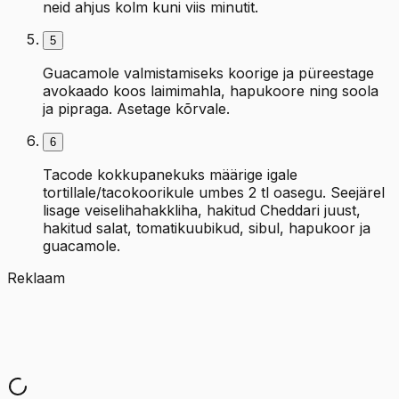
neid ahjus kolm kuni viis minutit.
5
Guacamole valmistamiseks koorige ja püreestage
avokaado koos laimimahla, hapukoore ning soola
ja pipraga. Asetage kõrvale.
6
Tacode kokkupanekuks määrige igale
tortillale/tacokoorikule umbes 2 tl oasegu. Seejärel
lisage veiselihahakkliha, hakitud Cheddari juust,
hakitud salat, tomatikuubikud, sibul, hapukoor ja
guacamole.
Reklaam