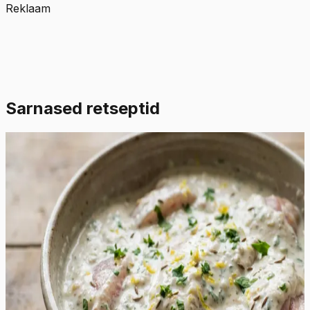
Reklaam
Sarnased retseptid
Lihtne
4.5
Hinnang:
(
2
)
Šašlõkimarinaad jogurtiga
See erakordselt rammus ja siidine marinaad muudab
kanafilee või kintsuliha uskumatult pehmeks ja
mahlaseks. Jogurtis sisalduvad piimahapped lõhustavad
õrnalt lihakiude, tagades tulemuse, mis sulab suus ega
muutu grillimisel kuivaks. Värske sidrunimahl ja riivitud
sidrunikoor lisavad vajalikku hapukust ja eredat
tsitruselist nooti, mis tasakaalustab jogurti täidlust.
Värskelt hakitud petersell ja vürtsköömen loovad sügava