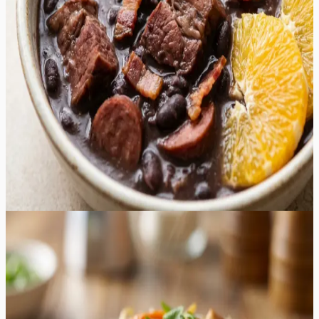
kuni krõmpsuvate peekonitükkideni. Suitsused alatoonid
segunevad küüslaugu ja sibula magususega, luues
umami-rikka terviku, mis soojendab hinge ka kõige
külmemal talveõhtul. Serveerimisel lisatavad värsked
apelsiniviilud toovad esile vajaliku happesuse ja
tsitruselise värskuse, mis tasakaalustab ideaalselt liha
rammusust. See on suurepärane valik suuremateks
koosviibimisteks, kus soovitakse pakkuda midagi toitvat,
erilist ja meeldejäävat. Roa aroom, mis täidab köögi pika
hautamisprotsessi vältel, kutsub külalised juba varakult
lauda ootama.
160
min
8
tk
Lihtne
4.8
Hinnang:
(
5
)
Kana Chow Mein
Kana Chow Mein on Hiina köögi klassika, mis pakub
sügavaid umami maitseid, krõmpsuvaid köögivilju ja
täiuslikult praetud nuudleid. See retsept on loodud