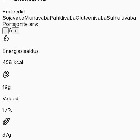
Eridieedid
Sojavaba
Munavaba
Pähklivaba
Gluteenivaba
Suhkruvaba
Portsjonite arv:
6
-
+
Energiasisaldus
458
kcal
19
g
Valgud
17
%
37
g