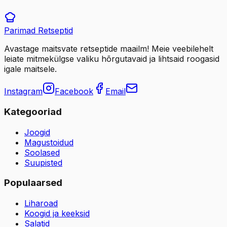
Parimad
Retseptid
Avastage maitsvate retseptide maailm! Meie veebilehelt
leiate mitmekülgse valiku hõrgutavaid ja lihtsaid roogasid
igale maitsele.
Instagram
Facebook
Email
Kategooriad
Joogid
Magustoidud
Soolased
Suupisted
Populaarsed
Liharoad
Koogid ja keeksid
Salatid