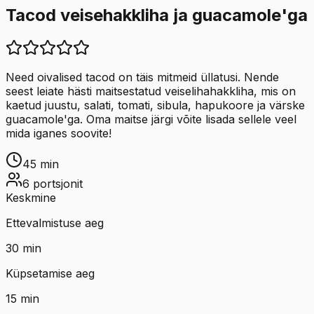
Tacod veisehakkliha ja guacamole'ga
Need oivalised tacod on täis mitmeid üllatusi. Nende
seest leiate hästi maitsestatud veiselihahakkliha, mis on
kaetud juustu, salati, tomati, sibula, hapukoore ja värske
guacamole'ga. Oma maitse järgi võite lisada sellele veel
mida iganes soovite!
45
min
6
portsjonit
Keskmine
Ettevalmistuse aeg
30
min
Küpsetamise aeg
15
min