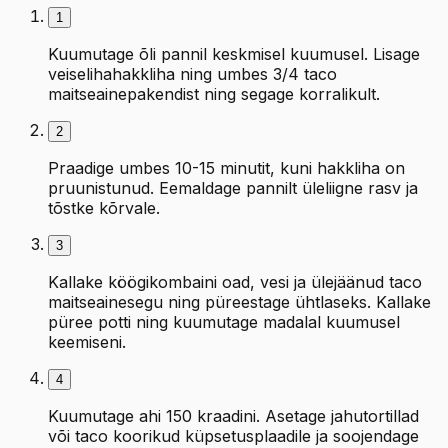
1
Kuumutage õli pannil keskmisel kuumusel. Lisage
veiselihahakkliha ning umbes 3/4 taco
maitseainepakendist ning segage korralikult.
2
Praadige umbes 10-15 minutit, kuni hakkliha on
pruunistunud. Eemaldage pannilt üleliigne rasv ja
tõstke kõrvale.
3
Kallake köögikombaini oad, vesi ja ülejäänud taco
maitseainesegu ning püreestage ühtlaseks. Kallake
püree potti ning kuumutage madalal kuumusel
keemiseni.
4
Kuumutage ahi 150 kraadini. Asetage jahutortillad
või taco koorikud küpsetusplaadile ja soojendage