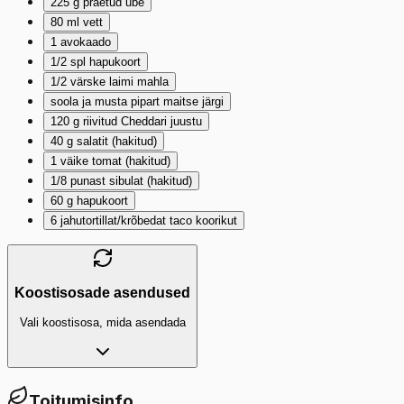
225
g
praetud ube
80
ml
vett
1
avokaado
1/2
spl
hapukoort
1/2
värske laimi mahla
soola ja musta pipart maitse järgi
120
g
riivitud Cheddari juustu
40
g
salatit (hakitud)
1
väike tomat (hakitud)
1/8
punast sibulat (hakitud)
60
g
hapukoort
6
jahutortillat/krõbedat taco koorikut
Koostisosade asendused
Vali koostisosa, mida asendada
Toitumisinfo