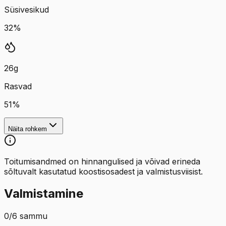
Süsivesikud
32
%
26
g
Rasvad
51
%
Näita rohkem
Toitumisandmed on hinnangulised ja võivad erineda
sõltuvalt kasutatud koostisosadest ja valmistusviisist.
Valmistamine
0
/
6
sammu