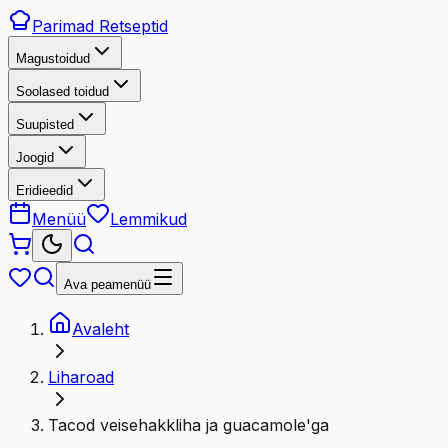
Parimad
Retseptid
Magustoidud
Soolased toidud
Suupisted
Joogid
Eridieedid
Menüü
Lemmikud
Ava peamenüü
Avaleht
Liharoad
Tacod veisehakkliha ja guacamole'ga