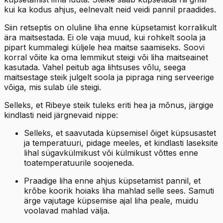
kui ka kodus ahjus, eelnevalt neid veidi pannil praadides.
Siin retseptis on oluline liha enne küpsetamist korralikult
ära maitsestada. Ei ole vaja muud, kui rohkelt soola ja
pipart kummalegi küljele hea maitse saamiseks. Soovi
korral võite ka oma lemmikut steigi või liha maitseainet
kasutada. Vahel peitub aga lihtsuses võlu, seega
maitsestage steik julgelt soola ja pipraga ning serveerige
võiga, mis sulab üle steigi.
Selleks, et Ribeye steik tuleks eriti hea ja mõnus, järgige
kindlasti neid järgnevaid nippe:
Selleks, et saavutada küpsemisel õiget küpsusastet
ja temperatuuri, pidage meeles, et kindlasti laseksite
lihal sügavkülmikust või külmikust võttes enne
toatemperatuurile soojeneda.
Praadige liha enne ahjus küpsetamist pannil, et
krõbe koorik hoiaks liha mahlad selle sees. Samuti
ärge vajutage küpsemise ajal liha peale, muidu
voolavad mahlad välja.