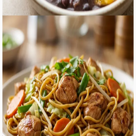
160
min
8
tk
Lihtne
4.8
Hinnang:
(
5
)
Kana Chow Mein
Kana Chow Mein on Hiina köögi klassika, mis pakub
sügavaid umami maitseid, krõmpsuvaid köögivilju ja
täiuslikult praetud nuudleid. See retsept on loodud
pakkuma autentset "takeout" kogemust otse teie
koduköögis, kuid märksa tervislikumal ja värskemal
moel. Roog on eriline tänu oma tasakaalustatud
kastmele, mis ühendab austrikastme soolaka sügavuse,
sojakastme umami, seesamiõli pähklise aroomi ja suhkru
õrna magususe. Valmistamine toimub ühel pannil või
vokkpannil, mis teeb sellest ideaalse lahenduse kiireks ja
maitsvaks õhtusöögiks. Krõmpsuv kapsas, magus
porgand ja küüslaugu aromaatne lõhn täiendavad
ideaalselt mahlaseid kanaribasid ja kergelt krõbedaks
praetud chow mein nuudleid. See roog sobib
suurepäraselt argiõhtuteks, pakkudes kiirelt valmivat ja