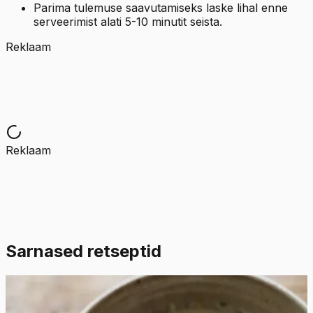
Parima tulemuse saavutamiseks laske lihal enne
serveerimist alati 5-10 minutit seista.
Reklaam
Reklaam
Sarnased retseptid
Lihtne
4.5
Hinnang:
(
2
)