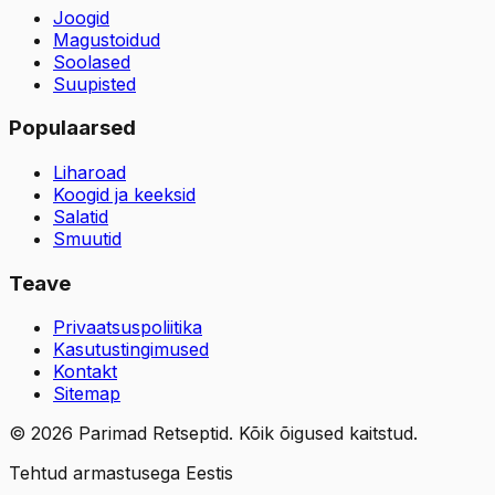
Joogid
Magustoidud
Soolased
Suupisted
Populaarsed
Liharoad
Koogid ja keeksid
Salatid
Smuutid
Teave
Privaatsuspoliitika
Kasutustingimused
Kontakt
Sitemap
©
2026
Parimad Retseptid. Kõik õigused kaitstud.
Tehtud armastusega Eestis