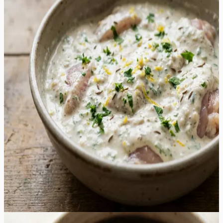
Šašlõkimarinaad jogurtiga
See erakordselt rammus ja siidine marinaad muudab
kanafilee või kintsuliha uskumatult pehmeks ja
mahlaseks. Jogurtis sisalduvad piimahapped lõhustavad
õrnalt lihakiude, tagades tulemuse, mis sulab suus ega
muutu grillimisel kuivaks. Värske sidrunimahl ja riivitud
sidrunikoor lisavad vajalikku hapukust ja eredat
tsitruselist nooti, mis tasakaalustab jogurti täidlust.
Värskelt hakitud petersell ja vürtsköömen loovad sügava
ja aromaatse maitsebuketi, mis täidab õue isuäratava
lõhnaga juba esimestest minutitest grillil. See marinaad
on ideaalne valik soojadeks suveõhtuteks, pakkudes
kergemat ja tervislikumat alternatiivi traditsioonilistele
äädikapõhistele marinaadidele. Valmis šašlõkk on pealt
kaunilt kuldpruun ja seest voolavalt mahlane, sobides
suurepäraselt nautimiseks koos värskete salatite või
grillitud köögiviljadega igal aiapeol.
30
min
4
tk
Keskmine
5.0
Hinnang:
(
3
)