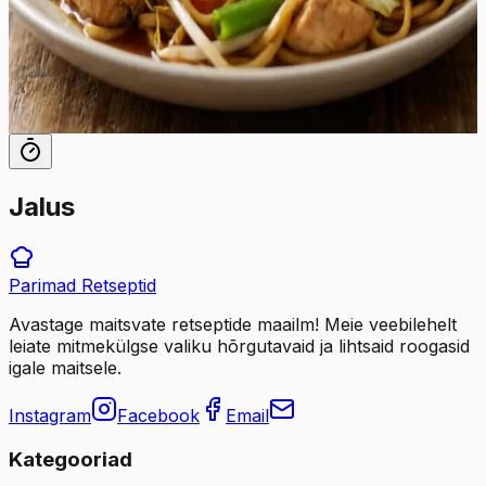
rahuldustpakkuvat sööki kogu perele. Serveerige seda
kuumalt otse vokkpannilt ja nautige iga suutäit, mis on
täis tekstuure ja maitseid.
35
min
8
tk
Jalus
Parimad
Retseptid
Avastage maitsvate retseptide maailm! Meie veebilehelt
leiate mitmekülgse valiku hõrgutavaid ja lihtsaid roogasid
igale maitsele.
Instagram
Facebook
Email
Kategooriad