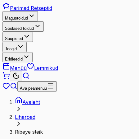
Parimad
Retseptid
Magustoidud
Soolased toidud
Suupisted
Joogid
Eridieedid
Menüü
Lemmikud
Ava peamenüü
Avaleht
Liharoad
Ribeye steik