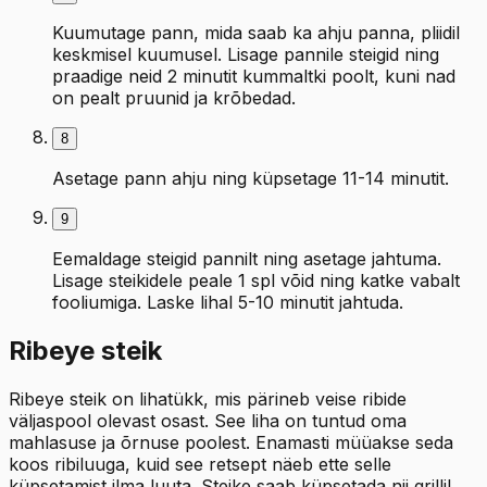
Kuumutage pann, mida saab ka ahju panna, pliidil
keskmisel kuumusel. Lisage pannile steigid ning
praadige neid 2 minutit kummaltki poolt, kuni nad
on pealt pruunid ja krõbedad.
8
Asetage pann ahju ning küpsetage 11-14 minutit.
9
Eemaldage steigid pannilt ning asetage jahtuma.
Lisage steikidele peale 1 spl võid ning katke vabalt
fooliumiga. Laske lihal 5-10 minutit jahtuda.
Ribeye steik
Ribeye steik on lihatükk, mis pärineb veise ribide
väljaspool olevast osast. See liha on tuntud oma
mahlasuse ja õrnuse poolest. Enamasti müüakse seda
koos ribiluuga, kuid see retsept näeb ette selle
küpsetamist ilma luuta. Steike saab küpsetada nii grillil