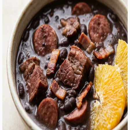
Brasiilia lihapada ehk feijoada
See tummine ja sügavate maitsetega lihapada on tõeline
mugavustoit, mis pakub rikkaliku ja rahuldustpakkuva
maitseelamuse igale lihasõbrale. Roa süda on aeglaselt
hautatud mustad oad, mis imevad endasse suitsuse
peekoni, vürtsika vorsti ja pehme sealiha mahlad,
tekitades sametise ja paksu kastme. Iga suutäis on täis
erinevaid tekstuure – alates muredaks keenud seapraest
kuni krõmpsuvate peekonitükkideni. Suitsused alatoonid
segunevad küüslaugu ja sibula magususega, luues
umami-rikka terviku, mis soojendab hinge ka kõige
külmemal talveõhtul. Serveerimisel lisatavad värsked
apelsiniviilud toovad esile vajaliku happesuse ja
tsitruselise värskuse, mis tasakaalustab ideaalselt liha
rammusust. See on suurepärane valik suuremateks
koosviibimisteks, kus soovitakse pakkuda midagi toitvat,
erilist ja meeldejäävat. Roa aroom, mis täidab köögi pika
hautamisprotsessi vältel, kutsub külalised juba varakult
lauda ootama.