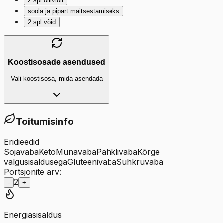
2
spl
oliiviõli
soola ja pipart maitsestamiseks
2
spl
võid
Koostisosade asendused
Vali koostisosa, mida asendada
Toitumisinfo
Eridieedid
Sojavaba
Keto
Munavaba
Pähklivaba
Kõrge
valgusisaldusega
Gluteenivaba
Suhkruvaba
Portsjonite arv:
2
-
+
Energiasisaldus