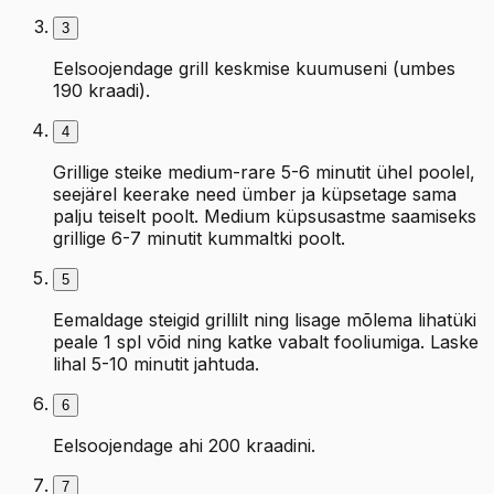
3
Eelsoojendage grill keskmise kuumuseni (umbes
190 kraadi).
4
Grillige steike medium-rare 5-6 minutit ühel poolel,
seejärel keerake need ümber ja küpsetage sama
palju teiselt poolt. Medium küpsusastme saamiseks
grillige 6-7 minutit kummaltki poolt.
5
Eemaldage steigid grillilt ning lisage mõlema lihatüki
peale 1 spl võid ning katke vabalt fooliumiga. Laske
lihal 5-10 minutit jahtuda.
6
Eelsoojendage ahi 200 kraadini.
7