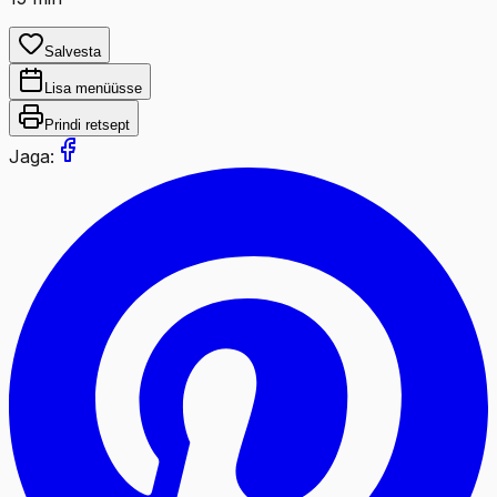
Salvesta
Lisa menüüsse
Prindi retsept
Jaga: