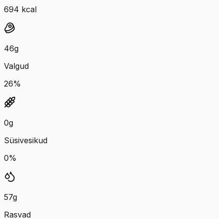
694
kcal
46
g
Valgud
26
%
0
g
Süsivesikud
0
%
57
g
Rasvad