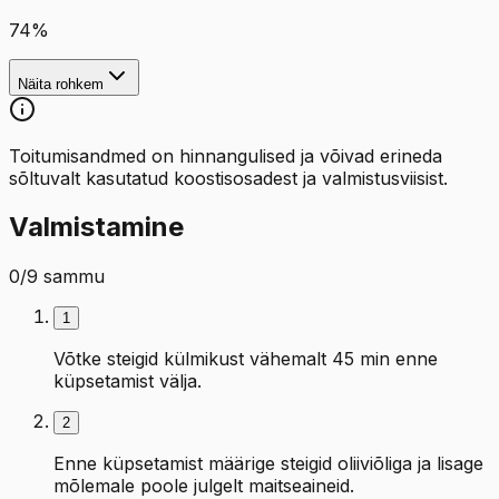
74
%
Näita rohkem
Toitumisandmed on hinnangulised ja võivad erineda
sõltuvalt kasutatud koostisosadest ja valmistusviisist.
Valmistamine
0
/
9
sammu
1
Võtke steigid külmikust vähemalt 45 min enne
küpsetamist välja.
2
Enne küpsetamist määrige steigid oliiviõliga ja lisage
mõlemale poole julgelt maitseaineid.