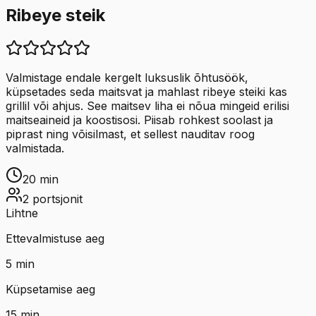
Ribeye steik
Valmistage endale kergelt luksuslik õhtusöök,
küpsetades seda maitsvat ja mahlast ribeye steiki kas
grillil või ahjus. See maitsev liha ei nõua mingeid erilisi
maitseaineid ja koostisosi. Piisab rohkest soolast ja
piprast ning võisilmast, et sellest nauditav roog
valmistada.
20
min
2
portsjonit
Lihtne
Ettevalmistuse aeg
5
min
Küpsetamise aeg
15
min