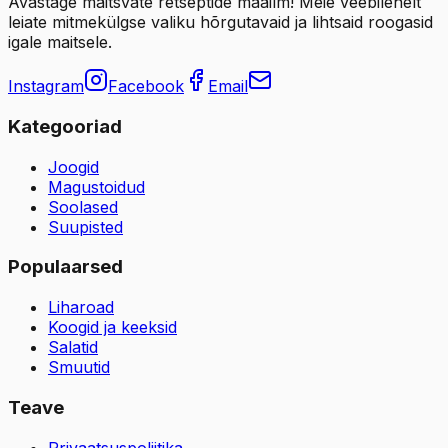
Avastage maitsvate retseptide maailm! Meie veebilehelt
leiate mitmekülgse valiku hõrgutavaid ja lihtsaid roogasid
igale maitsele.
Instagram
Facebook
Email
Kategooriad
Joogid
Magustoidud
Soolased
Suupisted
Populaarsed
Liharoad
Koogid ja keeksid
Salatid
Smuutid
Teave
Privaatsuspoliitika