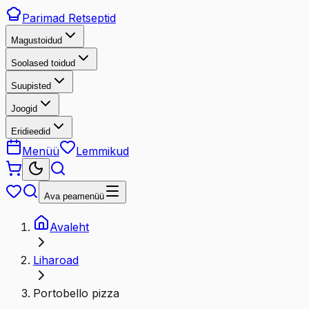
Parimad
Retseptid
Magustoidud
Soolased toidud
Suupisted
Joogid
Eridieedid
Menüü
Lemmikud
Ava peamenüü
Avaleht
Liharoad
Portobello pizza