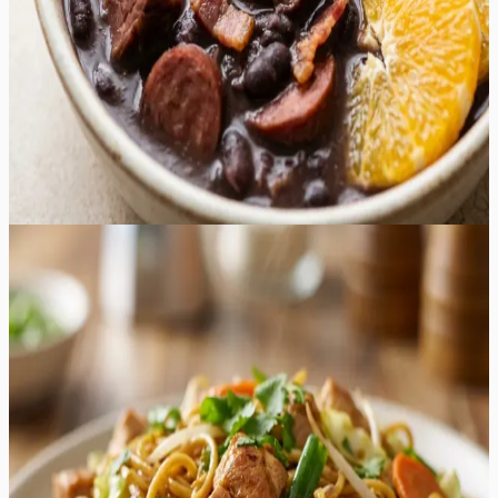
apelsiniviilud toovad esile vajaliku happesuse ja
tsitruselise värskuse, mis tasakaalustab ideaalselt liha
rammusust. See on suurepärane valik suuremateks
koosviibimisteks, kus soovitakse pakkuda midagi toitvat,
erilist ja meeldejäävat. Roa aroom, mis täidab köögi pika
hautamisprotsessi vältel, kutsub külalised juba varakult
lauda ootama.
160
min
8
tk
Lihtne
4.8
Hinnang:
(
5
)
Kana Chow Mein
Kana Chow Mein on Hiina köögi klassika, mis pakub
sügavaid umami maitseid, krõmpsuvaid köögivilju ja
täiuslikult praetud nuudleid. See retsept on loodud
pakkuma autentset "takeout" kogemust otse teie
koduköögis, kuid märksa tervislikumal ja värskemal
moel. Roog on eriline tänu oma tasakaalustatud
kastmele, mis ühendab austrikastme soolaka sügavuse,
sojakastme umami, seesamiõli pähklise aroomi ja suhkru