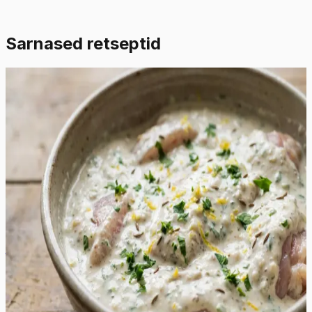
Sarnased retseptid
Lihtne
4.5
Hinnang:
(
2
)
Šašlõkimarinaad jogurtiga
See erakordselt rammus ja siidine marinaad muudab
kanafilee või kintsuliha uskumatult pehmeks ja
mahlaseks. Jogurtis sisalduvad piimahapped lõhustavad
õrnalt lihakiude, tagades tulemuse, mis sulab suus ega
muutu grillimisel kuivaks. Värske sidrunimahl ja riivitud
sidrunikoor lisavad vajalikku hapukust ja eredat
tsitruselist nooti, mis tasakaalustab jogurti täidlust.
Värskelt hakitud petersell ja vürtsköömen loovad sügava
ja aromaatse maitsebuketi, mis täidab õue isuäratava
lõhnaga juba esimestest minutitest grillil. See marinaad
on ideaalne valik soojadeks suveõhtuteks, pakkudes
kergemat ja tervislikumat alternatiivi traditsioonilistele
äädikapõhistele marinaadidele. Valmis šašlõkk on pealt