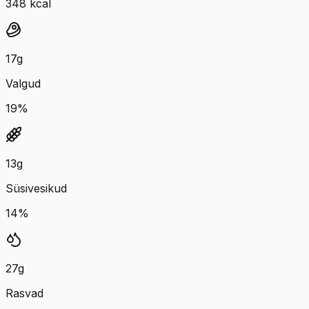
348
kcal
17
g
Valgud
19
%
13
g
Süsivesikud
14
%
27
g
Rasvad