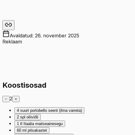
Avaldatud:
26. november 2025
Reklaam
Koostisosad
2
−
+
4
suurt portobello seent (ilma varreta)
2
spl
oliiviõli
1
tl
Itaalia maitseainesegu
60
ml
pitsakastet