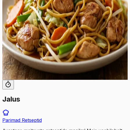
õrna magususe. Valmistamine toimub ühel pannil või
vokkpannil, mis teeb sellest ideaalse lahenduse kiireks ja
maitsvaks õhtusöögiks. Krõmpsuv kapsas, magus
porgand ja küüslaugu aromaatne lõhn täiendavad
ideaalselt mahlaseid kanaribasid ja kergelt krõbedaks
praetud chow mein nuudleid. See roog sobib
suurepäraselt argiõhtuteks, pakkudes kiirelt valmivat ja
rahuldustpakkuvat sööki kogu perele. Serveerige seda
kuumalt otse vokkpannilt ja nautige iga suutäit, mis on
täis tekstuure ja maitseid.
35
min
8
tk
Jalus
Parimad
Retseptid