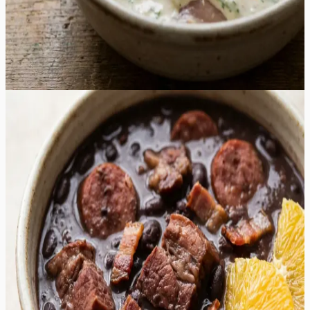
kaunilt kuldpruun ja seest voolavalt mahlane, sobides
suurepäraselt nautimiseks koos värskete salatite või
grillitud köögiviljadega igal aiapeol.
30
min
4
tk
Keskmine
5.0
Hinnang:
(
3
)
Brasiilia lihapada ehk feijoada
See tummine ja sügavate maitsetega lihapada on tõeline
mugavustoit, mis pakub rikkaliku ja rahuldustpakkuva
maitseelamuse igale lihasõbrale. Roa süda on aeglaselt
hautatud mustad oad, mis imevad endasse suitsuse
peekoni, vürtsika vorsti ja pehme sealiha mahlad,
tekitades sametise ja paksu kastme. Iga suutäis on täis
erinevaid tekstuure – alates muredaks keenud seapraest
kuni krõmpsuvate peekonitükkideni. Suitsused alatoonid
segunevad küüslaugu ja sibula magususega, luues
umami-rikka terviku, mis soojendab hinge ka kõige
külmemal talveõhtul. Serveerimisel lisatavad värsked