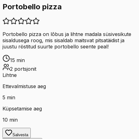
Portobello pizza
Portobello pizza on lõbus ja lihtne madala süsivesikute
sisaldusega roog, mis sisaldab maitsvat pitsatäidist ja
juustu röstitud suurte portobello seente peal!
15
min
2
portsjonit
Lihtne
Ettevalmistuse aeg
5
min
Küpsetamise aeg
10
min
Salvesta