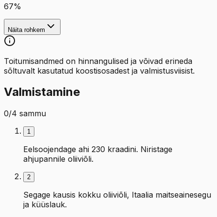
67
%
Näita rohkem
Toitumisandmed on hinnangulised ja võivad erineda
sõltuvalt kasutatud koostisosadest ja valmistusviisist.
Valmistamine
0
/
4
sammu
1
Eelsoojendage ahi 230 kraadini. Niristage
ahjupannile oliiviõli.
2
Segage kausis kokku oliiviõli, Itaalia maitseainesegu
ja küüslauk.