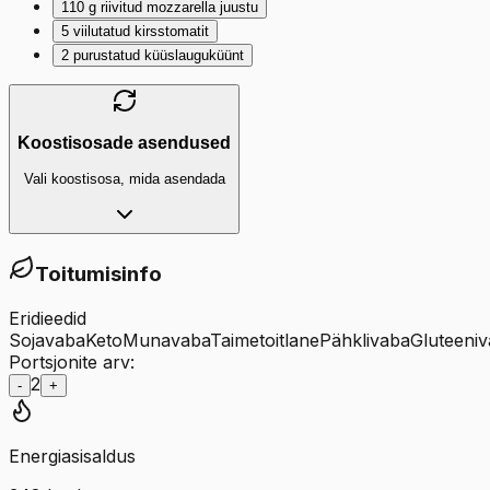
110
g
riivitud mozzarella juustu
5
viilutatud kirsstomatit
2
purustatud küüslauguküünt
Koostisosade asendused
Vali koostisosa, mida asendada
Toitumisinfo
Eridieedid
Sojavaba
Keto
Munavaba
Taimetoitlane
Pähklivaba
Gluteeni
Portsjonite arv:
2
-
+
Energiasisaldus