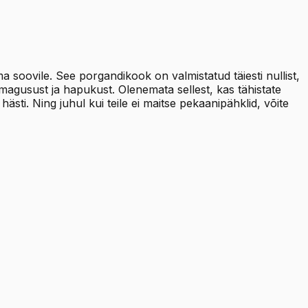
 soovile. See porgandikook on valmistatud täiesti nullist,
 magusust ja hapukust. Olenemata sellest, kas tähistate
ästi. Ning juhul kui teile ei maitse pekaanipähklid, võite