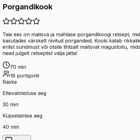
Porgandikook
Teie ees on maitsva ja mahlase porgandikoogi retsept, mid
kasutades värskelt riivitud porgandeid. Kooki katab rikkal
erilist sündmust või otsite lihtsalt maitsvat magustoitu, mi
need julgelt retseptist välja jätta!
70
min
18
portsjonit
Raske
Ettevalmistuse aeg
30
min
Küpsetamise aeg
40
min