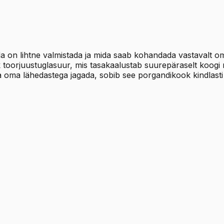
a on lihtne valmistada ja mida saab kohandada vastavalt oma
ik toorjuustuglasuur, mis tasakaalustab suurepäraselt koogi
da oma lähedastega jagada, sobib see porgandikook kindlasti h