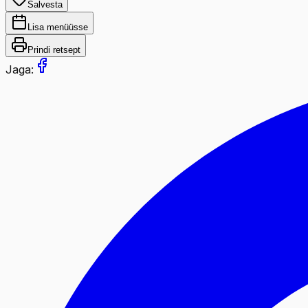
Salvesta
Lisa menüüsse
Prindi retsept
Jaga: