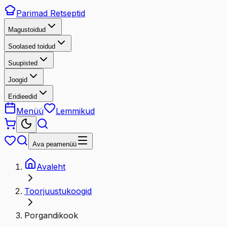
Parimad
Retseptid
Magustoidud
Soolased toidud
Suupisted
Joogid
Eridieedid
Menüü
Lemmikud
Ava peamenüü
Avaleht
Toorjuustukoogid
Porgandikook