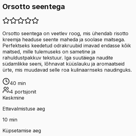
Orsotto seentega
Orsotto seentega on veetlev roog, mis ühendab risotto
kreemja headuse seente maheda ja soolase maitsega.
Perfektseks keedetud odrakruubid imavad endasse kõik
maitsed, mille tulemuseks on sametine ja
rahuldustpakkuv tekstuur. Iga suutäiega naudite
südamlikke seeni, lõhnavat küüslauku ja aromaatseid
ürte, mis muudavad selle roa kulinaarnseks naudinguks.
40
min
4
portsjonit
Keskmine
Ettevalmistuse aeg
10
min
Küpsetamise aeg