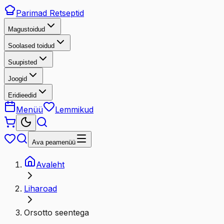
Parimad
Retseptid
Magustoidud
Soolased toidud
Suupisted
Joogid
Eridieedid
Menüü
Lemmikud
Ava peamenüü
Avaleht
Liharoad
Orsotto seentega