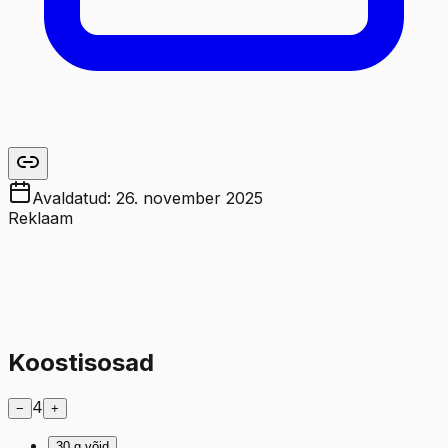
Avaldatud:
26. november 2025
Reklaam
Koostisosad
4
−
+
30
g
võid