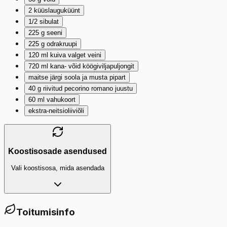
2
küüslauguküünt
1/2
sibulat
225
g
seeni
225
g
odrakruupi
120
ml
kuiva valget veini
720
ml
kana- võid köögiviljapuljongit
maitse järgi soola ja musta pipart
40
g
riivitud pecorino romano juustu
60
ml
vahukoort
ekstra-neitsioliiviõli
Koostisosade asendused
Vali koostisosa, mida asendada
Toitumisinfo