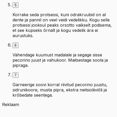
5
Korrake seda protsessi, kuni odrakruubid on al
dente ja pannil on veel veidi vedelikku. Kogu selle
protsessi jooksul peaks orsotto vaikselt podisema,
et see küpseks õrnalt ja kogu vedelik ära ei
aurustuks.
6
Vähendage kuumust madalale ja segage sisse
pecorino juust ja vahukoor. Maitsestage soola ja
pipraga.
7
Garneerige soovi korral riivitud pecorino juustu,
sidrunikoore, musta pipra, ekstra neitsioliiviõli ja
krõbedate seentega.
Reklaam