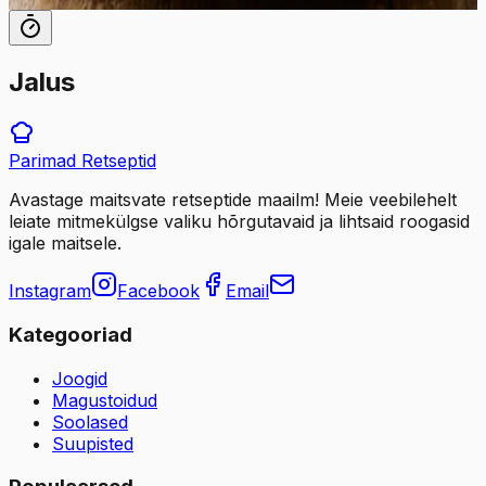
Jalus
Parimad
Retseptid
Avastage maitsvate retseptide maailm! Meie veebilehelt
leiate mitmekülgse valiku hõrgutavaid ja lihtsaid roogasid
igale maitsele.
Instagram
Facebook
Email
Kategooriad
Joogid
Magustoidud
Soolased
Suupisted