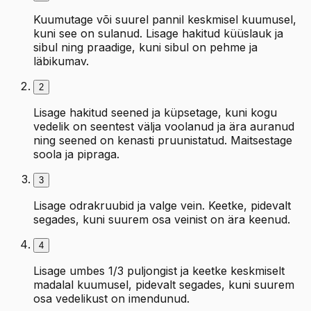
Kuumutage või suurel pannil keskmisel kuumusel,
kuni see on sulanud. Lisage hakitud küüslauk ja
sibul ning praadige, kuni sibul on pehme ja
läbikumav.
2
Lisage hakitud seened ja küpsetage, kuni kogu
vedelik on seentest välja voolanud ja ära auranud
ning seened on kenasti pruunistatud. Maitsestage
soola ja pipraga.
3
Lisage odrakruubid ja valge vein. Keetke, pidevalt
segades, kuni suurem osa veinist on ära keenud.
4
Lisage umbes 1/3 puljongist ja keetke keskmiselt
madalal kuumusel, pidevalt segades, kuni suurem
osa vedelikust on imendunud.