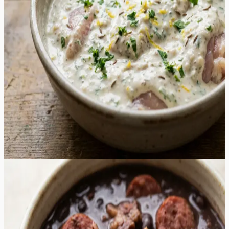
muutu grillimisel kuivaks. Värske sidrunimahl ja riivitud
sidrunikoor lisavad vajalikku hapukust ja eredat
tsitruselist nooti, mis tasakaalustab jogurti täidlust.
Värskelt hakitud petersell ja vürtsköömen loovad sügava
ja aromaatse maitsebuketi, mis täidab õue isuäratava
lõhnaga juba esimestest minutitest grillil. See marinaad
on ideaalne valik soojadeks suveõhtuteks, pakkudes
kergemat ja tervislikumat alternatiivi traditsioonilistele
äädikapõhistele marinaadidele. Valmis šašlõkk on pealt
kaunilt kuldpruun ja seest voolavalt mahlane, sobides
suurepäraselt nautimiseks koos värskete salatite või
grillitud köögiviljadega igal aiapeol.
30
min
4
tk
Keskmine
5.0
Hinnang:
(
3
)
Brasiilia lihapada ehk feijoada
See tummine ja sügavate maitsetega lihapada on tõeline
mugavustoit, mis pakub rikkaliku ja rahuldustpakkuva