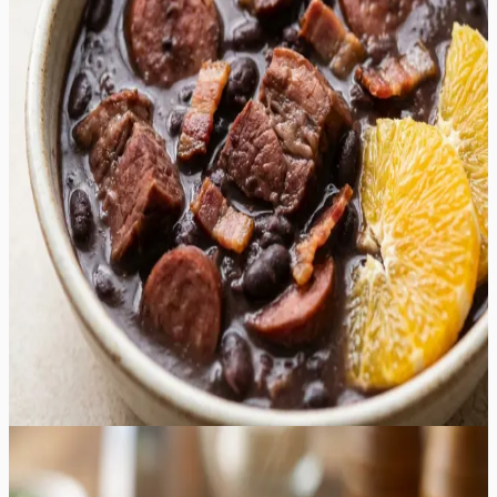
maitseelamuse igale lihasõbrale. Roa süda on aeglaselt
hautatud mustad oad, mis imevad endasse suitsuse
peekoni, vürtsika vorsti ja pehme sealiha mahlad,
tekitades sametise ja paksu kastme. Iga suutäis on täis
erinevaid tekstuure – alates muredaks keenud seapraest
kuni krõmpsuvate peekonitükkideni. Suitsused alatoonid
segunevad küüslaugu ja sibula magususega, luues
umami-rikka terviku, mis soojendab hinge ka kõige
külmemal talveõhtul. Serveerimisel lisatavad värsked
apelsiniviilud toovad esile vajaliku happesuse ja
tsitruselise värskuse, mis tasakaalustab ideaalselt liha
rammusust. See on suurepärane valik suuremateks
koosviibimisteks, kus soovitakse pakkuda midagi toitvat,
erilist ja meeldejäävat. Roa aroom, mis täidab köögi pika
hautamisprotsessi vältel, kutsub külalised juba varakult
lauda ootama.
160
min
8
tk
Lihtne
4.8
Hinnang:
(
5
)
Kana Chow Mein