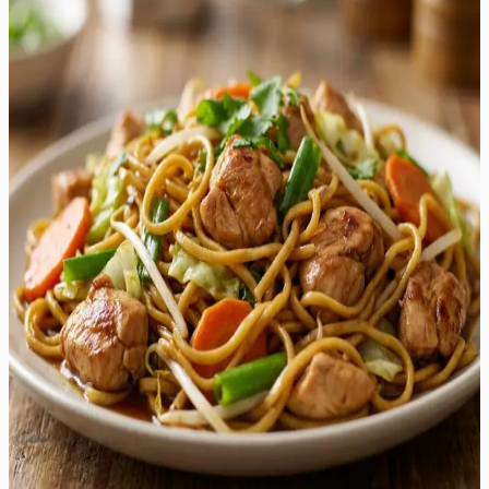
Kana Chow Mein on Hiina köögi klassika, mis pakub
sügavaid umami maitseid, krõmpsuvaid köögivilju ja
täiuslikult praetud nuudleid. See retsept on loodud
pakkuma autentset "takeout" kogemust otse teie
koduköögis, kuid märksa tervislikumal ja värskemal
moel. Roog on eriline tänu oma tasakaalustatud
kastmele, mis ühendab austrikastme soolaka sügavuse,
sojakastme umami, seesamiõli pähklise aroomi ja suhkru
õrna magususe. Valmistamine toimub ühel pannil või
vokkpannil, mis teeb sellest ideaalse lahenduse kiireks ja
maitsvaks õhtusöögiks. Krõmpsuv kapsas, magus
porgand ja küüslaugu aromaatne lõhn täiendavad
ideaalselt mahlaseid kanaribasid ja kergelt krõbedaks
praetud chow mein nuudleid. See roog sobib
suurepäraselt argiõhtuteks, pakkudes kiirelt valmivat ja
rahuldustpakkuvat sööki kogu perele. Serveerige seda
kuumalt otse vokkpannilt ja nautige iga suutäit, mis on
täis tekstuure ja maitseid.
35
min
8
tk