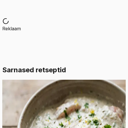
Reklaam
Sarnased retseptid
Lihtne
4.5
Hinnang:
(
2
)
Šašlõkimarinaad jogurtiga
See erakordselt rammus ja siidine marinaad muudab
kanafilee või kintsuliha uskumatult pehmeks ja
mahlaseks. Jogurtis sisalduvad piimahapped lõhustavad
õrnalt lihakiude, tagades tulemuse, mis sulab suus ega