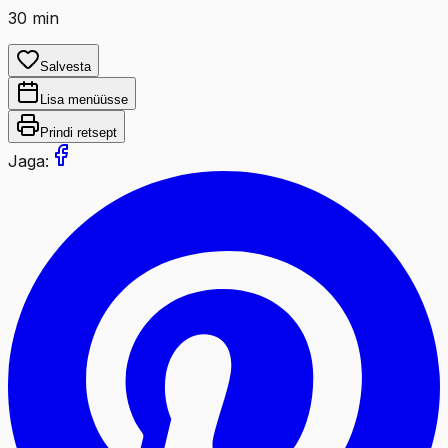
30
min
Salvesta
Lisa menüüsse
Prindi retsept
Jaga: