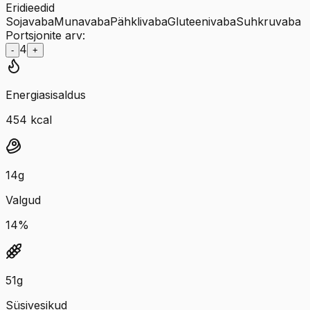
Eridieedid
Sojavaba
Munavaba
Pähklivaba
Gluteenivaba
Suhkruvaba
Portsjonite arv:
4
-
+
Energiasisaldus
454
kcal
14
g
Valgud
14
%
51
g
Süsivesikud