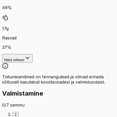
49
%
17
g
Rasvad
37
%
Näita rohkem
Toitumisandmed on hinnangulised ja võivad erineda
sõltuvalt kasutatud koostisosadest ja valmistusviisist.
Valmistamine
0
/
7
sammu
1