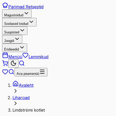
Parimad
Retseptid
Magustoidud
Soolased toidud
Suupisted
Joogid
Eridieedid
Menüü
Lemmikud
Ava peamenüü
Avaleht
Liharoad
Lindströmi kotlet