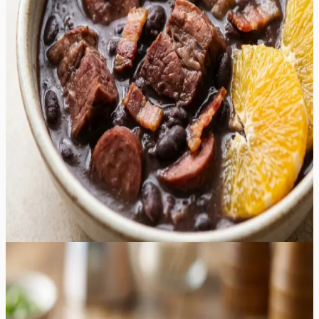
tekitades sametise ja paksu kastme. Iga suutäis on täis
erinevaid tekstuure – alates muredaks keenud seapraest
kuni krõmpsuvate peekonitükkideni. Suitsused alatoonid
segunevad küüslaugu ja sibula magususega, luues
umami-rikka terviku, mis soojendab hinge ka kõige
külmemal talveõhtul. Serveerimisel lisatavad värsked
apelsiniviilud toovad esile vajaliku happesuse ja
tsitruselise värskuse, mis tasakaalustab ideaalselt liha
rammusust. See on suurepärane valik suuremateks
koosviibimisteks, kus soovitakse pakkuda midagi toitvat,
erilist ja meeldejäävat. Roa aroom, mis täidab köögi pika
hautamisprotsessi vältel, kutsub külalised juba varakult
lauda ootama.
160
min
8
tk
Lihtne
4.8
Hinnang:
(
5
)
Kana Chow Mein
Kana Chow Mein on Hiina köögi klassika, mis pakub