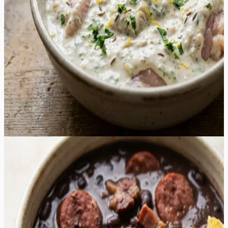
tsitruselist nooti, mis tasakaalustab jogurti täidlust.
Värskelt hakitud petersell ja vürtsköömen loovad sügava
ja aromaatse maitsebuketi, mis täidab õue isuäratava
lõhnaga juba esimestest minutitest grillil. See marinaad
on ideaalne valik soojadeks suveõhtuteks, pakkudes
kergemat ja tervislikumat alternatiivi traditsioonilistele
äädikapõhistele marinaadidele. Valmis šašlõkk on pealt
kaunilt kuldpruun ja seest voolavalt mahlane, sobides
suurepäraselt nautimiseks koos värskete salatite või
grillitud köögiviljadega igal aiapeol.
30
min
4
tk
Keskmine
5.0
Hinnang:
(
3
)
Brasiilia lihapada ehk feijoada
See tummine ja sügavate maitsetega lihapada on tõeline
mugavustoit, mis pakub rikkaliku ja rahuldustpakkuva
maitseelamuse igale lihasõbrale. Roa süda on aeglaselt
hautatud mustad oad, mis imevad endasse suitsuse
peekoni, vürtsika vorsti ja pehme sealiha mahlad,