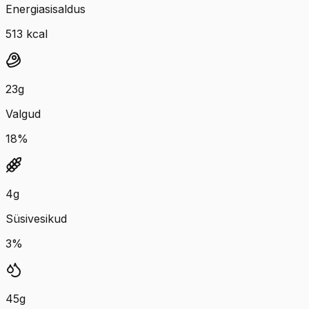
Energiasisaldus
513
kcal
23
g
Valgud
18
%
4
g
Süsivesikud
3
%
45
g