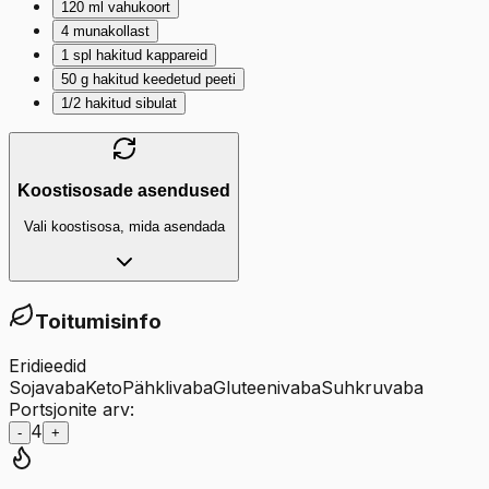
120
ml
vahukoort
4
munakollast
1
spl
hakitud kappareid
50
g
hakitud keedetud peeti
1/2
hakitud sibulat
Koostisosade asendused
Vali koostisosa, mida asendada
Toitumisinfo
Eridieedid
Sojavaba
Keto
Pähklivaba
Gluteenivaba
Suhkruvaba
Portsjonite arv:
4
-
+