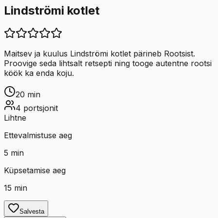
Lindströmi kotlet
Maitsev ja kuulus Lindströmi kotlet pärineb Rootsist.
Proovige seda lihtsalt retsepti ning tooge autentne rootsi
köök ka enda koju.
20
min
4
portsjonit
Lihtne
Ettevalmistuse aeg
5
min
Küpsetamise aeg
15
min
Salvesta