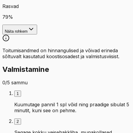
Rasvad
79
%
Näita rohkem
Toitumisandmed on hinnangulised ja võivad erineda
sõltuvalt kasutatud koostisosadest ja valmistusviisist.
Valmistamine
0
/
5
sammu
1
Kuumutage pannil 1 spl võid ning praadige sibulat 5
minutit, kuni see on pehme.
2
Segage kokku veisehakkliha, munakollased,