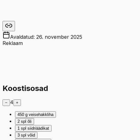
Avaldatud:
26. november 2025
Reklaam
Koostisosad
4
−
+
450
g
veisehakkliha
2
spl
õli
1
spl
siidriäädikat
3
spl
võid