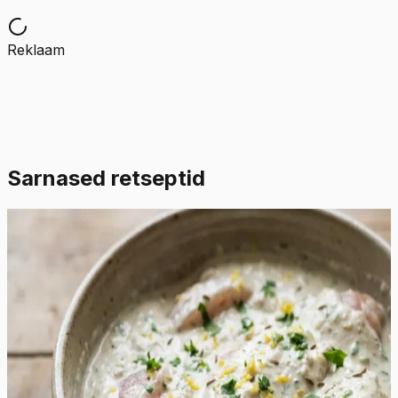
Reklaam
Sarnased retseptid
Lihtne
4.5
Hinnang:
(
2
)
Šašlõkimarinaad jogurtiga
See erakordselt rammus ja siidine marinaad muudab
kanafilee või kintsuliha uskumatult pehmeks ja
mahlaseks. Jogurtis sisalduvad piimahapped lõhustavad
õrnalt lihakiude, tagades tulemuse, mis sulab suus ega
muutu grillimisel kuivaks. Värske sidrunimahl ja riivitud
sidrunikoor lisavad vajalikku hapukust ja eredat