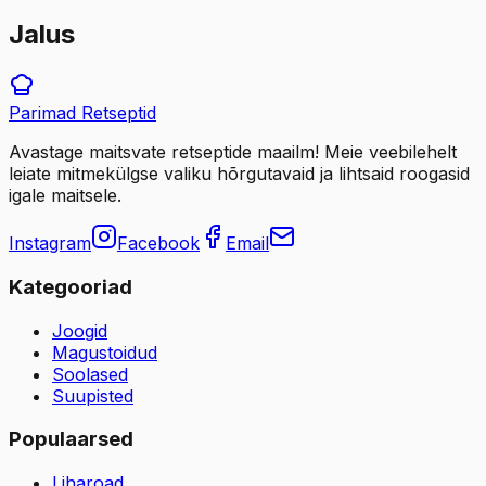
Jalus
Parimad
Retseptid
Avastage maitsvate retseptide maailm! Meie veebilehelt
leiate mitmekülgse valiku hõrgutavaid ja lihtsaid roogasid
igale maitsele.
Instagram
Facebook
Email
Kategooriad
Joogid
Magustoidud
Soolased
Suupisted
Populaarsed
Liharoad