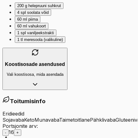
200
g
helepruuni suhkrut
4
spl
soolata võid
60
ml
piima
60
ml
vahukoort
1
spl
vaniljeekstrakti
1
tl
meresoola (valikuline)
Koostisosade asendused
Vali koostisosa, mida asendada
Toitumisinfo
Eridieedid
Sojavaba
Keto
Munavaba
Taimetoitlane
Pähklivaba
Gluteeni
Portsjonite arv:
16
-
+