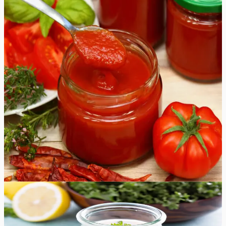
Ketšupi retsept
Olge valmis lisama kõikidele oma lemmikroogadele
värsket maitset selle omatehtud ketšupi retseptiga, mida
on lihtne valmistada ja millele on võimatu vastu panna.
Võimalused ketšupi kasutamiseks on lõputud, mistõttu
on hea, kui teil on alati pudel omatehtud ketšupit
käepärast. Unustage poest ostetud kraam ja proovige
seda maitsvat kodust ketšupit! Enamik tomatikastmeid
valmistatakse Roma- või ploomtomatitest, kuna nende
niiskusesisaldus on madalam ja maitse on tugev. Võite
eksperimenteerida käepäraste tomatitega, nii saab iga
partii uue maitsega!
80
min
32
tk
Lihtne
4.8
Hinnang:
(
8
)
Ranch kaste