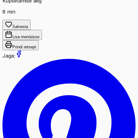
Küpsetamise aeg
8
min
Salvesta
Lisa menüüsse
Prindi retsept
Jaga: