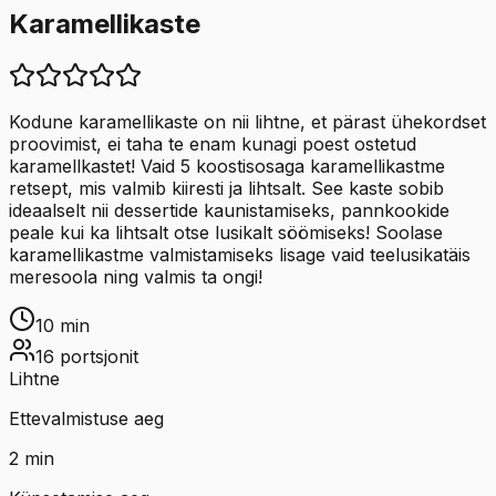
Karamellikaste
Kodune karamellikaste on nii lihtne, et pärast ühekordset
proovimist, ei taha te enam kunagi poest ostetud
karamellkastet! Vaid 5 koostisosaga karamellikastme
retsept, mis valmib kiiresti ja lihtsalt. See kaste sobib
ideaalselt nii dessertide kaunistamiseks, pannkookide
peale kui ka lihtsalt otse lusikalt söömiseks! Soolase
karamellikastme valmistamiseks lisage vaid teelusikatäis
meresoola ning valmis ta ongi!
10
min
16
portsjonit
Lihtne
Ettevalmistuse aeg
2
min