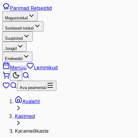
Parimad
Retseptid
Magustoidud
Soolased toidud
Suupisted
Joogid
Eridieedid
Menüü
Lemmikud
Ava peamenüü
Avaleht
Kastmed
Karamellikaste