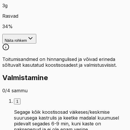
3
g
Rasvad
34
%
Näita rohkem
Toitumisandmed on hinnangulised ja võivad erineda
sõltuvalt kasutatud koostisosadest ja valmistusviisist.
Valmistamine
0
/
4
sammu
1
Segage kõik koostisosad väikeses/keskmise
suurusega kastrulis ja keetke madalal kuumusel
pidevalt segades 6-9 min, kuni kaste on
paksenenud ja ei ole enam vesine.