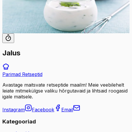
Täiuslikult vürtsikas ja kreemjas kodune Ranch kaste
maitseb paremini kui ükskõik milline poest ostetud kaste.
5
min
24
tk
Jalus
Parimad
Retseptid
Avastage maitsvate retseptide maailm! Meie veebilehelt
leiate mitmekülgse valiku hõrgutavaid ja lihtsaid roogasid
igale maitsele.
Instagram
Facebook
Email
Kategooriad