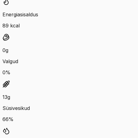
Energiasisaldus
89
kcal
0
g
Valgud
0
%
13
g
Süsivesikud
66
%