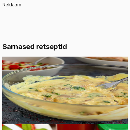
Reklaam
Sarnased retseptid
Lihtne
4.8
Hinnang:
(
9
)
Keefirimarinaad kolme moodi
Nüüd saate valmistada oma grill-lihale kolme erinevat
maitsvat keefirimarinaadi, mis annavad lihale erilise
maitse. Proovige järgi nii maitsev karri, chipotle kui ka
Kreeka stiilis keefirimarinaad.
10
min
0
Raske
4.9
Hinnang:
(
10
)