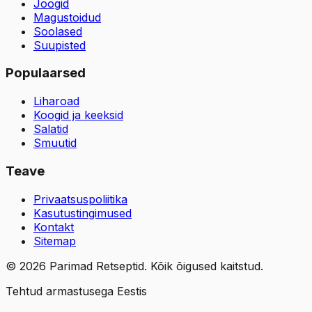
Joogid
Magustoidud
Soolased
Suupisted
Populaarsed
Liharoad
Koogid ja keeksid
Salatid
Smuutid
Teave
Privaatsuspoliitika
Kasutustingimused
Kontakt
Sitemap
©
2026
Parimad Retseptid. Kõik õigused kaitstud.
Tehtud armastusega Eestis