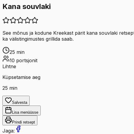
Kana souvlaki
See mõnus ja kodune Kreekast pärit kana souvlaki retsept vi
ka välistingimustes grillida saab.
25
min
10
portsjonit
Lihtne
Küpsetamise aeg
25
min
Salvesta
Lisa menüüsse
Prindi retsept
Jaga: