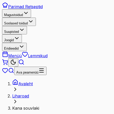
Parimad
Retseptid
Magustoidud
Soolased toidud
Suupisted
Joogid
Eridieedid
Menüü
Lemmikud
Ava peamenüü
Avaleht
Liharoad
Kana souvlaki