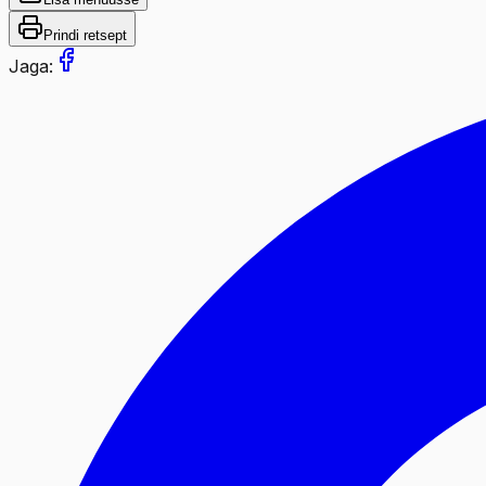
Prindi retsept
Jaga: