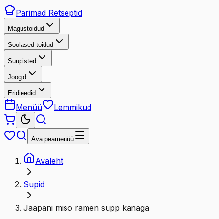
Parimad
Retseptid
Magustoidud
Soolased toidud
Suupisted
Joogid
Eridieedid
Menüü
Lemmikud
Ava peamenüü
Avaleht
Supid
Jaapani miso ramen supp kanaga