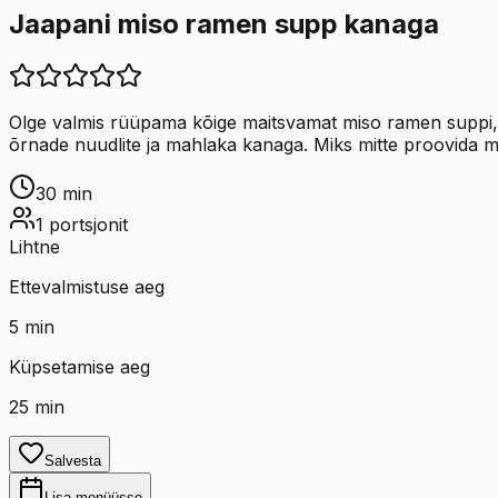
Jaapani miso ramen supp kanaga
Olge valmis rüüpama kõige maitsvamat miso ramen suppi, m
õrnade nuudlite ja mahlaka kanaga. Miks mitte proovida mida
30
min
1
portsjonit
Lihtne
Ettevalmistuse aeg
5
min
Küpsetamise aeg
25
min
Salvesta
Lisa menüüsse