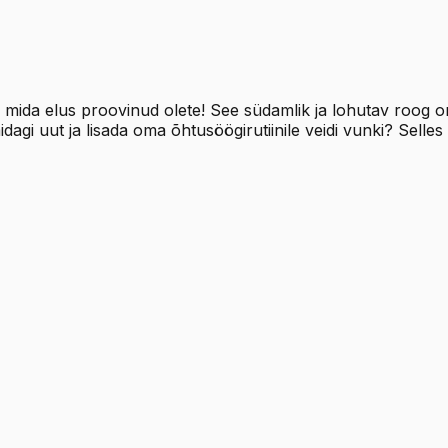
ida elus proovinud olete! See südamlik ja lohutav roog on 
gi uut ja lisada oma õhtusöögirutiinile veidi vunki? Selles r