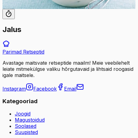
24
tk
Jalus
Parimad
Retseptid
Avastage maitsvate retseptide maailm! Meie veebilehelt
leiate mitmekülgse valiku hõrgutavaid ja lihtsaid roogasid
igale maitsele.
Instagram
Facebook
Email
Kategooriad
Joogid
Magustoidud
Soolased
Suupisted