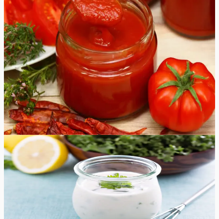
värsket maitset selle omatehtud ketšupi retseptiga, mida
on lihtne valmistada ja millele on võimatu vastu panna.
Võimalused ketšupi kasutamiseks on lõputud, mistõttu
on hea, kui teil on alati pudel omatehtud ketšupit
käepärast. Unustage poest ostetud kraam ja proovige
seda maitsvat kodust ketšupit! Enamik tomatikastmeid
valmistatakse Roma- või ploomtomatitest, kuna nende
niiskusesisaldus on madalam ja maitse on tugev. Võite
eksperimenteerida käepäraste tomatitega, nii saab iga
partii uue maitsega!
80
min
32
tk
Lihtne
4.8
Hinnang:
(
8
)
Ranch kaste
Täiuslikult vürtsikas ja kreemjas kodune Ranch kaste
maitseb paremini kui ükskõik milline poest ostetud kaste.
5
min