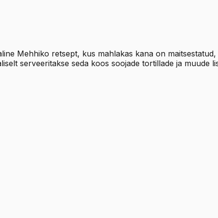
kaline Mehhiko retsept, kus mahlakas kana on maitsestatud, 
iselt serveeritakse seda koos soojade tortillade ja muude li