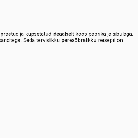
praetud ja küpsetatud ideaalselt koos paprika ja sibulaga.
sanditega. Seda tervislikku peresõbralikku retsepti on