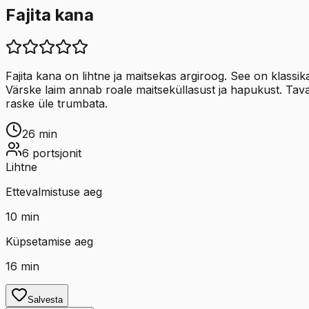
Fajita kana
Fajita kana on lihtne ja maitsekas argiroog. See on klassi
Värske laim annab roale maitseküllasust ja hapukust. Taval
raske üle trumbata.
26
min
6
portsjonit
Lihtne
Ettevalmistuse aeg
10
min
Küpsetamise aeg
16
min
Salvesta