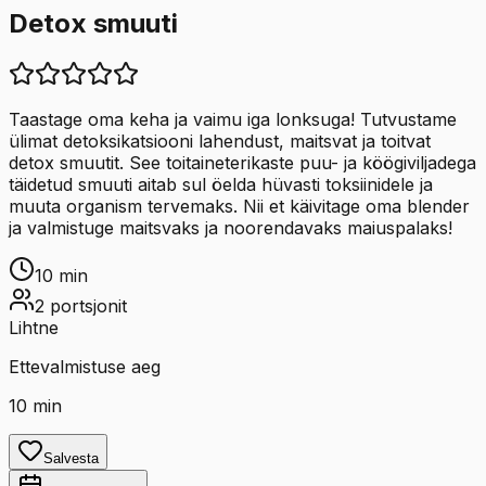
Detox smuuti
Taastage oma keha ja vaimu iga lonksuga! Tutvustame
ülimat detoksikatsiooni lahendust, maitsvat ja toitvat
detox smuutit. See toitaineterikaste puu- ja köögiviljadega
täidetud smuuti aitab sul öelda hüvasti toksiinidele ja
muuta organism tervemaks. Nii et käivitage oma blender
ja valmistuge maitsvaks ja noorendavaks maiuspalaks!
10
min
2
portsjonit
Lihtne
Ettevalmistuse aeg
10
min
Salvesta