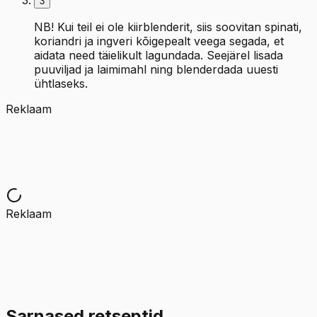
3
NB! Kui teil ei ole kiirblenderit, siis soovitan spinati,
koriandri ja ingveri kõigepealt veega segada, et
aidata need täielikult lagundada. Seejärel lisada
puuviljad ja laimimahl ning blenderdada uuesti
ühtlaseks.
Reklaam
Reklaam
Sarnased retseptid