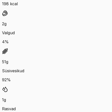
198
kcal
2
g
Valgud
4
%
51
g
Süsivesikud
92
%
1
g
Rasvad