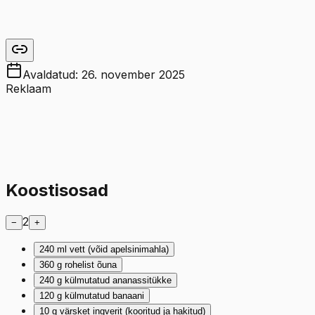
Avaldatud:
26. november 2025
Reklaam
Koostisosad
2
−
+
240
ml
vett (võid apelsinimahla)
360
g
rohelist õuna
240
g
külmutatud ananassitükke
120
g
külmutatud banaani
10
g
värsket ingverit (kooritud ja hakitud)