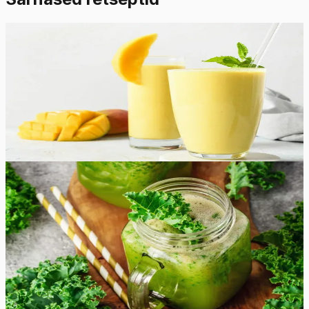
Lihtne
4.8
Hinnang:
(
8
)
Mango-banaani smuuti
See imemaitsev, tervislik, kreemine mango-banaani
smuuti on ka laste lemmik!
10
min
4
tk
Lihtne
5.0
Hinnang:
(
4
)
Spinati-lehtkapsa smuuti
Köögiviljade lisamine oma dieeti on imelihtne selle maitsva
spinati-lehtkapsa smuuti retsepti abil! Chia seemned on
vabatahtlikud, kuid need suurendavad sinu smuutist
saadava energia- ja valgukogust.
10
min