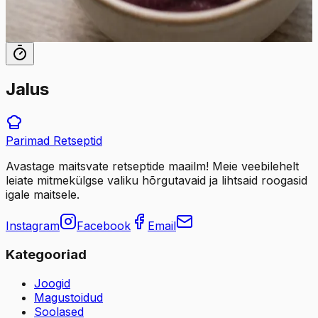
10
min
2
tk
Jalus
Parimad
Retseptid
Avastage maitsvate retseptide maailm! Meie veebilehelt
leiate mitmekülgse valiku hõrgutavaid ja lihtsaid roogasid
igale maitsele.
Instagram
Facebook
Email
Kategooriad
Joogid
Magustoidud
Soolased