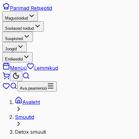
Parimad
Retseptid
Magustoidud
Soolased toidud
Suupisted
Joogid
Eridieedid
Menüü
Lemmikud
Ava peamenüü
Avaleht
Smuutid
Detox smuuti