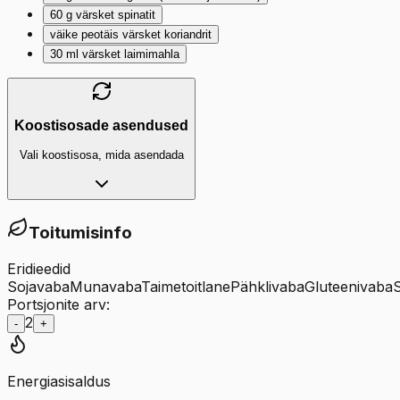
60
g
värsket spinatit
väike peotäis värsket koriandrit
30
ml
värsket laimimahla
Koostisosade asendused
Vali koostisosa, mida asendada
Toitumisinfo
Eridieedid
Sojavaba
Munavaba
Taimetoitlane
Pähklivaba
Gluteenivaba
Portsjonite arv:
2
-
+
Energiasisaldus