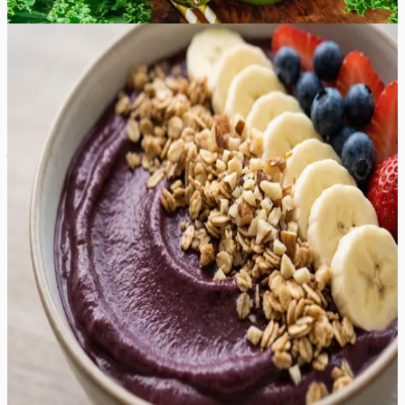
1
tk
Lihtne
4.8
Hinnang:
(
4
)
Acai bowl
Acai bowl on lummavalt samasugune kui pehme jäätis,
pakkudes sügavat marjast maitset ja värskendavat
jahedust. Selle tekstuur on tihe, kreemjas ja sametine,
sulades suus ning jättes järele kergelt hapuka, kuid
samas magusa järelmaitse. Roa sügav lilla värvus on
visuaalselt kütkestav ning värskete puuviljade aroom
täidab ruumi kohe pärast blenderdamist. See on
suurepärane valik tervislikuks hommikusöögiks või
toitvaks vahepalaks soojadel suvepäevadel, pakkudes
kehale vajalikke antioksüdante ja häid rasvu. Marjane
põhi sobib ideaalselt kokku krõbeda granola, pähklite ja
mahlaste puuviljaviiludega, luues täiusliku kontrasti
pehme smuuti ja krõmpsuvate lisandite vahel. See on
ideaalne roog neile, kes hindavad puhast toitu ja
soovivad alustada päeva energiliselt ilma rasket tunnet
tekitamata.