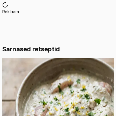
Reklaam
Sarnased retseptid
Lihtne
4.5
Hinnang:
(
2
)
Šašlõkimarinaad jogurtiga
See erakordselt rammus ja siidine marinaad muudab
kanafilee või kintsuliha uskumatult pehmeks ja
mahlaseks. Jogurtis sisalduvad piimahapped lõhustavad
õrnalt lihakiude, tagades tulemuse, mis sulab suus ega
muutu grillimisel kuivaks. Värske sidrunimahl ja riivitud
sidrunikoor lisavad vajalikku hapukust ja eredat
tsitruselist nooti, mis tasakaalustab jogurti täidlust.