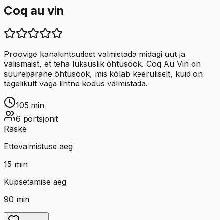
Coq au vin
Proovige kanakintsudest valmistada midagi uut ja
välismaist, et teha luksuslik õhtusöök. Coq Au Vin on
suurepärane õhtusöök, mis kõlab keeruliselt, kuid on
tegelikult väga lihtne kodus valmistada.
105
min
6
portsjonit
Raske
Ettevalmistuse aeg
15
min
Küpsetamise aeg
90
min