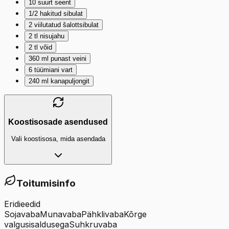
10
suurt seent
1/2
hakitud sibulat
2
viilutatud šalottsibulat
2
tl
nisujahu
2
tl
võid
360
ml
punast veini
6
tüümiani vart
240
ml
kanapuljongit
Koostisosade asendused
Vali koostisosa, mida asendada
Toitumisinfo
Eridieedid
Sojavaba
Munavaba
Pähklivaba
Kõrge
valgusisaldusega
Suhkruvaba