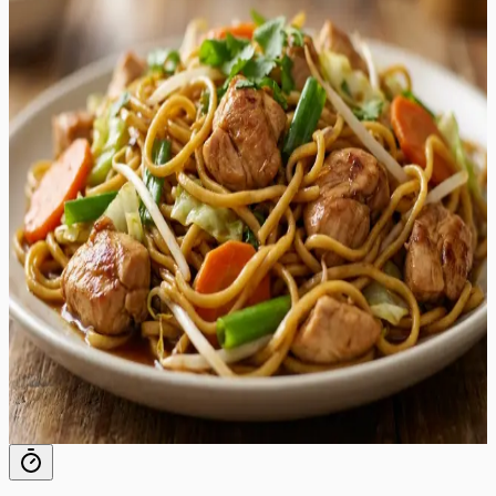
täiuslikult praetud nuudleid. See retsept on loodud
pakkuma autentset "takeout" kogemust otse teie
koduköögis, kuid märksa tervislikumal ja värskemal
moel. Roog on eriline tänu oma tasakaalustatud
kastmele, mis ühendab austrikastme soolaka sügavuse,
sojakastme umami, seesamiõli pähklise aroomi ja suhkru
õrna magususe. Valmistamine toimub ühel pannil või
vokkpannil, mis teeb sellest ideaalse lahenduse kiireks ja
maitsvaks õhtusöögiks. Krõmpsuv kapsas, magus
porgand ja küüslaugu aromaatne lõhn täiendavad
ideaalselt mahlaseid kanaribasid ja kergelt krõbedaks
praetud chow mein nuudleid. See roog sobib
suurepäraselt argiõhtuteks, pakkudes kiirelt valmivat ja
rahuldustpakkuvat sööki kogu perele. Serveerige seda
kuumalt otse vokkpannilt ja nautige iga suutäit, mis on
täis tekstuure ja maitseid.
35
min
8
tk