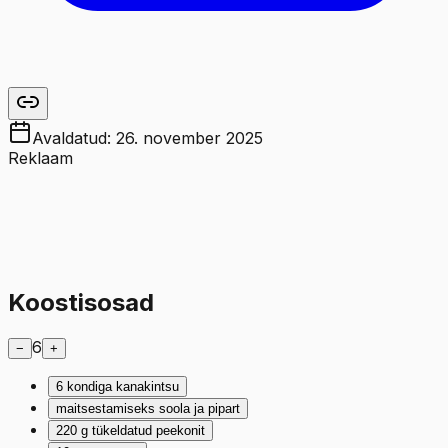
Avaldatud:
26. november 2025
Reklaam
Koostisosad
6
−
+
6
kondiga kanakintsu
maitsestamiseks soola ja pipart
220
g
tükeldatud peekonit