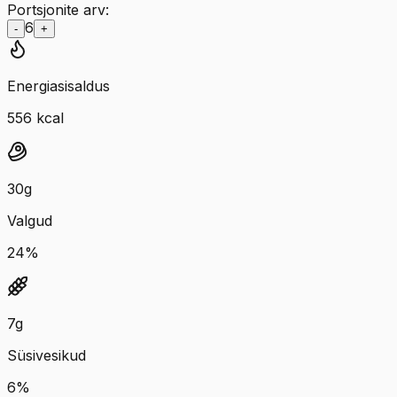
Portsjonite arv:
6
-
+
Energiasisaldus
556
kcal
30
g
Valgud
24
%
7
g
Süsivesikud
6
%