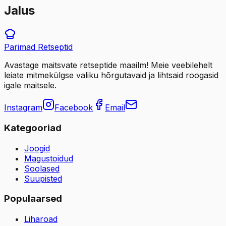
Jalus
Parimad
Retseptid
Avastage maitsvate retseptide maailm! Meie veebilehelt
leiate mitmekülgse valiku hõrgutavaid ja lihtsaid roogasid
igale maitsele.
Instagram
Facebook
Email
Kategooriad
Joogid
Magustoidud
Soolased
Suupisted
Populaarsed
Liharoad