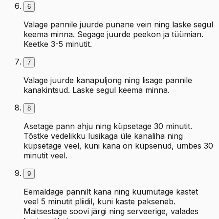
6
Valage pannile juurde punane vein ning laske segul
keema minna. Segage juurde peekon ja tüümian.
Keetke 3-5 minutit.
7
Valage juurde kanapuljong ning lisage pannile
kanakintsud. Laske segul keema minna.
8
Asetage pann ahju ning küpsetage 30 minutit.
Tõstke vedelikku lusikaga üle kanaliha ning
küpsetage veel, kuni kana on küpsenud, umbes 30
minutit veel.
9
Eemaldage pannilt kana ning kuumutage kastet
veel 5 minutit pliidil, kuni kaste pakseneb.
Maitsestage soovi järgi ning serveerige, valades