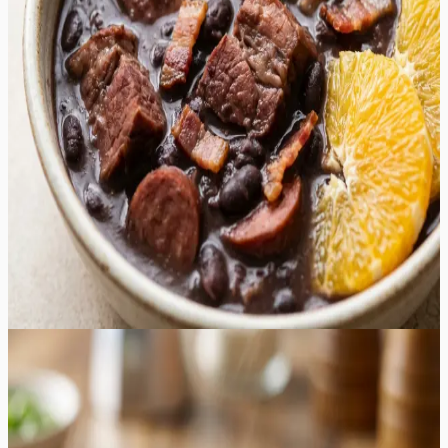
tekitades sametise ja paksu kastme. Iga suutäis on täis
erinevaid tekstuure – alates muredaks keenud seapraest
kuni krõmpsuvate peekonitükkideni. Suitsused alatoonid
segunevad küüslaugu ja sibula magususega, luues
umami-rikka terviku, mis soojendab hinge ka kõige
külmemal talveõhtul. Serveerimisel lisatavad värsked
apelsiniviilud toovad esile vajaliku happesuse ja
tsitruselise värskuse, mis tasakaalustab ideaalselt liha
rammusust. See on suurepärane valik suuremateks
koosviibimisteks, kus soovitakse pakkuda midagi toitvat,
erilist ja meeldejäävat. Roa aroom, mis täidab köögi pika
hautamisprotsessi vältel, kutsub külalised juba varakult
lauda ootama.
160
min
8
tk
Lihtne
4.8
Hinnang:
(
5
)
Kana Chow Mein
Kana Chow Mein on Hiina köögi klassika, mis pakub
sügavaid umami maitseid, krõmpsuvaid köögivilju ja