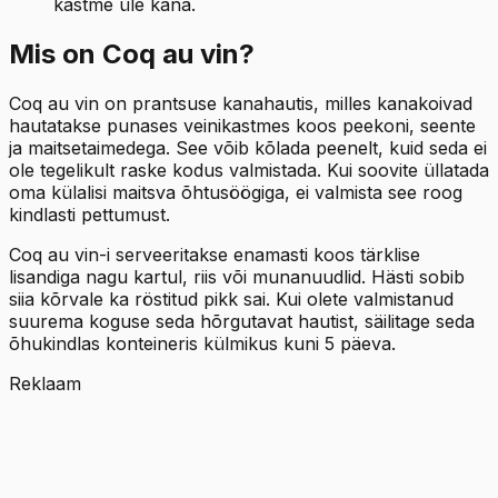
kastme üle kana.
Mis on Coq au vin?
Coq au vin on prantsuse kanahautis, milles kanakoivad
hautatakse punases veinikastmes koos peekoni, seente
ja maitsetaimedega. See võib kõlada peenelt, kuid seda ei
ole tegelikult raske kodus valmistada. Kui soovite üllatada
oma külalisi maitsva õhtusöögiga, ei valmista see roog
kindlasti pettumust.
Coq au vin-i serveeritakse enamasti koos tärklise
lisandiga nagu kartul, riis või munanuudlid. Hästi sobib
siia kõrvale ka röstitud pikk sai. Kui olete valmistanud
suurema koguse seda hõrgutavat hautist, säilitage seda
õhukindlas konteineris külmikus kuni 5 päeva.
Reklaam