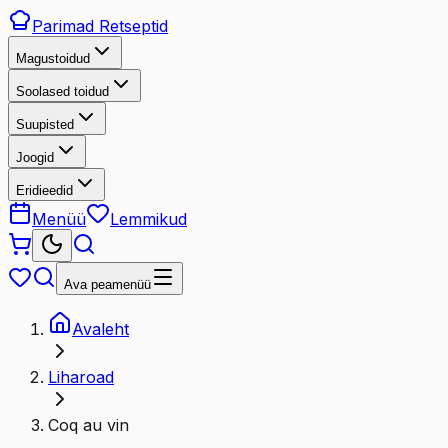
Parimad
Retseptid
Magustoidud
Soolased toidud
Suupisted
Joogid
Eridieedid
Menüü
Lemmikud
Ava peamenüü
Avaleht
Liharoad
Coq au vin