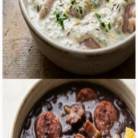
Värskelt hakitud petersell ja vürtsköömen loovad sügava
ja aromaatse maitsebuketi, mis täidab õue isuäratava
lõhnaga juba esimestest minutitest grillil. See marinaad
on ideaalne valik soojadeks suveõhtuteks, pakkudes
kergemat ja tervislikumat alternatiivi traditsioonilistele
äädikapõhistele marinaadidele. Valmis šašlõkk on pealt
kaunilt kuldpruun ja seest voolavalt mahlane, sobides
suurepäraselt nautimiseks koos värskete salatite või
grillitud köögiviljadega igal aiapeol.
30
min
4
tk
Keskmine
5.0
Hinnang:
(
3
)
Brasiilia lihapada ehk feijoada
See tummine ja sügavate maitsetega lihapada on tõeline
mugavustoit, mis pakub rikkaliku ja rahuldustpakkuva
maitseelamuse igale lihasõbrale. Roa süda on aeglaselt
hautatud mustad oad, mis imevad endasse suitsuse
peekoni, vürtsika vorsti ja pehme sealiha mahlad,