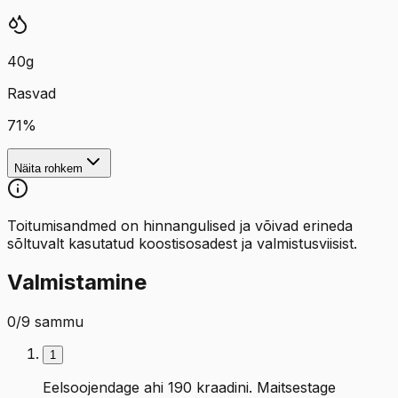
40
g
Rasvad
71
%
Näita rohkem
Toitumisandmed on hinnangulised ja võivad erineda
sõltuvalt kasutatud koostisosadest ja valmistusviisist.
Valmistamine
0
/
9
sammu
1
Eelsoojendage ahi 190 kraadini. Maitsestage