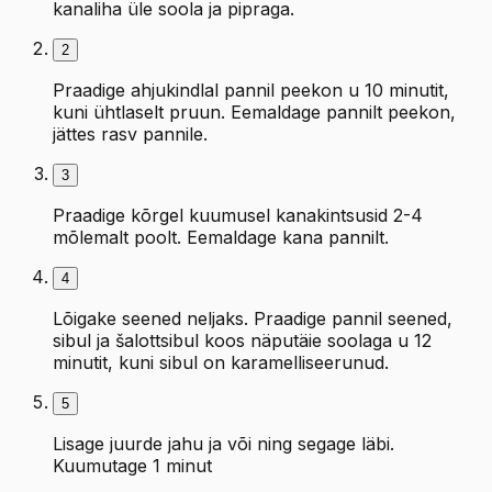
kanaliha üle soola ja pipraga.
2
Praadige ahjukindlal pannil peekon u 10 minutit,
kuni ühtlaselt pruun. Eemaldage pannilt peekon,
jättes rasv pannile.
3
Praadige kõrgel kuumusel kanakintsusid 2-4
mõlemalt poolt. Eemaldage kana pannilt.
4
Lõigake seened neljaks. Praadige pannil seened,
sibul ja šalottsibul koos näputäie soolaga u 12
minutit, kuni sibul on karamelliseerunud.
5
Lisage juurde jahu ja või ning segage läbi.
Kuumutage 1 minut