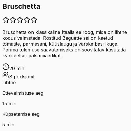
Bruschetta
Bruschetta on klassikaline Itaalia eelroog, mida on lihtne
kodus valmistada. Röstitud Baguette sai on kaetud
tomatite, parmesani, küüslaugu ja värske basiilikuga.
Parima tulemuse saavutamiseks on soovitatav kasutada
kvaliteetset palsamiäädikat.
20
min
8
portsjonit
Lihtne
Ettevalmistuse aeg
15
min
Küpsetamise aeg
5
min