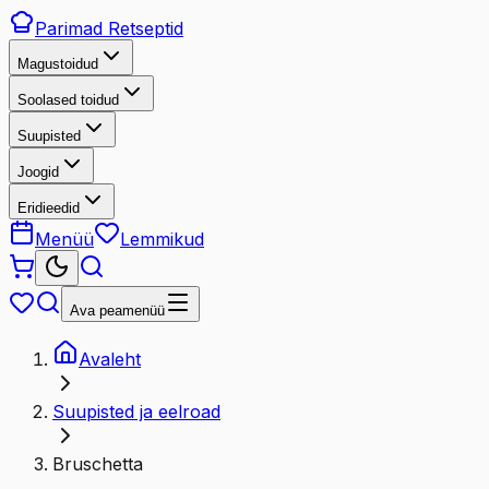
Parimad
Retseptid
Magustoidud
Soolased toidud
Suupisted
Joogid
Eridieedid
Menüü
Lemmikud
Ava peamenüü
Avaleht
Suupisted ja eelroad
Bruschetta