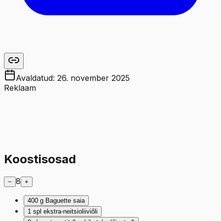
Avaldatud:
26. november 2025
Reklaam
Koostisosad
8
−
+
400
g
Baguette saia
1
spl
ekstra-neitsioliiviõli