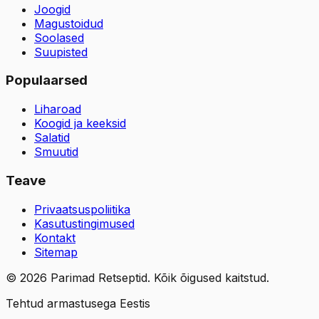
Joogid
Magustoidud
Soolased
Suupisted
Populaarsed
Liharoad
Koogid ja keeksid
Salatid
Smuutid
Teave
Privaatsuspoliitika
Kasutustingimused
Kontakt
Sitemap
©
2026
Parimad Retseptid. Kõik õigused kaitstud.
Tehtud armastusega Eestis