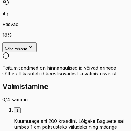
4
g
Rasvad
18
%
Näita rohkem
Toitumisandmed on hinnangulised ja võivad erineda
sõltuvalt kasutatud koostisosadest ja valmistusviisist.
Valmistamine
0
/
4
sammu
1
Kuumutage ahi 200 kraadini. Lõigake Baguette sai
umbes 1 cm paksusteks viiludeks ning määrige