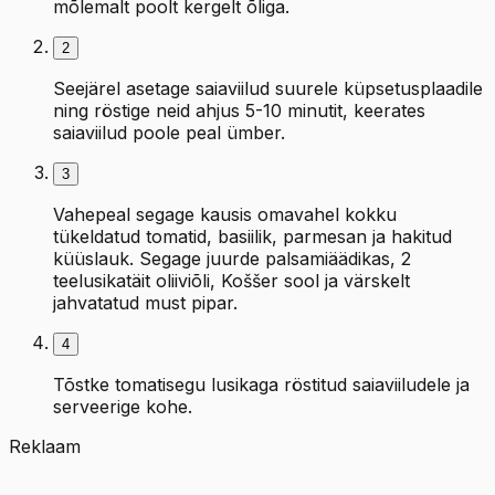
mõlemalt poolt kergelt õliga.
2
Seejärel asetage saiaviilud suurele küpsetusplaadile
ning röstige neid ahjus 5-10 minutit, keerates
saiaviilud poole peal ümber.
3
Vahepeal segage kausis omavahel kokku
tükeldatud tomatid, basiilik, parmesan ja hakitud
küüslauk. Segage juurde palsamiäädikas, 2
teelusikatäit oliiviõli, Koššer sool ja värskelt
jahvatatud must pipar.
4
Tõstke tomatisegu lusikaga röstitud saiaviiludele ja
serveerige kohe.
Reklaam