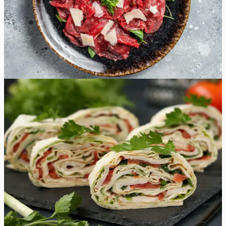
esmaklassiline restoran, mille avas 1931. aastal itaallane
Giuseppe Cipriani. Selles versioonis kasutatakse
majoneesi asemel palsamiäädika kastet ja see on imeliselt
kerge ja lihtsasti valmiv suvine roog.
45
min
2
tk
Lihtne
4.8
Hinnang:
(
5
)
Lavashirullid singiga
Lavashirullid singiga on ideaalseks suupisteks pidulauale.
Rullide valmistamine võtab väga vähe aega ja saate
korraga serveerida märkimisväärse hulga suupisteid.
Samuti võib neid maitse järgi kohandada lisades
lavashirulli sisse endale meelepäraseid lisandeid. Kui teile
ei meeldi petersell, võite selle asendada näiteks värske
tilliga.
15
min
12
tk