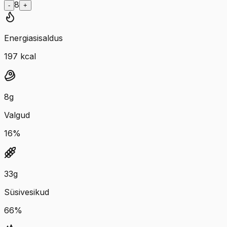
8
-
+
Energiasisaldus
197
kcal
8
g
Valgud
16
%
33
g
Süsivesikud
66
%