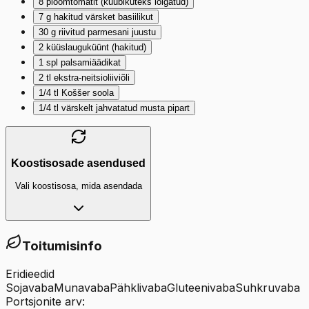
8
ploomtomatit (kuubikuteks lõigatud)
7
g
hakitud värsket basiilikut
30
g
riivitud parmesani juustu
2
küüslauguküünt (hakitud)
1
spl
palsamiäädikat
2
tl
ekstra-neitsioliiviõli
1/4
tl
Koššer soola
1/4
tl
värskelt jahvatatud musta pipart
Koostisosade asendused
Vali koostisosa, mida asendada
Toitumisinfo
Eridieedid
Sojavaba
Munavaba
Pähklivaba
Gluteenivaba
Suhkruvaba
Portsjonite arv: