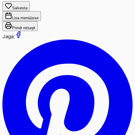
Salvesta
Lisa menüüsse
Prindi retsept
Jaga: