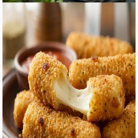
Keskmine
4.0
Hinnang:
(
2
)
mozzarella pulgad
Need kodused mozzarella pulgad on unistuste suupiste,
mis pakub täiuslikku kontrasti kuldpruuni krõbeda
väliskihi ja kuuma, veniva sisemuse vahel. Iga
hammustus vabastab ürdise aroomi, kus kohtuvad
aromaatne basiilik, pune ja küüslauk, moodustades
klassikalise maitsebuketi. Panko paneering annab
suupistetele erilise tekstuuri, mis püsib krõbedana
tunduvalt kauem kui tavaline riivsai. See roog on
ideaalne kaaslane igale peolauale või õhtusele
filmiõhtule, pakkudes tõelist gurmee-elamust mugavas
vormis. Serveerides neid soojalt koos vürtsika marinara
kastmega, loote maitsekombinatsiooni, mis on ühtaegu
lohutav ja sõltuvusttekitav. Juustu rikkalik ja mahe
maitse tasakaalustab suurepäraselt paneeringus olevaid
vürtse, muutes need pulgad populaarseks nii laste kui
täiskasvanute seas. Valmistamisprotsess on nauditav ja
rahuldust pakkuv, eriti kui näete esimest täiuslikku
juustuvenitust. Need sobivad suurepäraselt ka