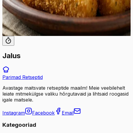
külmikusse varuks tegemiseks, et ootamatute külaliste
korral oleks alati võtta midagi erilist ja maitsvat.
88
min
15
tk
Jalus
Parimad
Retseptid
Avastage maitsvate retseptide maailm! Meie veebilehelt
leiate mitmekülgse valiku hõrgutavaid ja lihtsaid roogasid
igale maitsele.
Instagram
Facebook
Email
Kategooriad