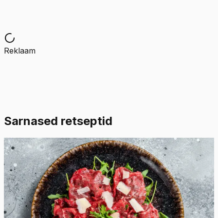
Reklaam
Sarnased retseptid
Keskmine
4.8
Hinnang:
(
6
)
Carpaccio
Carpaccio on itaaliapärane versioon tartarist. See on
valmistatud toorest veiselihast ja maitsestatud
sidrunimajoneesiga ning see on loodud Harry baaris
Veneetsias, mis vaatamata nimele on tegelikult