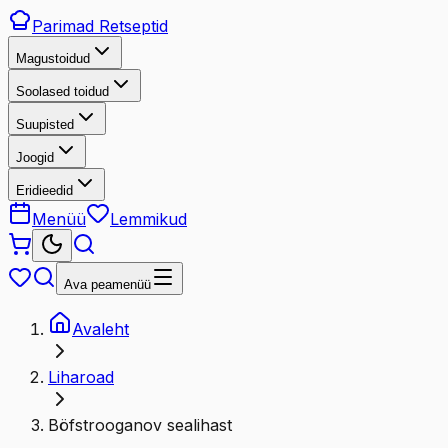
Parimad
Retseptid
Magustoidud
Soolased toidud
Suupisted
Joogid
Eridieedid
Menüü
Lemmikud
Ava peamenüü
Avaleht
Liharoad
Böfstrooganov sealihast