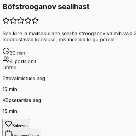
Böfstrooganov sealihast
See kiire ja maitseküllane sealiha strooganov valmib vaid 
moodustavad koosluse, mis meeldib kogu perele.
30
min
4
portsjonit
Lihtne
Ettevalmistuse aeg
15
min
Küpsetamise aeg
15
min
Salvesta
Lisa menüüsse