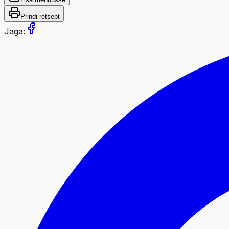
Prindi retsept
Jaga: