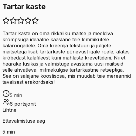
Tartar kaste
Tartar kaste on oma rikkaliku maitse ja meeldiva
krõmpsuga ideaalne kaaslane teie lemmikutele
kalaroogadele. Oma kreemja tekstuuri ja julgete
maitsetega lisab tartarkaste põnevust igale roale, alates
krõbedast kalafileest kuni mahlaste krevettideni. Nii et
haarake lusikas ja valmistuge avastama uusi maitseid
selle ahvatleva, mitmekülgse tartarkastme retseptiga.
See on salajane koostisosa, mis muudab teie mereannid
tavalisest erakordseks!
5
min
6
portsjonit
Lihtne
Ettevalmistuse aeg
5
min