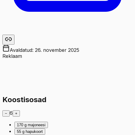
Avaldatud:
26. november 2025
Reklaam
Koostisosad
6
−
+
170
g
majoneesi
55
g
hapukoort