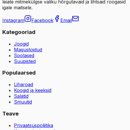
leiate mitmekülgse valiku hõrgutavaid ja lihtsaid roogasid
igale maitsele.
Instagram
Facebook
Email
Kategooriad
Joogid
Magustoidud
Soolased
Suupisted
Populaarsed
Liharoad
Koogid ja keeksid
Salatid
Smuutid
Teave
Privaatsuspoliitika