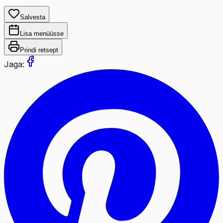
Salvesta
Lisa menüüsse
Prindi retsept
Jaga: