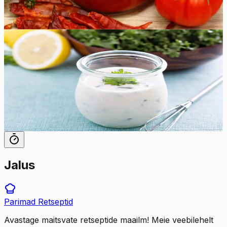
80
min
32
tk
Lihtne
4.8
Hinnang:
(
8
)
Ranch kaste
Täiuslikult vürtsikas ja kreemjas kodune Ranch kaste
maitseb paremini kui ükskõik milline poest ostetud kaste.
5
min
24
tk
Jalus
Parimad
Retseptid
Avastage maitsvate retseptide maailm! Meie veebilehelt