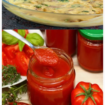
maitsvat keefirimarinaadi, mis annavad lihale erilise
maitse. Proovige järgi nii maitsev karri, chipotle kui ka
Kreeka stiilis keefirimarinaad.
10
min
0
Raske
4.9
Hinnang:
(
10
)
Ketšupi retsept
Olge valmis lisama kõikidele oma lemmikroogadele
värsket maitset selle omatehtud ketšupi retseptiga, mida
on lihtne valmistada ja millele on võimatu vastu panna.
Võimalused ketšupi kasutamiseks on lõputud, mistõttu
on hea, kui teil on alati pudel omatehtud ketšupit
käepärast. Unustage poest ostetud kraam ja proovige
seda maitsvat kodust ketšupit! Enamik tomatikastmeid
valmistatakse Roma- või ploomtomatitest, kuna nende
niiskusesisaldus on madalam ja maitse on tugev. Võite
eksperimenteerida käepäraste tomatitega, nii saab iga
partii uue maitsega!