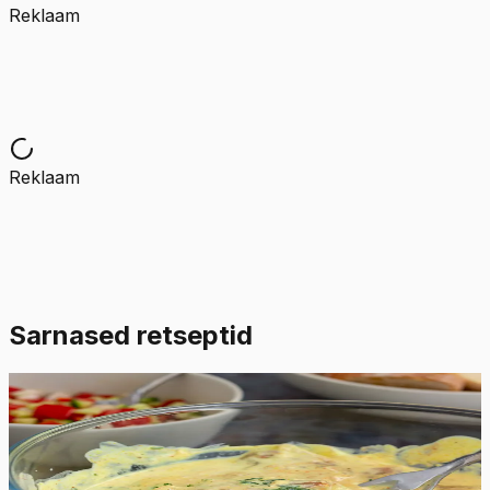
Reklaam
Reklaam
Sarnased retseptid
Lihtne
4.8
Hinnang:
(
9
)
Keefirimarinaad kolme moodi
Nüüd saate valmistada oma grill-lihale kolme erinevat