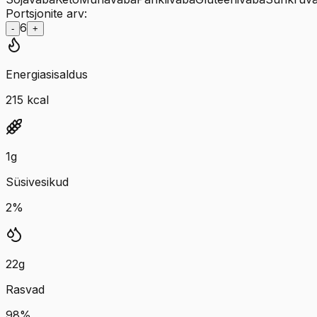
Portsjonite arv:
6
-
+
Energiasisaldus
215
kcal
1
g
Süsivesikud
2
%
22
g
Rasvad
98
%