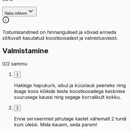
Näita rohkem
Toitumisandmed on hinnangulised ja võivad erineda
sõltuvalt kasutatud koostisosadest ja valmistusviisist.
Valmistamine
0
/
2
sammu
1
Hakkige hapukurk, sibul ja küüslauk peeneks ning
lisage koos kõikide teiste koostisosadega keskmise
suurusega kaussi ning segage korralikult kokku.
2
Enne serveerimist jahutage kastet vähemalt 2 tundi
kuni üleöö. Mida kauem, seda parem!