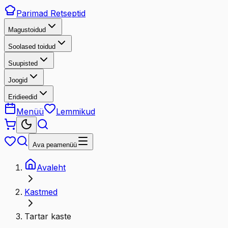
Parimad
Retseptid
Magustoidud
Soolased toidud
Suupisted
Joogid
Eridieedid
Menüü
Lemmikud
Ava peamenüü
Avaleht
Kastmed
Tartar kaste