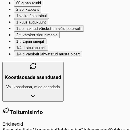
60
g
hapukurki
2
spl
kapparit
1
väike šalottsibul
1
küüslauguküünt
1
spl
hakitud värsket tilli võid peterselli
2
tl
värsket sidrunimahla
1
tl
Dijoni sinepit
1/4
tl
sibulapulbrit
1/4
tl
värskelt jahvatatud musta pipart
Koostisosade asendused
Vali koostisosa, mida asendada
Toitumisinfo
Eridieedid
Sojavaba
Keto
Munavaba
Pähklivaba
Gluteenivaba
Suhkruv