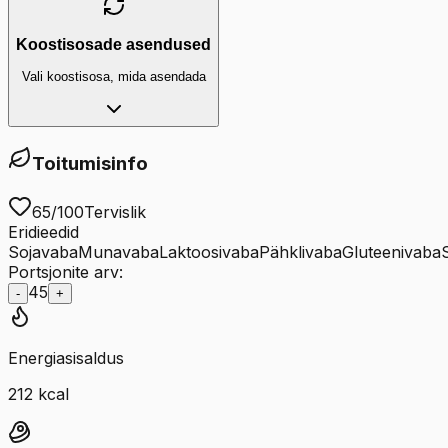
Koostisosade asendused
Vali koostisosa, mida asendada
Toitumisinfo
65
/100
Tervislik
Eridieedid
Sojavaba
Munavaba
Laktoosivaba
Pähklivaba
Gluteenivaba
Portsjonite arv:
45
-
+
Energiasisaldus
212
kcal