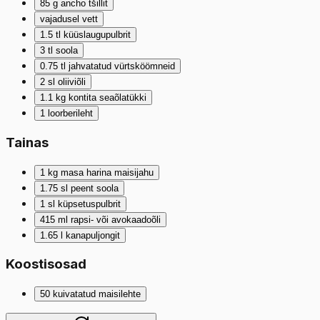
85
g
ancho tšillit
vajadusel
vett
1.5
tl
küüslaugupulbrit
3
tl
soola
0.75
tl
jahvatatud vürtsköömneid
2
sl
oliiviõli
1.1
kg
kontita seaõlatükki
1
loorberileht
Tainas
1
kg
masa harina maisijahu
1.75
sl
peent soola
1
sl
küpsetuspulbrit
415
ml
rapsi- või avokaadoõli
1.65
l
kanapuljongit
Koostisosad
50
kuivatatud maisilehte