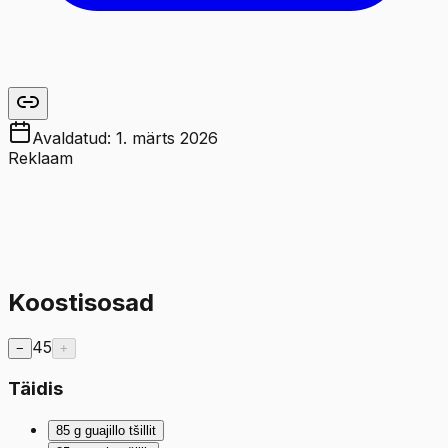
Avaldatud:
1. märts 2026
Reklaam
Koostisosad
45
−
+
Täidis
85
g
guajillo tšillit