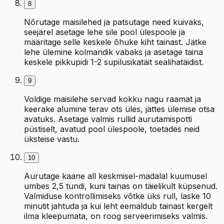
8
Nõrutage maisilehed ja patsutage need kuivaks,
seejärel asetage lehe sile pool ülespoole ja
määritage selle keskele õhuke kiht tainast. Jätke
lehe ülemine kolmandik vabaks ja asetage taina
keskele pikkupidi 1-2 supilusikatäit sealihatäidist.
9
Voldige maisilehe servad kokku nagu raamat ja
keerake alumine terav ots üles, jättes ülemise otsa
avatuks. Asetage valmis rullid aurutamispotti
püstiselt, avatud pool ülespoole, toetades neid
üksteise vastu.
10
Aurutage kaane all keskmisel-madalal kuumusel
umbes 2,5 tundi, kuni tainas on täielikult küpsenud.
Valmiduse kontrollimiseks võtke üks rull, laske 10
minutit jahtuda ja kui leht eemaldub tainast kergelt
ilma kleepumata, on roog serveerimiseks valmis.