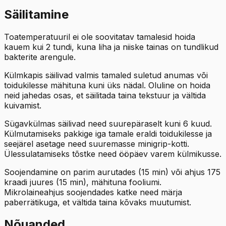
Säilitamine
Toatemperatuuril ei ole soovitatav tamalesid hoida
kauem kui 2 tundi, kuna liha ja niiske tainas on tundlikud
bakterite arengule.
Külmkapis säilivad valmis tamaled suletud anumas või
toidukilesse mähituna kuni üks nädal. Oluline on hoida
neid jahedas osas, et säilitada taina tekstuur ja vältida
kuivamist.
Sügavkülmas säilivad need suurepäraselt kuni 6 kuud.
Külmutamiseks pakkige iga tamale eraldi toidukilesse ja
seejärel asetage need suuremasse minigrip-kotti.
Ülessulatamiseks tõstke need ööpäev varem külmikusse.
Soojendamine on parim aurutades (15 min) või ahjus 175
kraadi juures (15 min), mähituna fooliumi.
Mikrolaineahjus soojendades katke need märja
paberrätikuga, et vältida taina kõvaks muutumist.
Nõuanded