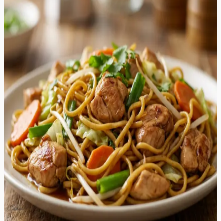
Kana Chow Mein
Kana Chow Mein on Hiina köögi klassika, mis pakub
sügavaid umami maitseid, krõmpsuvaid köögivilju ja
täiuslikult praetud nuudleid. See retsept on loodud
pakkuma autentset "takeout" kogemust otse teie
koduköögis, kuid märksa tervislikumal ja värskemal
moel. Roog on eriline tänu oma tasakaalustatud
kastmele, mis ühendab austrikastme soolaka sügavuse,
sojakastme umami, seesamiõli pähklise aroomi ja suhkru
õrna magususe. Valmistamine toimub ühel pannil või
vokkpannil, mis teeb sellest ideaalse lahenduse kiireks ja
maitsvaks õhtusöögiks. Krõmpsuv kapsas, magus
porgand ja küüslaugu aromaatne lõhn täiendavad
ideaalselt mahlaseid kanaribasid ja kergelt krõbedaks
praetud chow mein nuudleid. See roog sobib
suurepäraselt argiõhtuteks, pakkudes kiirelt valmivat ja
rahuldustpakkuvat sööki kogu perele. Serveerige seda
kuumalt otse vokkpannilt ja nautige iga suutäit, mis on
täis tekstuure ja maitseid.
35
min