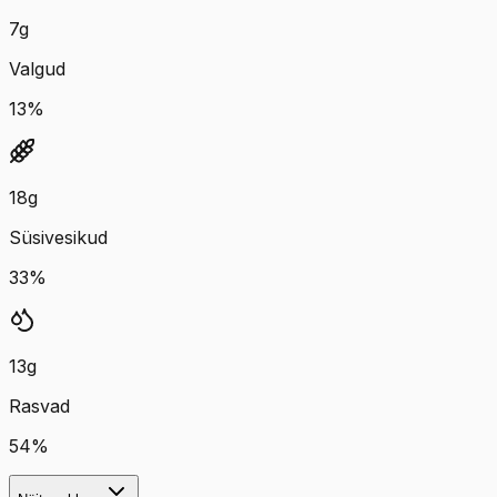
7
g
Valgud
13
%
18
g
Süsivesikud
33
%
13
g
Rasvad
54
%