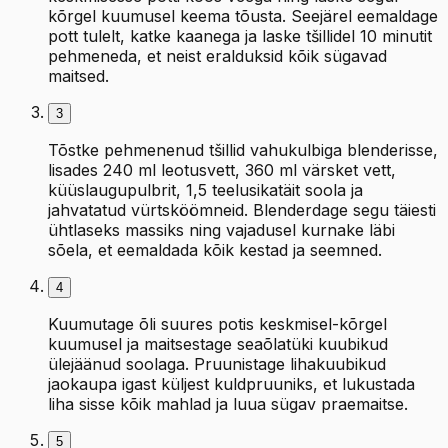
kõrgel kuumusel keema tõusta. Seejärel eemaldage
pott tulelt, katke kaanega ja laske tšillidel 10 minutit
pehmeneda, et neist eralduksid kõik sügavad
maitsed.
3
Tõstke pehmenenud tšillid vahukulbiga blenderisse,
lisades 240 ml leotusvett, 360 ml värsket vett,
küüslaugupulbrit, 1,5 teelusikatäit soola ja
jahvatatud vürtsköömneid. Blenderdage segu täiesti
ühtlaseks massiks ning vajadusel kurnake läbi
sõela, et eemaldada kõik kestad ja seemned.
4
Kuumutage õli suures potis keskmisel-kõrgel
kuumusel ja maitsestage seaõlatüki kuubikud
ülejäänud soolaga. Pruunistage lihakuubikud
jaokaupa igast küljest kuldpruuniks, et lukustada
liha sisse kõik mahlad ja luua sügav praemaitse.
5