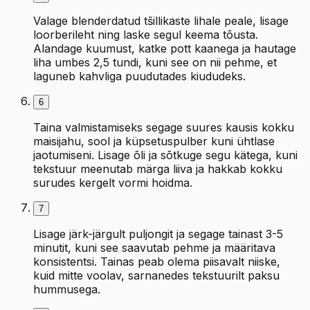
Valage blenderdatud tšillikaste lihale peale, lisage
loorberileht ning laske segul keema tõusta.
Alandage kuumust, katke pott kaanega ja hautage
liha umbes 2,5 tundi, kuni see on nii pehme, et
laguneb kahvliga puudutades kiududeks.
6
Taina valmistamiseks segage suures kausis kokku
maisijahu, sool ja küpsetuspulber kuni ühtlase
jaotumiseni. Lisage õli ja sõtkuge segu kätega, kuni
tekstuur meenutab märga liiva ja hakkab kokku
surudes kergelt vormi hoidma.
7
Lisage järk-järgult puljongit ja segage tainast 3-5
minutit, kuni see saavutab pehme ja määritava
konsistentsi. Tainas peab olema piisavalt niiske,
kuid mitte voolav, sarnanedes tekstuurilt paksu
hummusega.