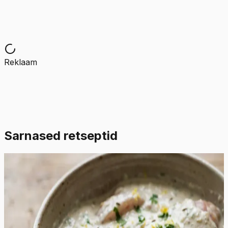
Reklaam
Sarnased retseptid
Lihtne
4.5
Hinnang:
(
2
)
Šašlõkimarinaad jogurtiga
See erakordselt rammus ja siidine marinaad muudab
kanafilee või kintsuliha uskumatult pehmeks ja
mahlaseks. Jogurtis sisalduvad piimahapped lõhustavad