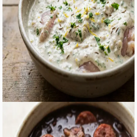
õrnalt lihakiude, tagades tulemuse, mis sulab suus ega
muutu grillimisel kuivaks. Värske sidrunimahl ja riivitud
sidrunikoor lisavad vajalikku hapukust ja eredat
tsitruselist nooti, mis tasakaalustab jogurti täidlust.
Värskelt hakitud petersell ja vürtsköömen loovad sügava
ja aromaatse maitsebuketi, mis täidab õue isuäratava
lõhnaga juba esimestest minutitest grillil. See marinaad
on ideaalne valik soojadeks suveõhtuteks, pakkudes
kergemat ja tervislikumat alternatiivi traditsioonilistele
äädikapõhistele marinaadidele. Valmis šašlõkk on pealt
kaunilt kuldpruun ja seest voolavalt mahlane, sobides
suurepäraselt nautimiseks koos värskete salatite või
grillitud köögiviljadega igal aiapeol.
30
min
4
tk
Keskmine
5.0
Hinnang:
(
3
)
Brasiilia lihapada ehk feijoada
See tummine ja sügavate maitsetega lihapada on tõeline