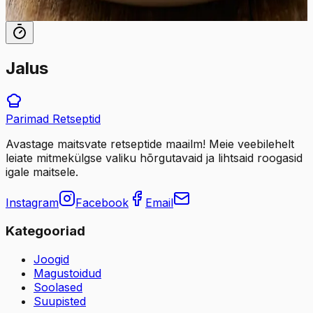
8
tk
Jalus
Parimad
Retseptid
Avastage maitsvate retseptide maailm! Meie veebilehelt
leiate mitmekülgse valiku hõrgutavaid ja lihtsaid roogasid
igale maitsele.
Instagram
Facebook
Email
Kategooriad
Joogid
Magustoidud
Soolased
Suupisted