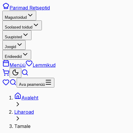
Parimad
Retseptid
Magustoidud
Soolased toidud
Suupisted
Joogid
Eridieedid
Menüü
Lemmikud
Ava peamenüü
Avaleht
Liharoad
Tamale