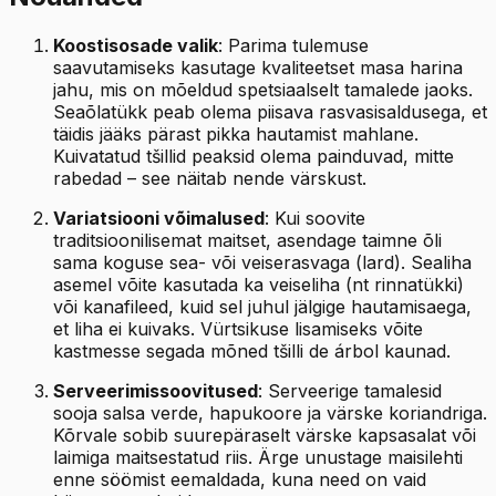
Koostisosade valik
: Parima tulemuse
saavutamiseks kasutage kvaliteetset masa harina
jahu, mis on mõeldud spetsiaalselt tamalede jaoks.
Seaõlatükk peab olema piisava rasvasisaldusega, et
täidis jääks pärast pikka hautamist mahlane.
Kuivatatud tšillid peaksid olema painduvad, mitte
rabedad – see näitab nende värskust.
Variatsiooni võimalused
: Kui soovite
traditsioonilisemat maitset, asendage taimne õli
sama koguse sea- või veiserasvaga (lard). Sealiha
asemel võite kasutada ka veiseliha (nt rinnatükki)
või kanafileed, kuid sel juhul jälgige hautamisaega,
et liha ei kuivaks. Vürtsikuse lisamiseks võite
kastmesse segada mõned tšilli de árbol kaunad.
Serveerimissoovitused
: Serveerige tamalesid
sooja salsa verde, hapukoore ja värske koriandriga.
Kõrvale sobib suurepäraselt värske kapsasalat või
laimiga maitsestatud riis. Ärge unustage maisilehti
enne söömist eemaldada, kuna need on vaid