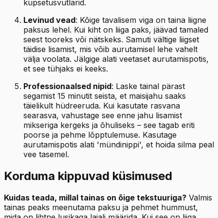
küpsetusvutlarid.
Levinud vead
: Kõige tavalisem viga on taina liigne
paksus lehel. Kui kiht on liiga paks, jäävad tamaled
seest tooreks või nätskeks. Samuti vältige liigset
täidise lisamist, mis võib aurutamisel lehe vahelt
välja voolata. Jälgige alati veetaset aurutamispotis,
et see tühjaks ei keeks.
Professionaalsed nipid
: Laske tainal pärast
segamist 15 minutit seista, et maisijahu saaks
täielikult hüdreeruda. Kui kasutate rasvana
searasva, vahustage see enne jahu lisamist
mikseriga kergeks ja õhuliseks – see tagab eriti
poorse ja pehme lõpptulemuse. Kasutage
aurutamispotis alati 'mündinippi', et hoida silma peal
vee tasemel.
Korduma kippuvad küsimused
Kuidas teada, millal tainas on õige tekstuuriga?
Valmis
tainas peaks meenutama paksu ja pehmet hummust,
mida on lihtne lusikaga laiali määrida. Kui see on liiga