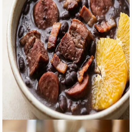
mugavustoit, mis pakub rikkaliku ja rahuldustpakkuva
maitseelamuse igale lihasõbrale. Roa süda on aeglaselt
hautatud mustad oad, mis imevad endasse suitsuse
peekoni, vürtsika vorsti ja pehme sealiha mahlad,
tekitades sametise ja paksu kastme. Iga suutäis on täis
erinevaid tekstuure – alates muredaks keenud seapraest
kuni krõmpsuvate peekonitükkideni. Suitsused alatoonid
segunevad küüslaugu ja sibula magususega, luues
umami-rikka terviku, mis soojendab hinge ka kõige
külmemal talveõhtul. Serveerimisel lisatavad värsked
apelsiniviilud toovad esile vajaliku happesuse ja
tsitruselise värskuse, mis tasakaalustab ideaalselt liha
rammusust. See on suurepärane valik suuremateks
koosviibimisteks, kus soovitakse pakkuda midagi toitvat,
erilist ja meeldejäävat. Roa aroom, mis täidab köögi pika
hautamisprotsessi vältel, kutsub külalised juba varakult
lauda ootama.
160
min
8
tk
Lihtne
4.8
Hinnang:
(
5
)