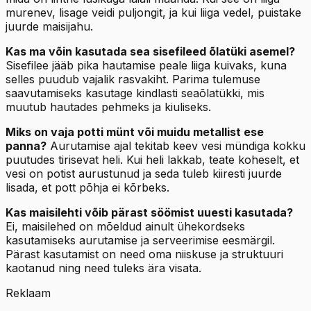
murenev, lisage veidi puljongit, ja kui liiga vedel, puistake
juurde maisijahu.
Kas ma võin kasutada sea sisefileed õlatüki asemel?
Sisefilee jääb pika hautamise peale liiga kuivaks, kuna
selles puudub vajalik rasvakiht. Parima tulemuse
saavutamiseks kasutage kindlasti seaõlatükki, mis
muutub hautades pehmeks ja kiuliseks.
Miks on vaja potti münt või muidu metallist ese
panna?
Aurutamise ajal tekitab keev vesi mündiga kokku
puutudes tirisevat heli. Kui heli lakkab, teate koheselt, et
vesi on potist aurustunud ja seda tuleb kiiresti juurde
lisada, et pott põhja ei kõrbeks.
Kas maisilehti võib pärast söömist uuesti kasutada?
Ei, maisilehed on mõeldud ainult ühekordseks
kasutamiseks aurutamise ja serveerimise eesmärgil.
Pärast kasutamist on need oma niiskuse ja struktuuri
kaotanud ning need tuleks ära visata.
Reklaam