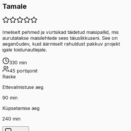
Tamale
Imeliselt pehmed ja vürtsikad täidetud maisipallid, mis
aurutatakse maisilehtede sees täiuslikkuseni. See on
aeganõudev, kuid äärmiselt rahuldust pakkuv projekt
igale toidunautlejale.
330
min
45
portsjonit
Raske
Ettevalmistuse aeg
90
min
Küpsetamise aeg
240
min