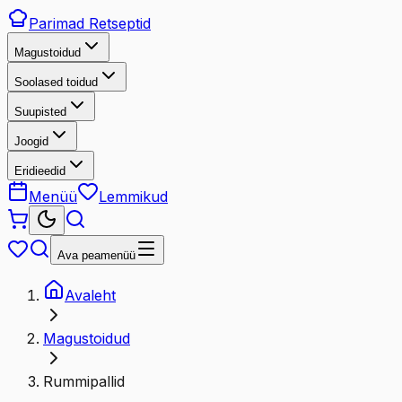
Parimad
Retseptid
Magustoidud
Soolased toidud
Suupisted
Joogid
Eridieedid
Menüü
Lemmikud
Ava peamenüü
Avaleht
Magustoidud
Rummipallid