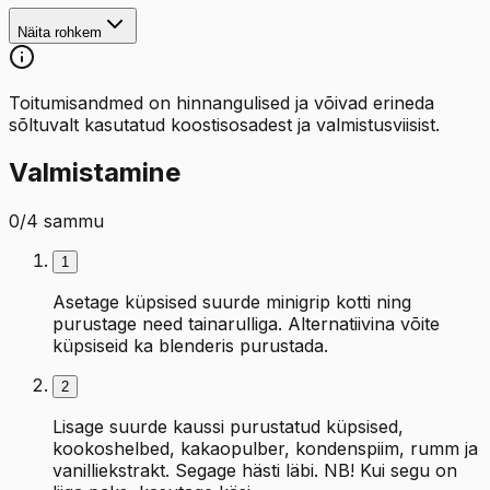
Näita rohkem
Toitumisandmed on hinnangulised ja võivad erineda
sõltuvalt kasutatud koostisosadest ja valmistusviisist.
Valmistamine
0
/
4
sammu
1
Asetage küpsised suurde minigrip kotti ning
purustage need tainarulliga. Alternatiivina võite
küpsiseid ka blenderis purustada.
2
Lisage suurde kaussi purustatud küpsised,
kookoshelbed, kakaopulber, kondenspiim, rumm ja
vanilliekstrakt. Segage hästi läbi. NB! Kui segu on