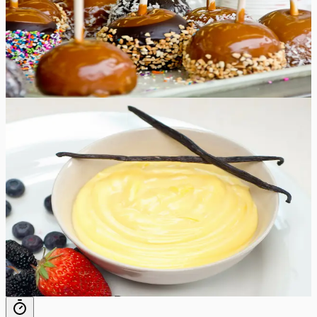
õuntega – krõmpsuv ja mahlane maius, mis on kaetud
rikkaliku karamellikihiga, sobides ideaalselt hooajaliseks
maiustuseks ja südamliuks kingituseks!
30
min
10
tk
Lihtne
4.3
Hinnang:
(
6
)
Keedukreem ehk Creme Patissiere
See maitsev ning siidiselt pehme keedukreem ehk Crème
Pâtissière on super lihtne. Valmistatud munakollastest,
piimast, võist ja vaniljest, on see just parajalt magus.
Seda kreemi võib süüa lusikaga koos värskete
puuviljadega või kasutada teiste magustoitude, näiteks
tuuletaskute, ekleeride ja isegi kookide valmistamiseks!
25
min
6
tk