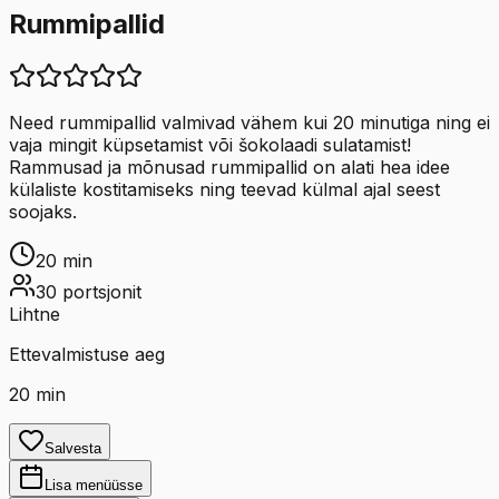
Rummipallid
Need rummipallid valmivad vähem kui 20 minutiga ning ei
vaja mingit küpsetamist või šokolaadi sulatamist!
Rammusad ja mõnusad rummipallid on alati hea idee
külaliste kostitamiseks ning teevad külmal ajal seest
soojaks.
20
min
30
portsjonit
Lihtne
Ettevalmistuse aeg
20
min
Salvesta
Lisa menüüsse