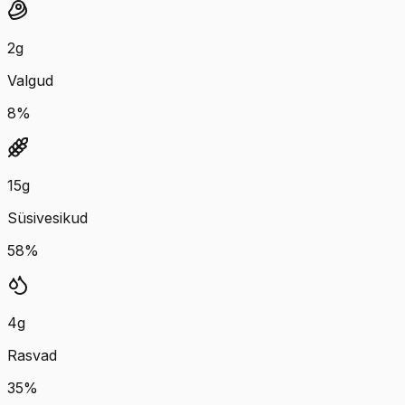
2
g
Valgud
8
%
15
g
Süsivesikud
58
%
4
g
Rasvad
35
%