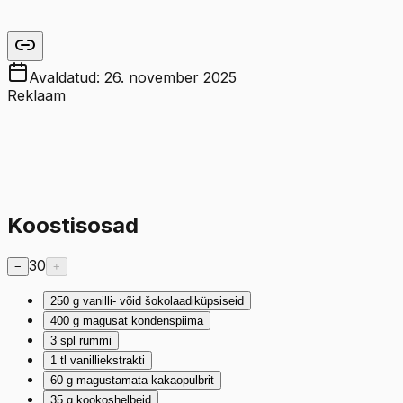
Avaldatud:
26. november 2025
Reklaam
Koostisosad
30
−
+
250
g
vanilli- võid šokolaadiküpsiseid
400
g
magusat kondenspiima
3
spl
rummi
1
tl
vanilliekstrakti
60
g
magustamata kakaopulbrit
35
g
kookoshelbeid