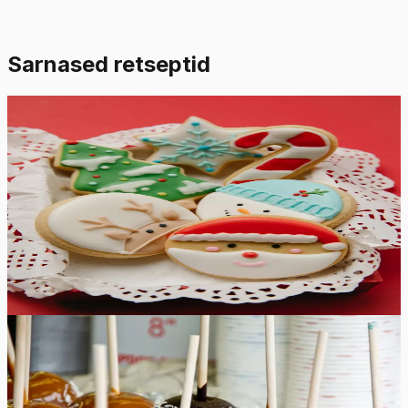
Sarnased retseptid
Lihtne
4.8
Hinnang:
(
6
)
Suhkruküpsiste glasuur
See suhkruküpsiste glasuur kuivab kõvaks ja läikivaks,
jättes värvid erksaks. Valmistage nii palju erinevaid
värvilisi glasuure kui soovite, et oma pühadeküpsised
veelgi erilisemaks ja lõbusamaks muuta.
10
min
12
tk
Lihtne
4.8
Hinnang:
(
5
)
Karamelliseeritud õunad
Naudi sügismaitseid meie gurmee karamelliseeritud