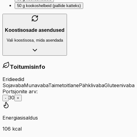
50
g
kookoshelbeid (pallide katteks)
Koostisosade asendused
Vali koostisosa, mida asendada
Toitumisinfo
Eridieedid
Sojavaba
Munavaba
Taimetoitlane
Pähklivaba
Gluteenivaba
Portsjonite arv:
30
-
+
Energiasisaldus
106
kcal