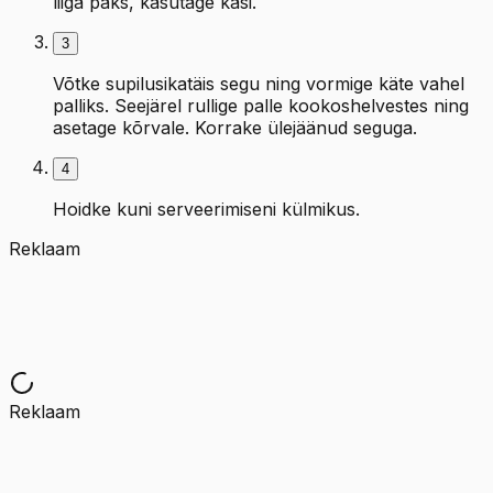
liiga paks, kasutage käsi.
3
Võtke supilusikatäis segu ning vormige käte vahel
palliks. Seejärel rullige palle kookoshelvestes ning
asetage kõrvale. Korrake ülejäänud seguga.
4
Hoidke kuni serveerimiseni külmikus.
Reklaam
Reklaam