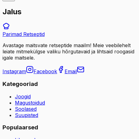
Jalus
Parimad
Retseptid
Avastage maitsvate retseptide maailm! Meie veebilehelt
leiate mitmekülgse valiku hõrgutavaid ja lihtsaid roogasid
igale maitsele.
Instagram
Facebook
Email
Kategooriad
Joogid
Magustoidud
Soolased
Suupisted
Populaarsed