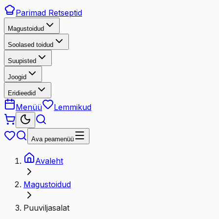
Parimad
Retseptid
Magustoidud
Soolased toidud
Suupisted
Joogid
Eridieedid
Menüü
Lemmikud
Ava peamenüü
Avaleht
Magustoidud
Puuviljasalat