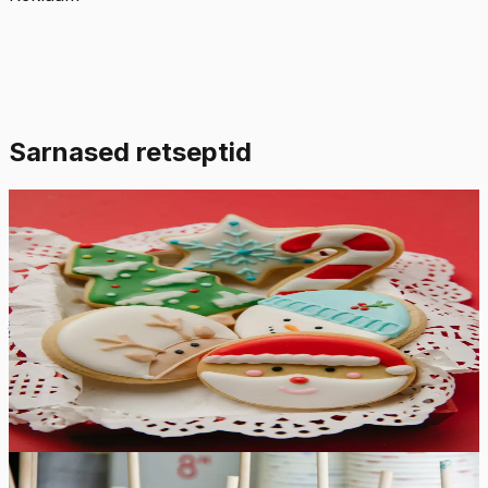
Sarnased retseptid
Lihtne
4.8
Hinnang:
(
6
)
Suhkruküpsiste glasuur
See suhkruküpsiste glasuur kuivab kõvaks ja läikivaks,
jättes värvid erksaks. Valmistage nii palju erinevaid
värvilisi glasuure kui soovite, et oma pühadeküpsised
veelgi erilisemaks ja lõbusamaks muuta.
10
min
12
tk
Lihtne
4.8
Hinnang:
(
5
)