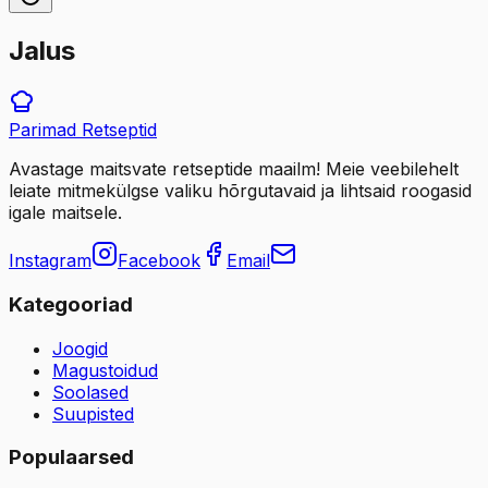
Jalus
Parimad
Retseptid
Avastage maitsvate retseptide maailm! Meie veebilehelt
leiate mitmekülgse valiku hõrgutavaid ja lihtsaid roogasid
igale maitsele.
Instagram
Facebook
Email
Kategooriad
Joogid
Magustoidud
Soolased
Suupisted
Populaarsed