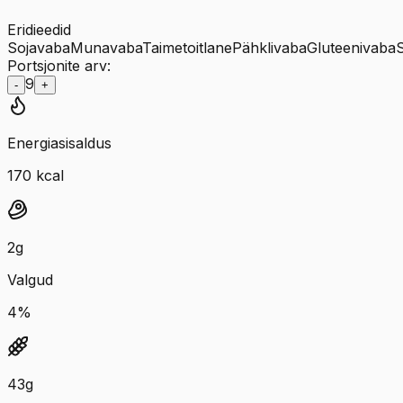
Eridieedid
Sojavaba
Munavaba
Taimetoitlane
Pähklivaba
Gluteenivaba
Portsjonite arv:
9
-
+
Energiasisaldus
170
kcal
2
g
Valgud
4
%
43
g