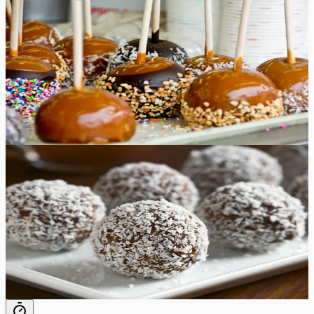
Karamelliseeritud õunad
Naudi sügismaitseid meie gurmee karamelliseeritud
õuntega – krõmpsuv ja mahlane maius, mis on kaetud
rikkaliku karamellikihiga, sobides ideaalselt hooajaliseks
maiustuseks ja südamliuks kingituseks!
30
min
10
tk
Lihtne
4.8
Hinnang:
(
4
)
Rummipallid
Tuntud rummipallid koosnevad vaid neljast lihtsast
koostisosast ja neid on äärmiselt lihtne valmistada. Neid
ei pea küpsetama ning säilivad külmikus kuni nädala.
20
min
30
tk