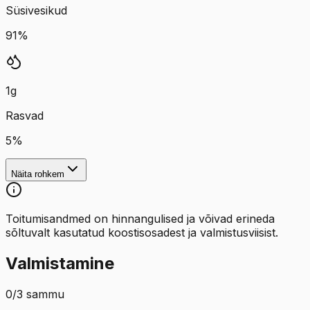
Süsivesikud
91
%
1
g
Rasvad
5
%
Näita rohkem
Toitumisandmed on hinnangulised ja võivad erineda
sõltuvalt kasutatud koostisosadest ja valmistusviisist.
Valmistamine
0
/
3
sammu