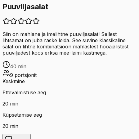
Puuviljasalat
Siin on mahlane ja imelihtne puuviljasalat! Sellest
lihtsamat on juba raske leida. See suvine klassikaline
salat on lihtne kombinatsioon mahlastest hooajalistest
puuviljadest koos erksa mee-laimi kastmega.
40
min
9
portsjonit
Keskmine
Ettevalmistuse aeg
20
min
Küpsetamise aeg
20
min