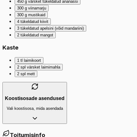
450
g
värsket tükeldatud ananassi
300
g
viinamarju
300
g
mustikaid
4
tükeldatud kiivit
3
tükeldatud apelsini (võid mandariini)
2
tükeldatud mangot
Kaste
1
tl
laimikoort
2
spl
värsket laimimahla
2
spl
mett
Koostisosade asendused
Vali koostisosa, mida asendada
Toitumisinfo