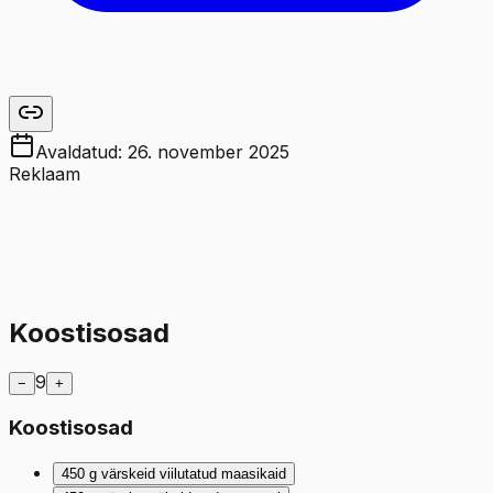
Avaldatud:
26. november 2025
Reklaam
Koostisosad
9
−
+
Koostisosad
450
g
värskeid viilutatud maasikaid