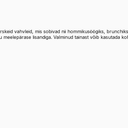
da värskeid vahvleid, mis sobivad nii hommikusöögiks, brunchi
u meelepärase lisandiga. Valminud tainast võib kasutada koh