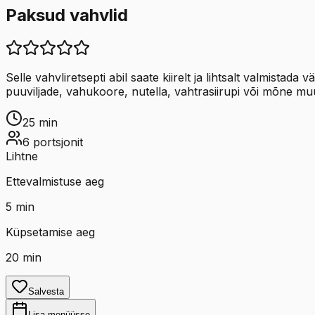
Paksud vahvlid
Selle vahvliretsepti abil saate kiirelt ja lihtsalt valmista
puuviljade, vahukoore, nutella, vahtrasiirupi või mõne mu
25
min
6
portsjonit
Lihtne
Ettevalmistuse aeg
5
min
Küpsetamise aeg
20
min
Salvesta
Lisa menüüsse