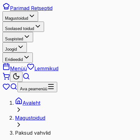
Parimad
Retseptid
Magustoidud
Soolased toidud
Suupisted
Joogid
Eridieedid
Menüü
Lemmikud
Ava peamenüü
Avaleht
Magustoidud
Paksud vahvlid