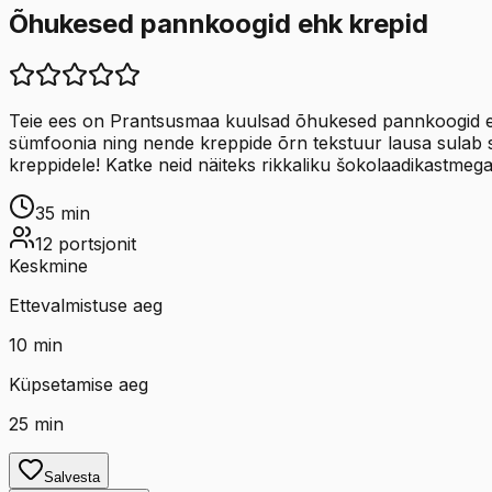
Õhukesed pannkoogid ehk krepid
Teie ees on Prantsusmaa kuulsad õhukesed pannkoogid ehk
sümfoonia ning nende kreppide õrn tekstuur lausa sulab s
kreppidele! Katke neid näiteks rikkaliku šokolaadikastmega
35
min
12
portsjonit
Keskmine
Ettevalmistuse aeg
10
min
Küpsetamise aeg
25
min
Salvesta