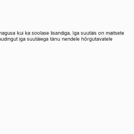
usa kui ka soolase lisandiga. Iga suutäis on maitsete
audingut iga suutäiega tänu nendele hõrgutavatele