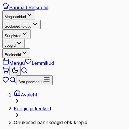
Parimad
Retseptid
Magustoidud
Soolased toidud
Suupisted
Joogid
Eridieedid
Menüü
Lemmikud
Ava peamenüü
Avaleht
Koogid ja keeksid
Õhukesed pannkoogid ehk krepid