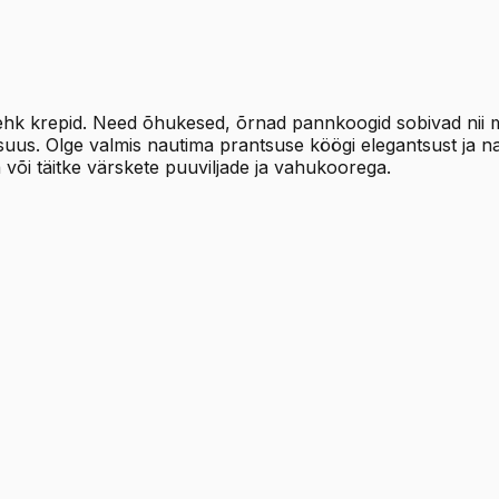
 krepid. Need õhukesed, õrnad pannkoogid sobivad nii mag
uus. Olge valmis nautima prantsuse köögi elegantsust ja n
 või täitke värskete puuviljade ja vahukoorega.