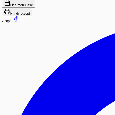
Lisa menüüsse
Prindi retsept
Jaga: