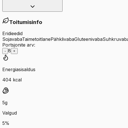
Toitumisinfo
Eridieedid
Sojavaba
Taimetoitlane
Pähklivaba
Gluteenivaba
Suhkruvab
Portsjonite arv:
8
-
+
Energiasisaldus
404
kcal
5
g
Valgud
5
%