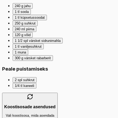
240
g
jahu
1
tl
soola
1
tl
küpsetussoodat
250
g
suhkrut
240
ml
piima
120
g
võid
1 1/2
spl
värsket sidrunimahla
1
tl
vaniljesuhkrut
1
muna
300
g
värsket rabarberit
Peale puistamiseks
2
spl
suhkrut
1/4
tl
kaneeli
Koostisosade asendused
Vali koostisosa, mida asendada