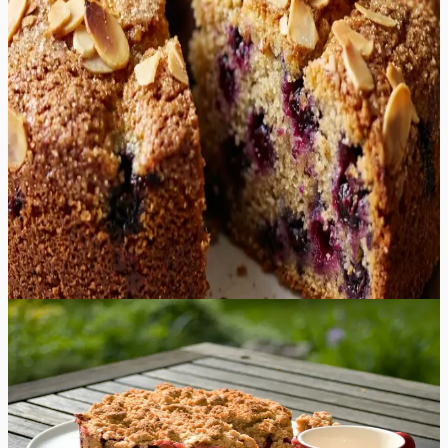
muutuvad küpsedes pehmeks ja mahlaseks, värvides
ümbritseva taina kaunilt lillakaks. Koogi krooniks on
krõbe kiht mandlilaastudest ja jämedast Demerara
suhkrust, mis lisab igale suutäiele meeldivat pähklisust ja
tekstuuri. See küpsetis täidab köögi lummava aroomiga,
kus segunevad soe või, magus vanill ja värskete marjade
puuviljasus. Kook sobib suurepäraselt serveerimiseks nii
soojalt kui ka jahedalt, olles ideaalne kaaslane
pärastlõunase tee või kohvi kõrvale. Selle lihtsus ja
samas elegantne välimus teevad sellest kindla lemmiku
igal pidulaual või hubasel pereõhtul.
65
min
10
tk
Raske
5.0
Hinnang:
(
3
)
Rabarberikook purukattega
Üks vaieldamatult parimaid ja litsamaid retsepte on see
klassikaline rabarberikook, mis on seest mõnusalt
pehme ja kaetud krõbeda purukattega. Suvel võite