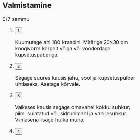
Valmistamine
0
/
7
sammu
1
Kuumutage ahi 180 kraadini. Määrige 20×30 cm
koogivorm kergelt võiga või vooderdage
küpsetuspaberiga.
2
Segage suures kausis jahu, sool ja küpsetuspulber
ühtlaseks. Asetage kõrvale.
3
Väikeses kausis segage omavahel kokku suhkur,
piim, sulatatud või, sidrunimahl ja vaniljesuhkur.
Viimasena lisage hulka muna.
4