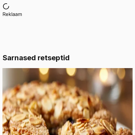
Reklaam
Sarnased retseptid
Lihtne
4.5
Hinnang:
(
2
)
mustsõstrakook
See imeline mustsõstrakook on tõeline suve lõpu ja
sügise alguse sümbol, pakkudes täiuslikku tasakaalu
magusa vanillise biskviidi ja hapukate marjasahvatuste
vahel. Koogi tekstuur on tänu hapukoore lisamisele
erakordselt pehme, niiske ja õhuline, meenutades
parimaid koduseid küpsetisi. Mustad sõstrad, mis on
tuntud oma sügava ja intensiivse maitse poolest,