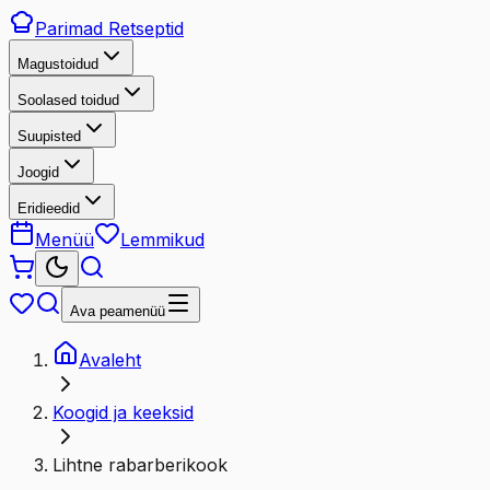
Parimad
Retseptid
Magustoidud
Soolased toidud
Suupisted
Joogid
Eridieedid
Menüü
Lemmikud
Ava peamenüü
Avaleht
Koogid ja keeksid
Lihtne rabarberikook