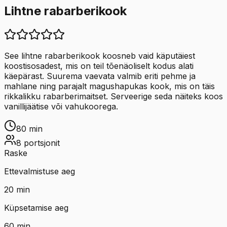
Lihtne rabarberikook
See lihtne rabarberikook koosneb vaid käputäiest
koostisosadest, mis on teil tõenäoliselt kodus alati
käepärast. Suurema vaevata valmib eriti pehme ja
mahlane ning parajalt magushapukas kook, mis on täis
rikkalikku rabarberimaitset. Serveerige seda näiteks koos
vanillijäätise või vahukoorega.
80
min
8
portsjonit
Raske
Ettevalmistuse aeg
20
min
Küpsetamise aeg
60
min