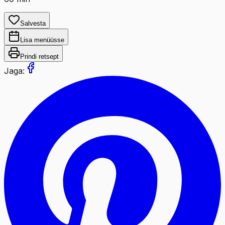
Salvesta
Lisa menüüsse
Prindi retsept
Jaga: