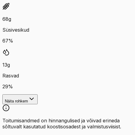
68
g
Süsivesikud
67
%
13
g
Rasvad
29
%
Näita rohkem
Toitumisandmed on hinnangulised ja võivad erineda
sõltuvalt kasutatud koostisosadest ja valmistusviisist.