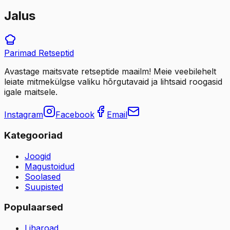
Jalus
Parimad
Retseptid
Avastage maitsvate retseptide maailm! Meie veebilehelt
leiate mitmekülgse valiku hõrgutavaid ja lihtsaid roogasid
igale maitsele.
Instagram
Facebook
Email
Kategooriad
Joogid
Magustoidud
Soolased
Suupisted
Populaarsed
Liharoad