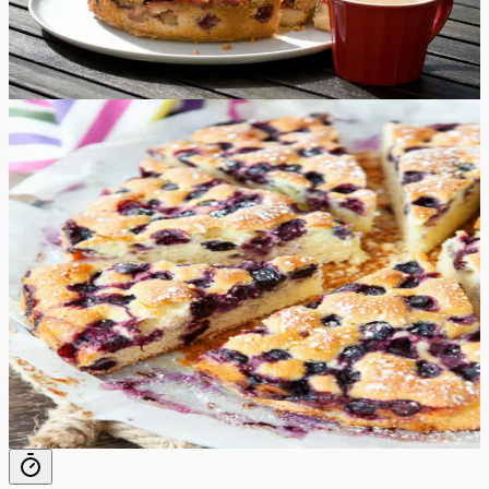
vabalt kasutada rabarberi asemel marju ja sügisel õunu.
75
min
12
tk
Keskmine
5.0
Hinnang:
(
3
)
Lihtne mustikakook
Teie ees on lihtne mustikakook, mis on täis värskeid
marju ja mis valmib kiiresti. See on retsept, mida soovite
teha ikka ja jälle. See mahlane magushapukas
mustikakoogi retsept sobib ideaalselt igaks sündmuseks,
olgu siis tegemist peo korraldamisega või lihtsalt
perekeskse magustoidu nautimisega. Miks siis oodata?
Pange oma küpsetusvahendid valmis ja alustage selle
suussulava koogi valmistamist juba täna!
60
min
6
tk