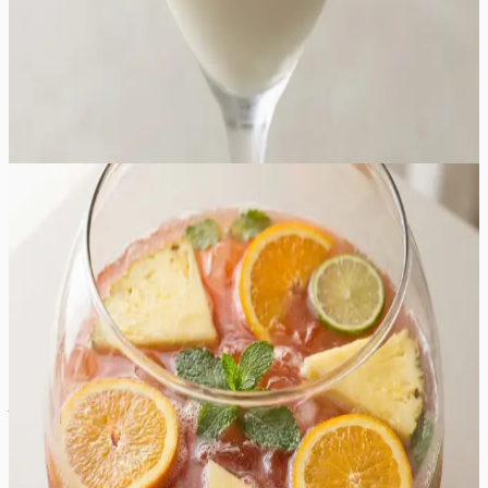
šokolaadi laastud. Iga lonks pakub harmoonilist
kombinatsiooni jahedusest, koorese pehmusest ja
šokolaadi luksuslikust maitsest, muutes selle kokteili
unustamatuks osaks igast peolauast.
35
min
4
tk
Lihtne
4.6
Hinnang:
(
5
)
Bool alkoholiga
See värskendav bool alkoholiga on täiuslik peojook, mis
ühendab endas troopilised puuviljamahlad, särtsaka
tsitruse ja kvaliteetse viina. Joogi süda peitub punase
puuviljapunši, ananassimahla ja apelsinimahla
harmoonilises koosluses, mida tasakaalustab värskelt
pressitud laimimahl. Mullitav sidruni-laimi limonaad lisab
joogile kergust ja pidulikkust, muutes selle ideaalseks
valikuks suurtele seltskondadele ja suvistele
koosviibimistele. Maitseprofiil on ühtaegu magus ja
hapukas, kus alkoholi teravus on peidetud puuviljaste