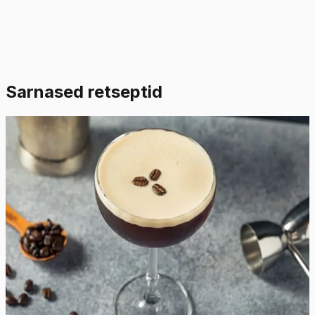
Sarnased retseptid
Lihtne
4.7
Hinnang:
(
10
)
Espresso Martini kokteil
Ärka üles ja haista kohvi lõhna, sest peo algus on kohe-
kohe käes selle energiat andva Espresso Martini kokteili
retseptiga. Pole vahet kas otsite turgutust pärast pikka
tööpäeva või soovite oma õhtusele peole veidi mõnusat
meeleolu lisada – see retsept meeldib teile kindlasti!
Espresso, viina ja likööri kombinatsioon loob täiusliku
tasakaalu mõru ja magusa vahel. Seega mis te veel
ootate, tõstame klaasi täiusliku Espresso Martini
terviseks!