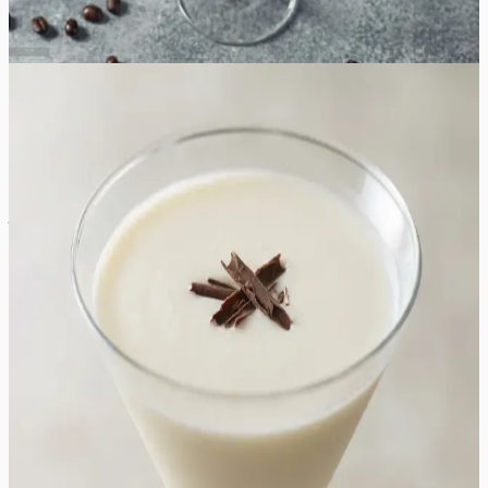
5
min
1
tk
Lihtne
4.8
Hinnang:
(
4
)
White chocolate martini
White chocolate martini on luksuslik ja sametine kokteil,
mis pakub tõelist naudingut igale magusasõbrale. See
jook on oma olemuselt pigem vedel magustoit kui
tavaline kokteil, ühendades endas kreemja tekstuuri ja
rikkaliku valge šokolaadi aroomi. Joogi siidine
konsistents tuleneb kvaliteetsest kooresegust ja
likööridest, mis loovad suus sulava elamuse. Valge
šokolaadi magusust tasakaalustab peenelt vanilliviin,
andes joogile vajaliku sügavuse ja täidluse. See kokteil
sobib ideaalselt talvisteks õhtuteks, pakkudes soojust ja
hubasust isegi siis, kui jook ise on jääkülm. See on
suurepärane valik pidulikeks sündmusteks, pühade
tähistamiseks või õhtusöögi lõpetamiseks digestiivina.
Joogi välimus on puhas ja elegantne, meenutades
värskelt langenud lund, mida kroonivad tumeda