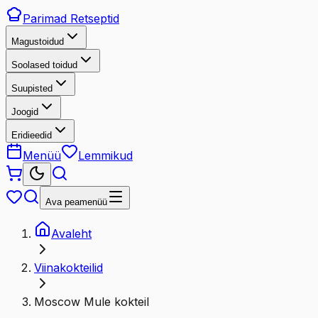
Parimad
Retseptid
Magustoidud
Soolased toidud
Suupisted
Joogid
Eridieedid
Menüü
Lemmikud
Ava peamenüü
Avaleht
Viinakokteilid
Moscow Mule kokteil