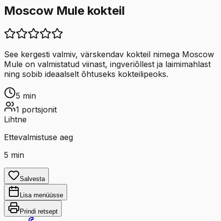
Moscow Mule kokteil
See kergesti valmiv, värskendav kokteil nimega Moscow
Mule on valmistatud viinast, ingveriõllest ja laimimahlast
ning sobib ideaalselt õhtuseks kokteilipeoks.
5
min
1
portsjonit
Lihtne
Ettevalmistuse aeg
5
min
Salvesta
Lisa menüüsse
Prindi retsept