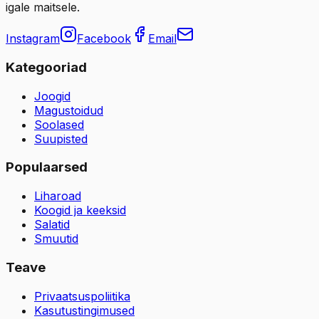
igale maitsele.
Instagram
Facebook
Email
Kategooriad
Joogid
Magustoidud
Soolased
Suupisted
Populaarsed
Liharoad
Koogid ja keeksid
Salatid
Smuutid
Teave
Privaatsuspoliitika
Kasutustingimused