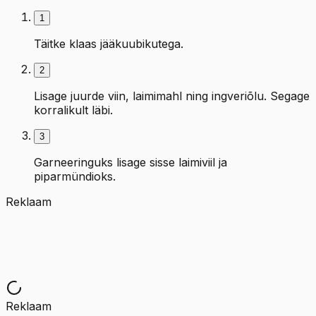
1
Täitke klaas jääkuubikutega.
2
Lisage juurde viin, laimimahl ning ingveriõlu. Segage
korralikult läbi.
3
Garneeringuks lisage sisse laimiviil ja
piparmündioks.
Reklaam
Reklaam