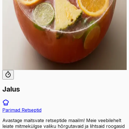
kihtide vahele, pakkudes samas meeldivat jahutust. Jook
näeb serveerimiskausis imeline välja, eriti kui seda
kaunistada värskete puuviljaviilude ja mündilehtedega,
mis lisavad joogile ka ahvatlevat aromaatsust. See on
suurepärane valik aiapidudeks, sünnipäevadeks või
muudeks tähistamisteks, kus soovitakse pakkuda midagi
enamat kui lihtsalt tavalist kokteili. Tänu oma lihtsale
valmistusviisile ja suurele kogusele on see võõrustaja
unistus, võimaldades külalistel end ise teenindada.
65
min
12
tk
Jalus
Parimad
Retseptid
Avastage maitsvate retseptide maailm! Meie veebilehelt
leiate mitmekülgse valiku hõrgutavaid ja lihtsaid roogasid