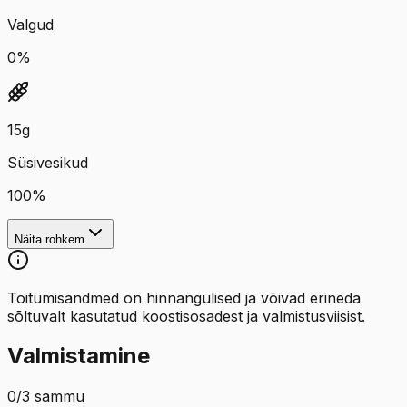
Valgud
0
%
15
g
Süsivesikud
100
%
Näita rohkem
Toitumisandmed on hinnangulised ja võivad erineda
sõltuvalt kasutatud koostisosadest ja valmistusviisist.
Valmistamine
0
/
3
sammu