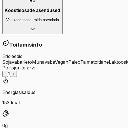
Koostisosade asendused
Vali koostisosa, mida asendada
Toitumisinfo
Eridieedid
Sojavaba
Keto
Munavaba
Vegan
Paleo
Taimetoitlane
Laktoosi
Portsjonite arv:
1
-
+
Energiasisaldus
153
kcal
0
g