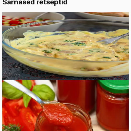
Sarnased retseptid
Lihtne
4.8
Hinnang:
(
9
)
Keefirimarinaad kolme moodi
Nüüd saate valmistada oma grill-lihale kolme erinevat
maitsvat keefirimarinaadi, mis annavad lihale erilise
maitse. Proovige järgi nii maitsev karri, chipotle kui ka
Kreeka stiilis keefirimarinaad.
10
min
0
Raske
4.9
Hinnang:
(
10
)
Ketšupi retsept
Olge valmis lisama kõikidele oma lemmikroogadele
värsket maitset selle omatehtud ketšupi retseptiga, mida
on lihtne valmistada ja millele on võimatu vastu panna.
Võimalused ketšupi kasutamiseks on lõputud, mistõttu