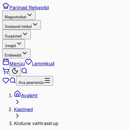
Parimad
Retseptid
Magustoidud
Soolased toidud
Suupisted
Joogid
Eridieedid
Menüü
Lemmikud
Ava peamenüü
Avaleht
Kastmed
Kodune vahtrasiirup