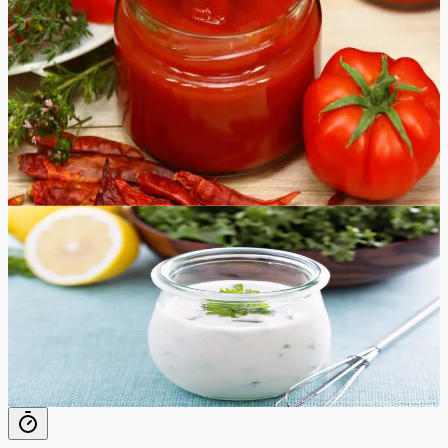
on hea, kui teil on alati pudel omatehtud ketšupit
käepärast. Unustage poest ostetud kraam ja proovige
seda maitsvat kodust ketšupit! Enamik tomatikastmeid
valmistatakse Roma- või ploomtomatitest, kuna nende
niiskusesisaldus on madalam ja maitse on tugev. Võite
eksperimenteerida käepäraste tomatitega, nii saab iga
partii uue maitsega!
80
min
32
tk
Lihtne
4.8
Hinnang:
(
8
)
Ranch kaste
Täiuslikult vürtsikas ja kreemjas kodune Ranch kaste
maitseb paremini kui ükskõik milline poest ostetud kaste.
5
min
24
tk