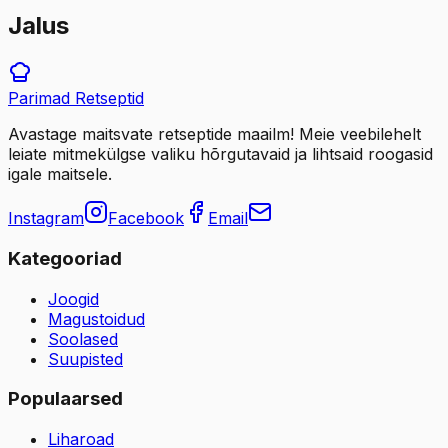
Jalus
Parimad
Retseptid
Avastage maitsvate retseptide maailm! Meie veebilehelt
leiate mitmekülgse valiku hõrgutavaid ja lihtsaid roogasid
igale maitsele.
Instagram
Facebook
Email
Kategooriad
Joogid
Magustoidud
Soolased
Suupisted
Populaarsed
Liharoad