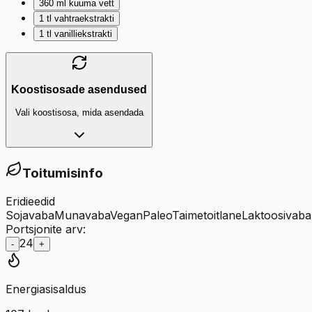
360
ml
kuuma vett
1
tl
vahtraekstrakti
1
tl
vanilliekstrakti
Koostisosade asendused
Vali koostisosa, mida asendada
Toitumisinfo
Eridieedid
Sojavaba
Munavaba
Vegan
Paleo
Taimetoitlane
Laktoosivaba
Portsjonite arv:
24
-
+
Energiasisaldus