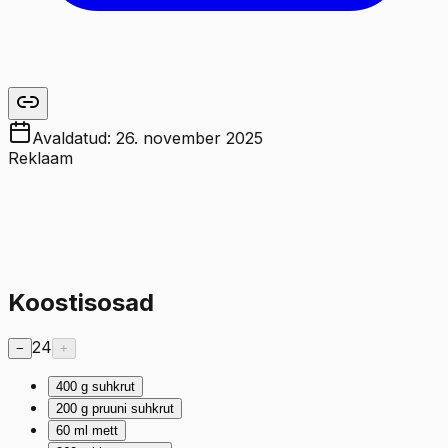
Avaldatud:
26. november 2025
Reklaam
Koostisosad
24
−
+
400
g
suhkrut
200
g
pruuni suhkrut
60
ml
mett