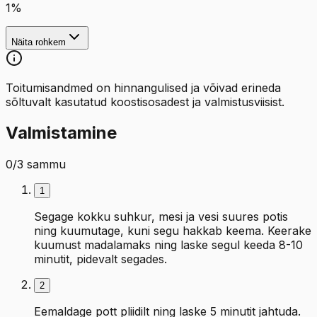
1
%
Näita rohkem
Toitumisandmed on hinnangulised ja võivad erineda
sõltuvalt kasutatud koostisosadest ja valmistusviisist.
Valmistamine
0
/
3
sammu
1
Segage kokku suhkur, mesi ja vesi suures potis
ning kuumutage, kuni segu hakkab keema. Keerake
kuumust madalamaks ning laske segul keeda 8-10
minutit, pidevalt segades.
2
Eemaldage pott pliidilt ning laske 5 minutit jahtuda.