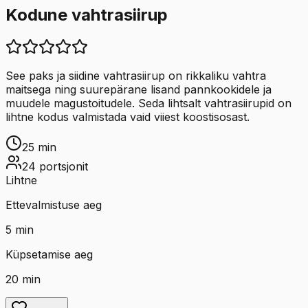
Kodune vahtrasiirup
See paks ja siidine vahtrasiirup on rikkaliku vahtra
maitsega ning suurepärane lisand pannkookidele ja
muudele magustoitudele. Seda lihtsalt vahtrasiirupid on
lihtne kodus valmistada vaid viiest koostisosast.
25
min
24
portsjonit
Lihtne
Ettevalmistuse aeg
5
min
Küpsetamise aeg
20
min