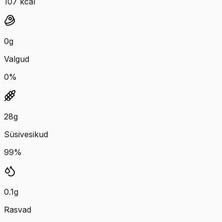
107
kcal
0
g
Valgud
0
%
28
g
Süsivesikud
99
%
0.1
g
Rasvad