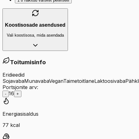
1
tl
hakitud värsket peterselli
Koostisosade asendused
Vali koostisosa, mida asendada
Toitumisinfo
Eridieedid
Sojavaba
Munavaba
Vegan
Taimetoitlane
Laktoosivaba
Pähkl
Portsjonite arv:
16
-
+
Energiasisaldus
77
kcal