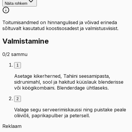
Näita rohkem
Toitumisandmed on hinnangulised ja võivad erineda
sõltuvalt kasutatud koostisosadest ja valmistusviisist.
Valmistamine
0
/
2
sammu
1
Asetage kikerherned, Tahiini seesamipasta,
sidrunimahl, sool ja hakitud küüslauk blenderisse
või köögikombaini. Blenderdage ühtlaseks.
2
Valage segu serveerimiskaussi ning puistake peale
oliiviõli, paprikapulber ja petersell.
Reklaam