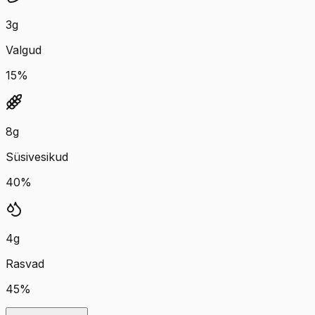
3
g
Valgud
15
%
8
g
Süsivesikud
40
%
4
g
Rasvad
45
%