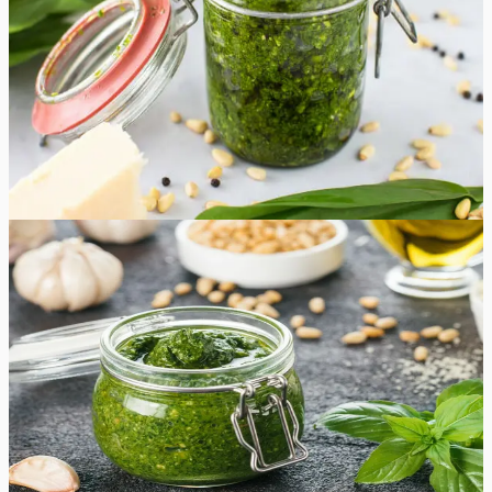
maitsed! Tutvustame lihtsat, maitsvat ja mitmekülgset
karulaugupestot. See ainulaadne pesto ühendab
karulaugu teravad ja mahedad maitsed värskete ürtide ja
pähklitega, et luua maitsesküllane pesto. Karulaugupesto
sobib ideaalselt pastale, pitsale, võileibadele või isegi
dipiks.
5
min
8
tk
Lihtne
5.0
Hinnang:
(
5
)
Basiilikupesto
Selle hõrgutava basiilikupesto põhikomponentideks on
basiilik, oliiviõli, männipähklid ja parmesan. Peterselli
lisamine annab pestole erilise lisamaitse. Seda pestot
võite määrida nii saiale, kasutada pasta valmistamiseks
kui ka süüa niisama!
5
min