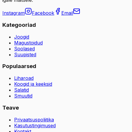
igale maitsele.
Instagram
Facebook
Email
Kategooriad
Joogid
Magustoidud
Soolased
Suupisted
Populaarsed
Liharoad
Koogid ja keeksid
Salatid
Smuutid
Teave
Privaatsuspoliitika
Kasutustingimused
Kontakt