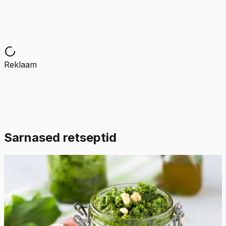
Reklaam
Sarnased retseptid
Lihtne
4.9
Hinnang:
(
8
)
Karulaugupesto
Karulaugupesto on üks populaarsemaid kevadisi
pestoretsepte ja suurepärane viis karulaugu
säilitamiseks. Vabastage looduse julged ja elujõulised