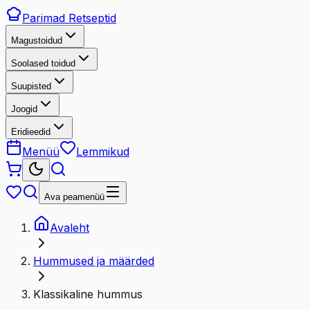
Parimad
Retseptid
Magustoidud
Soolased toidud
Suupisted
Joogid
Eridieedid
Menüü
Lemmikud
Ava peamenüü
Avaleht
Hummused ja määrded
Klassikaline hummus