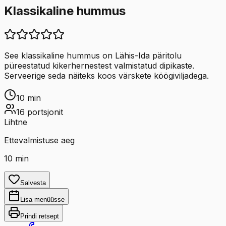
Klassikaline hummus
See klassikaline hummus on Lähis-Ida päritolu
püreestatud kikerhernestest valmistatud dipikaste.
Serveerige seda näiteks koos värskete köögiviljadega.
10
min
16
portsjonit
Lihtne
Ettevalmistuse aeg
10
min
Salvesta
Lisa menüüsse
Prindi retsept