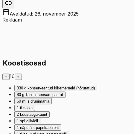
Avaldatud:
26. november 2025
Reklaam
Koostisosad
16
−
+
330
g
konserveeritud kikerherneid (nõrutatud)
80
g
Tahiini seesamipastat
60
ml
sidrunimahla
1
tl
soola
2
küüslauguküünt
1
spl
oliiviõli
1
näputäis
paprikapulbrit