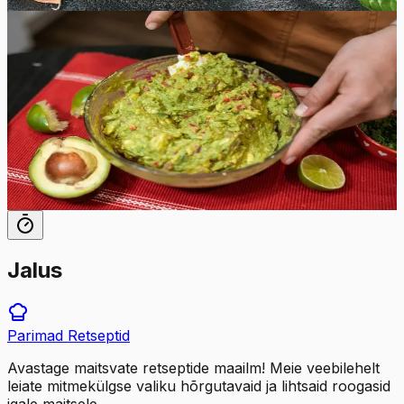
16
tk
Lihtne
5.0
Hinnang:
(
3
)
Guacamole
Cayenne'i pipar ja koriander lisavad sellele guacamole
retseptile vürtsikat hoogu. Vastavalt oma eelistustele
saate valmistada selle rohkem tükilise või kreemisema.
15
min
4
tk
Jalus
Parimad
Retseptid
Avastage maitsvate retseptide maailm! Meie veebilehelt
leiate mitmekülgse valiku hõrgutavaid ja lihtsaid roogasid