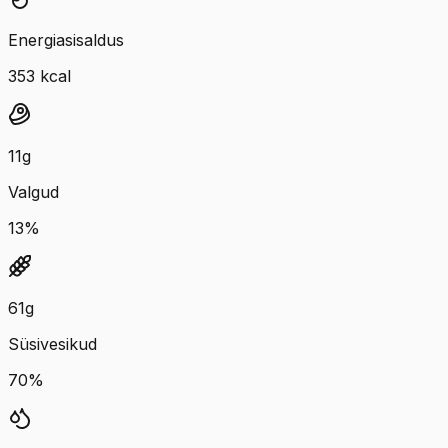
Energiasisaldus
353
kcal
11
g
Valgud
13
%
61
g
Süsivesikud
70
%