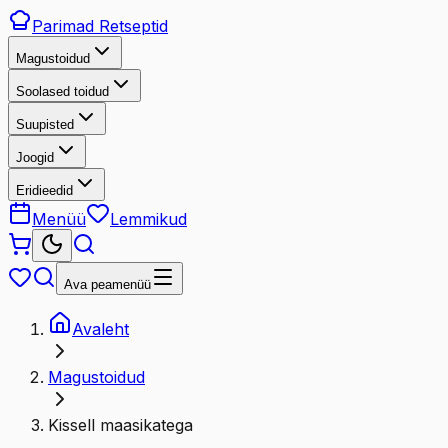
Parimad
Retseptid
Magustoidud
Soolased toidud
Suupisted
Joogid
Eridieedid
Menüü
Lemmikud
Ava peamenüü
Avaleht
Magustoidud
Kissell maasikatega