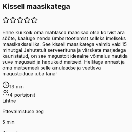
Kissell maasikatega
Enne kui kõik oma mahlased maasikad otse korvist ära
sööte, kaaluge nende ümbertöötlemist selleks imeliseks
maasikakisselliks. See kissell maasikatega valmib vaid 15
minutiga! Jahutatult serveerituna ja värskete marjadega
kaunistatud, on see magustoit ideaalne võimalus nautida
suve magusaid ja hapukaid maitseid. Hellitage ennast ja
oma maitsemeeli selle ainulaadse ja veetleva
magustoiduga juba täna!
13
min
4
portsjonit
Lihtne
Ettevalmistuse aeg
5
min