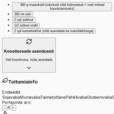
300
g
maasikaid (värskeid võid külmutatud + veel mõned
kaunistamiseks)
350
ml
vett
2
spl
suhkrut
1/2
sidruni mahl
2
spl
kartulitärklist (võib asendada ka maisitärklisega)
Koostisosade asendused
Vali koostisosa, mida asendada
Toitumisinfo
Eridieedid
Sojavaba
Munavaba
Taimetoitlane
Pähklivaba
Gluteenivaba
Portsjonite arv:
4
-
+