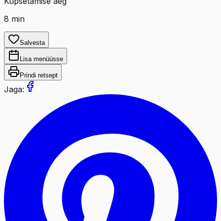
Küpsetamise aeg
8
min
Salvesta
Lisa menüüsse
Prindi retsept
Jaga: