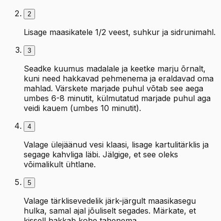
2
Lisage maasikatele 1/2 veest, suhkur ja sidrunimahl.
3
Seadke kuumus madalale ja keetke marju õrnalt,
kuni need hakkavad pehmenema ja eraldavad oma
mahlad. Värskete marjade puhul võtab see aega
umbes 6-8 minutit, külmutatud marjade puhul aga
veidi kauem (umbes 10 minutit).
4
Valage ülejäänud vesi klaasi, lisage kartulitärklis ja
segage kahvliga läbi. Jälgige, et see oleks
võimalikult ühtlane.
5
Valage tärklisevedelik järk-järgult maasikasegu
hulka, samal ajal jõuliselt segades. Märkate, et
kissell hakkab kohe tahenema.