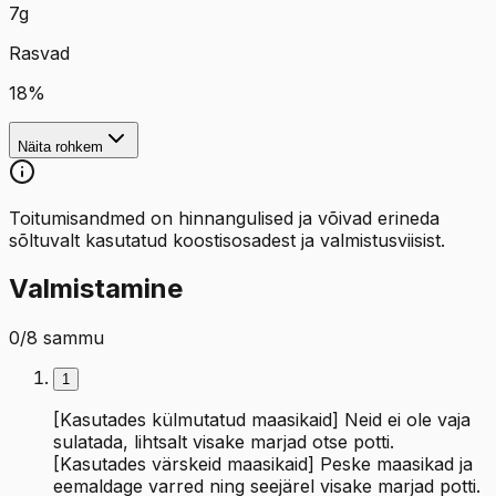
7
g
Rasvad
18
%
Näita rohkem
Toitumisandmed on hinnangulised ja võivad erineda
sõltuvalt kasutatud koostisosadest ja valmistusviisist.
Valmistamine
0
/
8
sammu
1
[Kasutades külmutatud maasikaid] Neid ei ole vaja
sulatada, lihtsalt visake marjad otse potti.
[Kasutades värskeid maasikaid] Peske maasikad ja
eemaldage varred ning seejärel visake marjad potti.