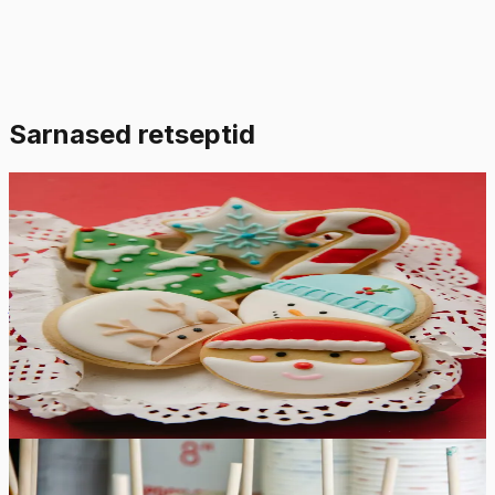
Sarnased retseptid
Lihtne
4.8
Hinnang:
(
6
)
Suhkruküpsiste glasuur
See suhkruküpsiste glasuur kuivab kõvaks ja läikivaks,
jättes värvid erksaks. Valmistage nii palju erinevaid
värvilisi glasuure kui soovite, et oma pühadeküpsised
veelgi erilisemaks ja lõbusamaks muuta.
10
min
12
tk
Lihtne
4.8
Hinnang:
(
5
)