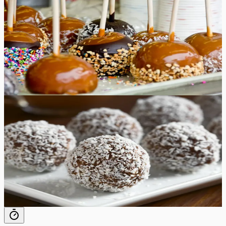
Karamelliseeritud õunad
Naudi sügismaitseid meie gurmee karamelliseeritud
õuntega – krõmpsuv ja mahlane maius, mis on kaetud
rikkaliku karamellikihiga, sobides ideaalselt hooajaliseks
maiustuseks ja südamliuks kingituseks!
30
min
10
tk
Lihtne
4.8
Hinnang:
(
4
)
Rummipallid
Tuntud rummipallid koosnevad vaid neljast lihtsast
koostisosast ja neid on äärmiselt lihtne valmistada. Neid
ei pea küpsetama ning säilivad külmikus kuni nädala.
20
min
30
tk