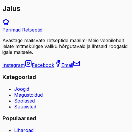
Jalus
Parimad
Retseptid
Avastage maitsvate retseptide maailm! Meie veebilehelt
leiate mitmekülgse valiku hõrgutavaid ja lihtsaid roogasid
igale maitsele.
Instagram
Facebook
Email
Kategooriad
Joogid
Magustoidud
Soolased
Suupisted
Populaarsed
Liharoad