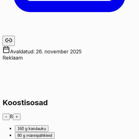
Avaldatud:
26. november 2025
Reklaam
Koostisosad
8
−
+
160
g
karulauku
80
g
männipähkleid