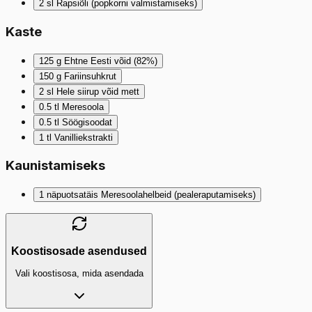
2
sl
Rapsiõli (popkorni valmistamiseks)
Kaste
125
g
Ehtne Eesti võid (82%)
150
g
Fariinsuhkrut
2
sl
Hele siirup võid mett
0.5
tl
Meresoola
0.5
tl
Söögisoodat
1
tl
Vanilliekstrakti
Kaunistamiseks
1
näpuotsatäis
Meresoolahelbeid (pealeraputamiseks)
Koostisosade asendused
Vali koostisosa, mida asendada