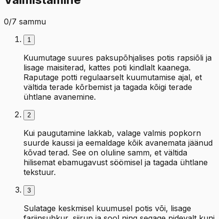
0
/
7
sammu
1
Kuumutage suures paksupõhjalises potis rapsiõli ja
lisage maisiterad, kattes poti kindlalt kaanega.
Raputage potti regulaarselt kuumutamise ajal, et
vältida terade kõrbemist ja tagada kõigi terade
ühtlane avanemine.
2
Kui paugutamine lakkab, valage valmis popkorn
suurde kaussi ja eemaldage kõik avanemata jäänud
kõvad terad. See on oluline samm, et vältida
hilisemat ebamugavust söömisel ja tagada ühtlane
tekstuur.
3
Sulatage keskmisel kuumusel potis või, lisage
fariinsuhkur, siirup ja sool ning segage pidevalt kuni