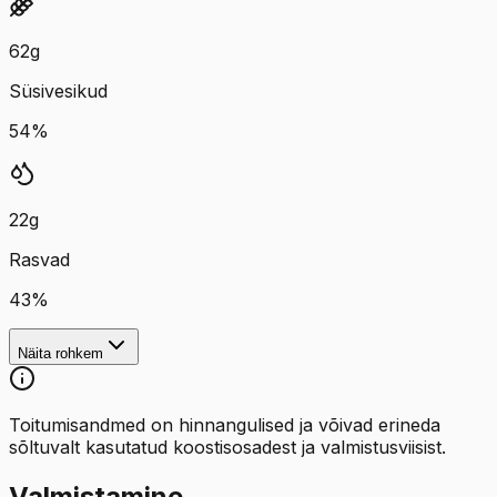
62
g
Süsivesikud
54
%
22
g
Rasvad
43
%
Näita rohkem
Toitumisandmed on hinnangulised ja võivad erineda
sõltuvalt kasutatud koostisosadest ja valmistusviisist.
Valmistamine