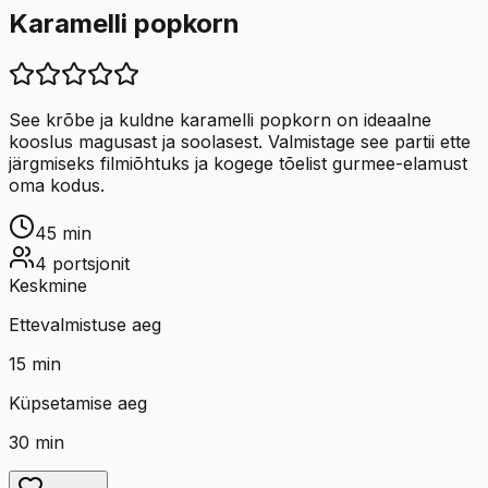
Karamelli popkorn
See krõbe ja kuldne karamelli popkorn on ideaalne
kooslus magusast ja soolasest. Valmistage see partii ette
järgmiseks filmiõhtuks ja kogege tõelist gurmee-elamust
oma kodus.
45
min
4
portsjonit
Keskmine
Ettevalmistuse aeg
15
min
Küpsetamise aeg
30
min