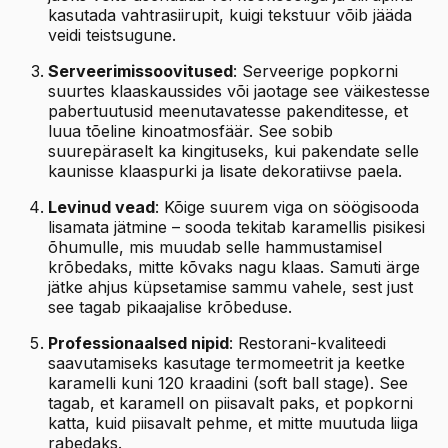
kasutada vahtrasiirupit, kuigi tekstuur võib jääda
veidi teistsugune.
Serveerimissoovitused
: Serveerige popkorni
suurtes klaaskaussides või jaotage see väikestesse
pabertuutusid meenutavatesse pakenditesse, et
luua tõeline kinoatmosfäär. See sobib
suurepäraselt ka kingituseks, kui pakendate selle
kaunisse klaaspurki ja lisate dekoratiivse paela.
Levinud vead
: Kõige suurem viga on söögisooda
lisamata jätmine – sooda tekitab karamellis pisikesi
õhumulle, mis muudab selle hammustamisel
krõbedaks, mitte kõvaks nagu klaas. Samuti ärge
jätke ahjus küpsetamise sammu vahele, sest just
see tagab pikaajalise krõbeduse.
Professionaalsed nipid
: Restorani-kvaliteedi
saavutamiseks kasutage termomeetrit ja keetke
karamelli kuni 120 kraadini (soft ball stage). See
tagab, et karamell on piisavalt paks, et popkorni
katta, kuid piisavalt pehme, et mitte muutuda liiga
rabedaks.