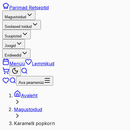
Parimad
Retseptid
Magustoidud
Soolased toidud
Suupisted
Joogid
Eridieedid
Menüü
Lemmikud
Ava peamenüü
Avaleht
Magustoidud
Karamelli popkorn