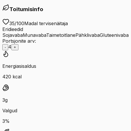
Toitumisinfo
35
/100
Madal tervisenäitaja
Eridieedid
Sojavaba
Munavaba
Taimetoitlane
Pähklivaba
Gluteenivaba
Portsjonite arv:
4
-
+
Energiasisaldus
420
kcal
3
g
Valgud
3
%