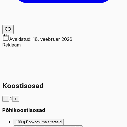
Avaldatud:
18. veebruar 2026
Reklaam
Koostisosad
4
−
+
Põhikoostisosad
100
g
Popkorni maisiterasid