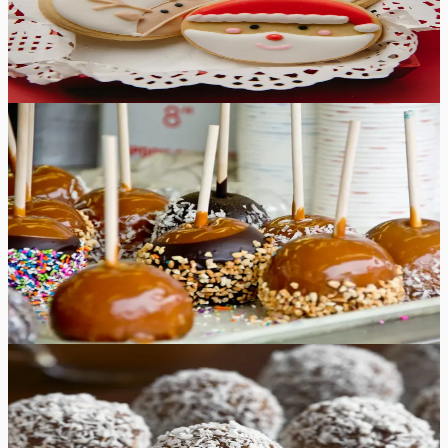
värvilisi glasuure kui soovite, et oma pühadeküpsised
veelgi erilisemaks ja lõbusamaks muuta.
10
min
12
tk
Lihtne
4.8
Hinnang:
(
5
)
Karamelliseeritud õunad
Naudi sügismaitseid meie gurmee karamelliseeritud
õuntega – krõmpsuv ja mahlane maius, mis on kaetud
rikkaliku karamellikihiga, sobides ideaalselt hooajaliseks
maiustuseks ja südamliuks kingituseks!
30
min
10
tk
Lihtne
4.8
Hinnang:
(
4
)
Rummipallid
Tuntud rummipallid koosnevad vaid neljast lihtsast