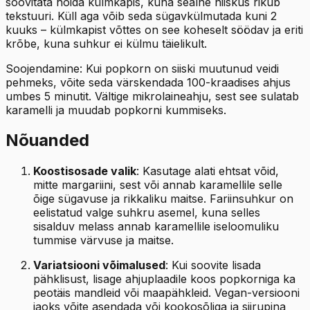
soovitata hoida külmkapis, kuna sealne niiskus rikub
tekstuuri. Küll aga võib seda sügavkülmutada kuni 2
kuuks – külmkapist võttes on see koheselt söödav ja eriti
krõbe, kuna suhkur ei külmu täielikult.
Soojendamine: Kui popkorn on siiski muutunud veidi
pehmeks, võite seda värskendada 100-kraadises ahjus
umbes 5 minutit. Vältige mikrolaineahju, sest see sulatab
karamelli ja muudab popkorni kummiseks.
Nõuanded
Koostisosade valik
: Kasutage alati ehtsat võid,
mitte margariini, sest või annab karamellile selle
õige sügavuse ja rikkaliku maitse. Fariinsuhkur on
eelistatud valge suhkru asemel, kuna selles
sisalduv melass annab karamellile iseloomuliku
tummise värvuse ja maitse.
Variatsiooni võimalused
: Kui soovite lisada
pähklisust, lisage ahjuplaadile koos popkorniga ka
peotäis mandleid või maapähkleid. Vegan-versiooni
jaoks võite asendada või kookosõliga ja siirupina