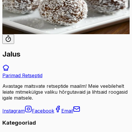
koostisosast ja neid on äärmiselt lihtne valmistada. Neid
ei pea küpsetama ning säilivad külmikus kuni nädala.
20
min
30
tk
Jalus
Parimad
Retseptid
Avastage maitsvate retseptide maailm! Meie veebilehelt
leiate mitmekülgse valiku hõrgutavaid ja lihtsaid roogasid
igale maitsele.
Instagram
Facebook
Email
Kategooriad