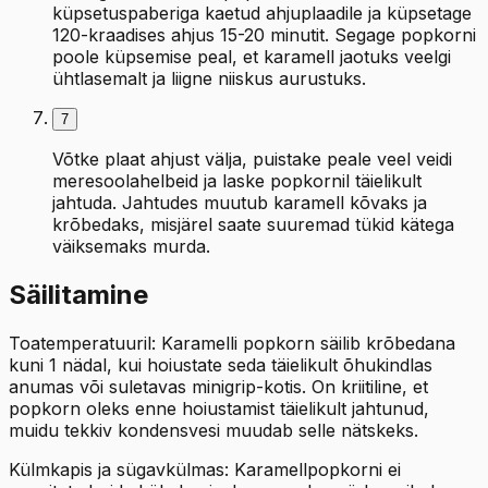
küpsetuspaberiga kaetud ahjuplaadile ja küpsetage
120-kraadises ahjus 15-20 minutit. Segage popkorni
poole küpsemise peal, et karamell jaotuks veelgi
ühtlasemalt ja liigne niiskus aurustuks.
7
Võtke plaat ahjust välja, puistake peale veel veidi
meresoolahelbeid ja laske popkornil täielikult
jahtuda. Jahtudes muutub karamell kõvaks ja
krõbedaks, misjärel saate suuremad tükid kätega
väiksemaks murda.
Säilitamine
Toatemperatuuril: Karamelli popkorn säilib krõbedana
kuni 1 nädal, kui hoiustate seda täielikult õhukindlas
anumas või suletavas minigrip-kotis. On kriitiline, et
popkorn oleks enne hoiustamist täielikult jahtunud,
muidu tekkiv kondensvesi muudab selle nätskeks.
Külmkapis ja sügavkülmas: Karamellpopkorni ei