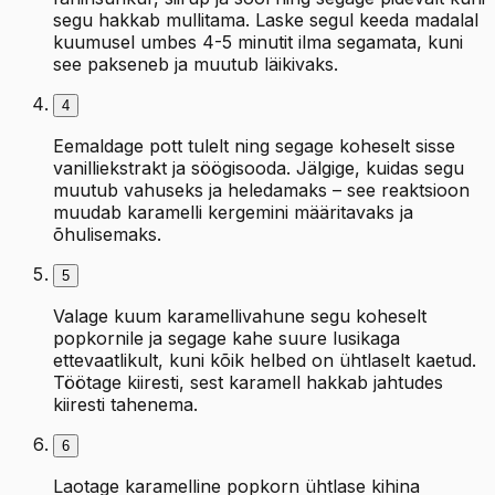
segu hakkab mullitama. Laske segul keeda madalal
kuumusel umbes 4-5 minutit ilma segamata, kuni
see pakseneb ja muutub läikivaks.
4
Eemaldage pott tulelt ning segage koheselt sisse
vanilliekstrakt ja söögisooda. Jälgige, kuidas segu
muutub vahuseks ja heledamaks – see reaktsioon
muudab karamelli kergemini määritavaks ja
õhulisemaks.
5
Valage kuum karamellivahune segu koheselt
popkornile ja segage kahe suure lusikaga
ettevaatlikult, kuni kõik helbed on ühtlaselt kaetud.
Töötage kiiresti, sest karamell hakkab jahtudes
kiiresti tahenema.
6
Laotage karamelline popkorn ühtlase kihina