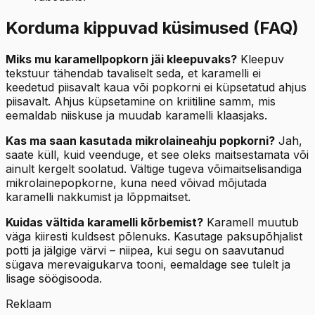
Korduma kippuvad küsimused (FAQ)
Miks mu karamellpopkorn jäi kleepuvaks?
Kleepuv
tekstuur tähendab tavaliselt seda, et karamelli ei
keedetud piisavalt kaua või popkorni ei küpsetatud ahjus
piisavalt. Ahjus küpsetamine on kriitiline samm, mis
eemaldab niiskuse ja muudab karamelli klaasjaks.
Kas ma saan kasutada mikrolaineahju popkorni?
Jah,
saate küll, kuid veenduge, et see oleks maitsestamata või
ainult kergelt soolatud. Vältige tugeva võimaitselisandiga
mikrolainepopkorne, kuna need võivad mõjutada
karamelli nakkumist ja lõppmaitset.
Kuidas vältida karamelli kõrbemist?
Karamell muutub
väga kiiresti kuldsest põlenuks. Kasutage paksupõhjalist
potti ja jälgige värvi – niipea, kui segu on saavutanud
sügava merevaigukarva tooni, eemaldage see tulelt ja
lisage söögisooda.
Reklaam