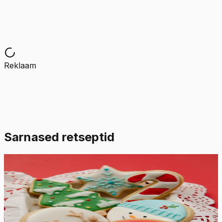
Reklaam
Sarnased retseptid
Lihtne
4.8
Hinnang:
(
6
)
Suhkruküpsiste glasuur
See suhkruküpsiste glasuur kuivab kõvaks ja läikivaks,
jättes värvid erksaks. Valmistage nii palju erinevaid