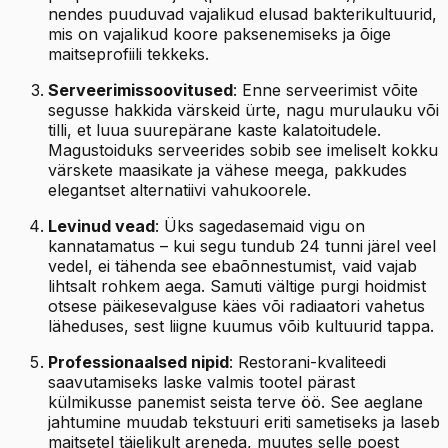
nendes puuduvad vajalikud elusad bakterikultuurid,
mis on vajalikud koore paksenemiseks ja õige
maitseprofiili tekkeks.
Serveerimissoovitused
: Enne serveerimist võite
segusse hakkida värskeid ürte, nagu murulauku või
tilli, et luua suurepärane kaste kalatoitudele.
Magustoiduks serveerides sobib see imeliselt kokku
värskete maasikate ja vähese meega, pakkudes
elegantset alternatiivi vahukoorele.
Levinud vead
: Üks sagedasemaid vigu on
kannatamatus – kui segu tundub 24 tunni järel veel
vedel, ei tähenda see ebaõnnestumist, vaid vajab
lihtsalt rohkem aega. Samuti vältige purgi hoidmist
otsese päikesevalguse käes või radiaatori vahetus
läheduses, sest liigne kuumus võib kultuurid tappa.
Professionaalsed nipid
: Restorani-kvaliteedi
saavutamiseks laske valmis tootel pärast
külmikusse panemist seista terve öö. See aeglane
jahtumine muudab tekstuuri eriti sametiseks ja laseb
maitsetel täielikult areneda, muutes selle poest