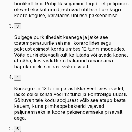
hoolikalt läbi. Põhjalik segamine tagab, et petipiimas
olevad eluskultuurid jaotuvad ühtlaselt üle kogu
koore koguse, käivitades ühtlase paksenemise.
3
Sulgege purk tihedalt kaanega ja jätke see
toatemperatuurile seisma, kontrollides segu
paksust esimest korda umbes 12 tunni möödudes.
Võite purki ettevaatlikult kallutada või avada kaane,
et näha, kas vedelik on hakanud omandama
hapukoorele sarnast viskoossust.
4
Kui segu on 12 tunni pärast ikka veel täiesti vedel,
laske sellel seista veel 12 tundi ja kontrollige uuesti.
Sõltuvalt teie kodu soojusest võib see etapp kesta
kauem, kuna piimhappebakterid vajavad
paljunemiseks ja koore paksendamiseks piisavalt
aega.
5