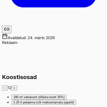
Avaldatud:
24. märts 2026
Reklaam
Koostisosad
12
−
+
180
ml
vahukoort (rõõska koort 35%)
2.25
tl
petipiima (või maitsestamata jogurtit)