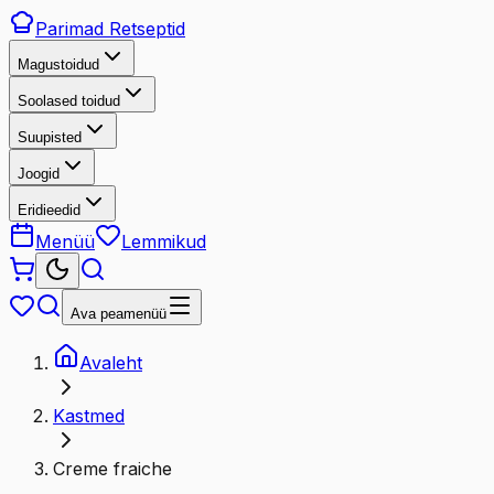
Parimad
Retseptid
Magustoidud
Soolased toidud
Suupisted
Joogid
Eridieedid
Menüü
Lemmikud
Ava peamenüü
Avaleht
Kastmed
Creme fraiche