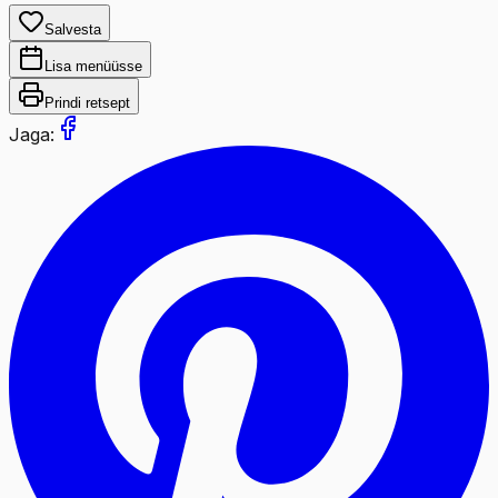
Salvesta
Lisa menüüsse
Prindi retsept
Jaga: