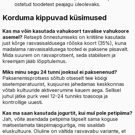
ostetud toodetest peajagu üleolevaks.
Korduma kippuvad küsimused
Kas ma võin kasutada vahukoort tavalise vahukoore
asemel?
Retsepti õnnestumiseks on kriitiline kasutada
just kõrge rasvasisaldusega rõõska koort (35%), kuna
madalama rasvasisaldusega tooted ei paksene piisavalt.
Mida suurem on rasvaprotsent, seda stabiilsem ja
kreemjam jääb lõpptulemus.
Miks minu segu 24 tunni jooksul ei paksenenud?
Paksenemisprotsess sõltub otseselt teie köögi
sisetemperatuurist, kusjuures jahedamas keskkonnas
võtab kultuuride aktiveerumine kauem aega. Sellisel
juhul jätke purk veel 12–24 tunniks toasooja ja
kontrollige uuesti.
Kas ma saan kasutada jogurtit, kui mul pole petipiima?
Jah, võite asendada petipiima täpselt sama koguse
maitsestamata täispiimajogurtiga, mis sisaldab
eluskultuure. Oluline on vältida rasvavabu variante, et