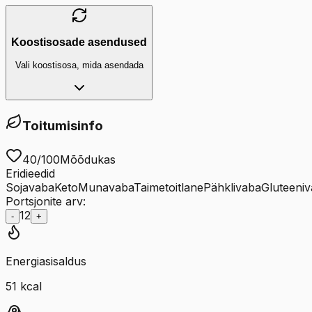
Koostisosade asendused
Vali koostisosa, mida asendada
Toitumisinfo
40
/100
Mõõdukas
Eridieedid
Sojavaba
Keto
Munavaba
Taimetoitlane
Pähklivaba
Gluteeni
Portsjonite arv:
12
-
+
Energiasisaldus
51
kcal