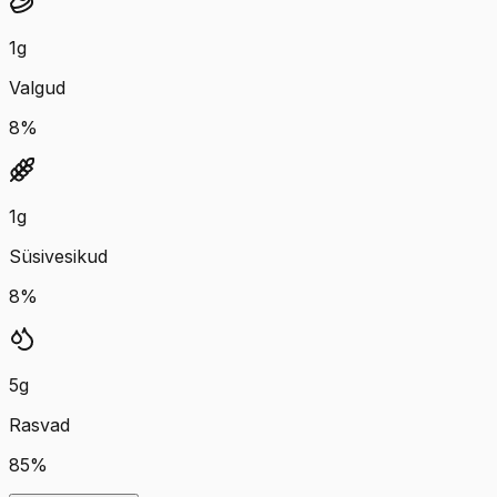
1
g
Valgud
8
%
1
g
Süsivesikud
8
%
5
g
Rasvad
85
%