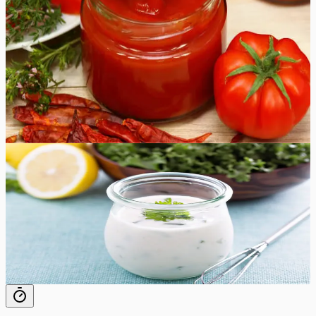
on hea, kui teil on alati pudel omatehtud ketšupit
käepärast. Unustage poest ostetud kraam ja proovige
seda maitsvat kodust ketšupit! Enamik tomatikastmeid
valmistatakse Roma- või ploomtomatitest, kuna nende
niiskusesisaldus on madalam ja maitse on tugev. Võite
eksperimenteerida käepäraste tomatitega, nii saab iga
partii uue maitsega!
80
min
32
tk
Lihtne
4.8
Hinnang:
(
8
)
Ranch kaste
Täiuslikult vürtsikas ja kreemjas kodune Ranch kaste
maitseb paremini kui ükskõik milline poest ostetud kaste.
5
min
24
tk