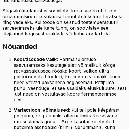
mis lühendaks säilivusaega.
Sügavkülmutamist ei soovitata, kuna see rikub toote
õrna emulsiooni ja sulamisel muutub tekstuur teraliseks
ning vedelaks. Kui toode on seisnud toatemperatuuril
serveerimiseks üle kahe tunni, on soovitatav see
ülejäänud kogusest eraldada või kohe ära tarbida.
Nõuanded
Koostisosade valik
: Parima tulemuse
saavutamiseks kasutage alati võimalikult kõrge
rasvasisaldusega rõõska koort. Vältige ultra-
pastöriseeritud tooteid, kui see on võimalik, kuna
need võivad pakseneda aeglasemalt. Petipiima
puhul veenduge, et see sisaldaks eluskultuure, sest
just need on vastutavad koore fermenteerimise
eest.
Variatsiooni võimalused
: Kui teil pole käepärast
petipiima, on parimaks alternatiiviks täisrasvane
maitsestamata jogurt. Ärge kasutage isetehtud
petipiima asendajaid (piim + sidrunimahl), kuna