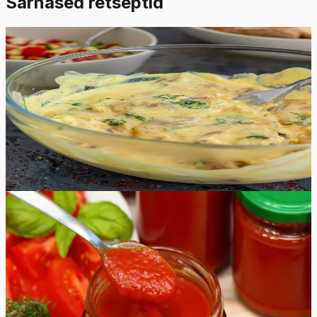
Sarnased retseptid
Lihtne
4.8
Hinnang:
(
9
)
Keefirimarinaad kolme moodi
Nüüd saate valmistada oma grill-lihale kolme erinevat
maitsvat keefirimarinaadi, mis annavad lihale erilise
maitse. Proovige järgi nii maitsev karri, chipotle kui ka
Kreeka stiilis keefirimarinaad.
10
min
0
Raske
4.9
Hinnang:
(
10
)
Ketšupi retsept
Olge valmis lisama kõikidele oma lemmikroogadele
värsket maitset selle omatehtud ketšupi retseptiga, mida
on lihtne valmistada ja millele on võimatu vastu panna.
Võimalused ketšupi kasutamiseks on lõputud, mistõttu