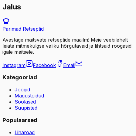
Jalus
Parimad
Retseptid
Avastage maitsvate retseptide maailm! Meie veebilehelt
leiate mitmekülgse valiku hõrgutavaid ja lihtsaid roogasid
igale maitsele.
Instagram
Facebook
Email
Kategooriad
Joogid
Magustoidud
Soolased
Suupisted
Populaarsed
Liharoad