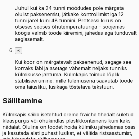
Juhul kui ka 24 tunni möödudes pole märgata
olulist paksenemist, jätkake kontrollimist iga 12
tunni järel kuni 48 tunnini. Protsessi kiirus on
otseses seoses õhutemperatuuriga – soojemas
köögis valmib toode kiiremini, jahedas aga tunduvalt
aeglasemalt.
6
Kui koor on märgatavalt paksenenud, segage see
korraks läbi ja asetage vähemalt neljaks tunniks
külmikusse jahtuma. Külmkapis toimub lõplik
stabiliseerumine, mille tulemusena saavutab toode
oma täiusliku, lusikaga tõstetava tekstuuri.
Säilitamine
Külmkapis säilib isetehtud creme fraiche tihedalt suletud
klaaspurgis või õhukindlas plastikkonteineris kuni kaks
nädalat. Oluline on toodet hoida külmiku jahedamas osas
ja kasutada alati puhast lusikat, et vältida ristsaastumist,