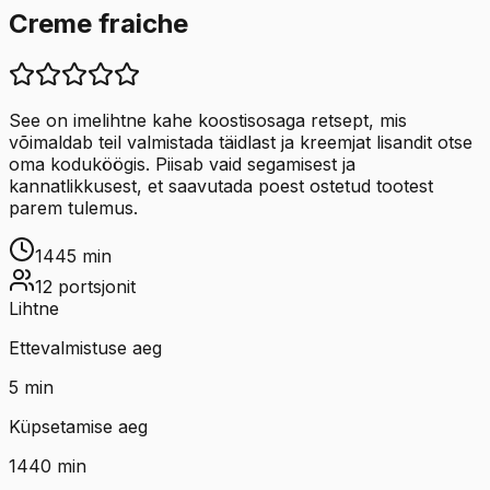
Creme fraiche
See on imelihtne kahe koostisosaga retsept, mis
võimaldab teil valmistada täidlast ja kreemjat lisandit otse
oma koduköögis. Piisab vaid segamisest ja
kannatlikkusest, et saavutada poest ostetud tootest
parem tulemus.
1445
min
12
portsjonit
Lihtne
Ettevalmistuse aeg
5
min
Küpsetamise aeg
1440
min