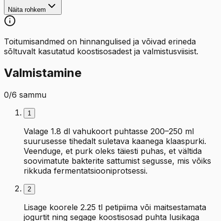
Näita rohkem
Toitumisandmed on hinnangulised ja võivad erineda
sõltuvalt kasutatud koostisosadest ja valmistusviisist.
Valmistamine
0
/
6
sammu
1
Valage 1.8 dl vahukoort puhtasse 200–250 ml
suurusesse tihedalt suletava kaanega klaaspurki.
Veenduge, et purk oleks täiesti puhas, et vältida
soovimatute bakterite sattumist segusse, mis võiks
rikkuda fermentatsiooniprotsessi.
2
Lisage koorele 2.25 tl petipiima või maitsestamata
jogurtit ning segage koostisosad puhta lusikaga