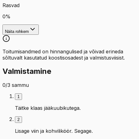
Rasvad
0
%
Näita rohkem
Toitumisandmed on hinnangulised ja võivad erineda
sõltuvalt kasutatud koostisosadest ja valmistusviisist.
Valmistamine
0
/
3
sammu
1
Täitke klaas jääkuubikutega.
2
Lisage viin ja kohviliköör. Segage.