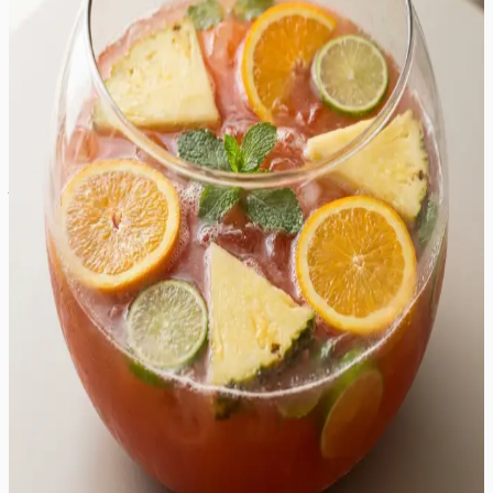
Bool alkoholiga
See värskendav bool alkoholiga on täiuslik peojook, mis
ühendab endas troopilised puuviljamahlad, särtsaka
tsitruse ja kvaliteetse viina. Joogi süda peitub punase
puuviljapunši, ananassimahla ja apelsinimahla
harmoonilises koosluses, mida tasakaalustab värskelt
pressitud laimimahl. Mullitav sidruni-laimi limonaad lisab
joogile kergust ja pidulikkust, muutes selle ideaalseks
valikuks suurtele seltskondadele ja suvistele
koosviibimistele. Maitseprofiil on ühtaegu magus ja
hapukas, kus alkoholi teravus on peidetud puuviljaste
kihtide vahele, pakkudes samas meeldivat jahutust. Jook
näeb serveerimiskausis imeline välja, eriti kui seda
kaunistada värskete puuviljaviilude ja mündilehtedega,
mis lisavad joogile ka ahvatlevat aromaatsust. See on
suurepärane valik aiapidudeks, sünnipäevadeks või
muudeks tähistamisteks, kus soovitakse pakkuda midagi
enamat kui lihtsalt tavalist kokteili. Tänu oma lihtsale
valmistusviisile ja suurele kogusele on see võõrustaja
unistus, võimaldades külalistel end ise teenindada.