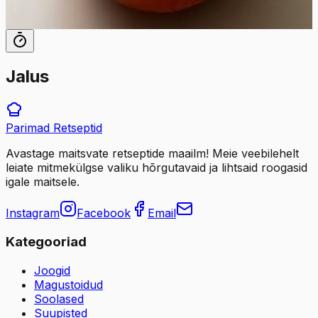
65
min
12
tk
Jalus
Parimad
Retseptid
Avastage maitsvate retseptide maailm! Meie veebilehelt
leiate mitmekülgse valiku hõrgutavaid ja lihtsaid roogasid
igale maitsele.
Instagram
Facebook
Email
Kategooriad
Joogid
Magustoidud
Soolased
Suupisted