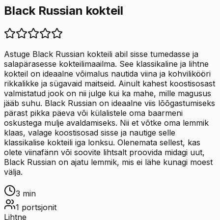
Black Russian kokteil
Astuge Black Russian kokteili abil sisse tumedasse ja
salapärasesse kokteilimaailma. See klassikaline ja lihtne
kokteil on ideaalne võimalus nautida viina ja kohvilikööri
rikkalikke ja sügavaid maitseid. Ainult kahest koostisosast
valmistatud jook on nii julge kui ka mahe, mille magusus
jääb suhu. Black Russian on ideaalne viis lõõgastumiseks
pärast pikka päeva või külalistele oma baarmeni
oskustega mulje avaldamiseks. Nii et võtke oma lemmik
klaas, valage koostisosad sisse ja nautige selle
klassikalise kokteili iga lonksu. Olenemata sellest, kas
olete viinafänn või soovite lihtsalt proovida midagi uut,
Black Russian on ajatu lemmik, mis ei lähe kunagi moest
välja.
3
min
1
portsjonit
Lihtne