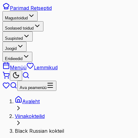
Parimad
Retseptid
Magustoidud
Soolased toidud
Suupisted
Joogid
Eridieedid
Menüü
Lemmikud
Ava peamenüü
Avaleht
Viinakokteilid
Black Russian kokteil