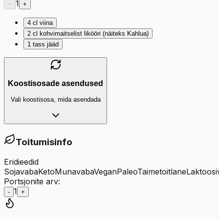
1
−
+
4
cl
viina
2
cl
kohvimaitselist likööri (näiteks Kahlua)
1
tass
jääd
Koostisosade asendused
Vali koostisosa, mida asendada
Toitumisinfo
Eridieedid
Sojavaba
Keto
Munavaba
Vegan
Paleo
Taimetoitlane
Laktoosi
Portsjonite arv:
1
-
+