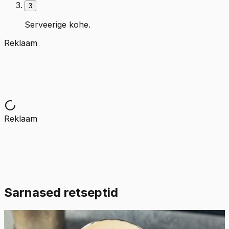
3
Serveerige kohe.
Reklaam
Reklaam
Sarnased retseptid
Lihtne
4.7
Hinnang:
(
10
)