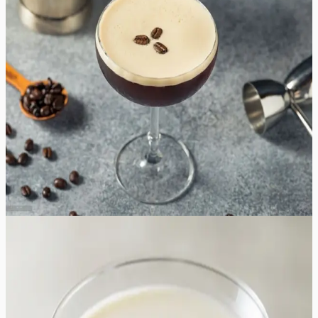
Espresso Martini kokteil
Ärka üles ja haista kohvi lõhna, sest peo algus on kohe-
kohe käes selle energiat andva Espresso Martini kokteili
retseptiga. Pole vahet kas otsite turgutust pärast pikka
tööpäeva või soovite oma õhtusele peole veidi mõnusat
meeleolu lisada – see retsept meeldib teile kindlasti!
Espresso, viina ja likööri kombinatsioon loob täiusliku
tasakaalu mõru ja magusa vahel. Seega mis te veel
ootate, tõstame klaasi täiusliku Espresso Martini
terviseks!
5
min
1
tk
Lihtne
4.8
Hinnang:
(
4
)
White chocolate martini
White chocolate martini on luksuslik ja sametine kokteil,
mis pakub tõelist naudingut igale magusasõbrale. See
jook on oma olemuselt pigem vedel magustoit kui