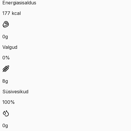
Energiasisaldus
177
kcal
0
g
Valgud
0
%
8
g
Süsivesikud
100
%
0
g