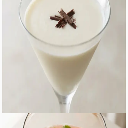
tavaline kokteil, ühendades endas kreemja tekstuuri ja
rikkaliku valge šokolaadi aroomi. Joogi siidine
konsistents tuleneb kvaliteetsest kooresegust ja
likööridest, mis loovad suus sulava elamuse. Valge
šokolaadi magusust tasakaalustab peenelt vanilliviin,
andes joogile vajaliku sügavuse ja täidluse. See kokteil
sobib ideaalselt talvisteks õhtuteks, pakkudes soojust ja
hubasust isegi siis, kui jook ise on jääkülm. See on
suurepärane valik pidulikeks sündmusteks, pühade
tähistamiseks või õhtusöögi lõpetamiseks digestiivina.
Joogi välimus on puhas ja elegantne, meenutades
värskelt langenud lund, mida kroonivad tumeda
šokolaadi laastud. Iga lonks pakub harmoonilist
kombinatsiooni jahedusest, koorese pehmusest ja
šokolaadi luksuslikust maitsest, muutes selle kokteili
unustamatuks osaks igast peolauast.
35
min
4
tk
Lihtne
4.6
Hinnang:
(
5
)