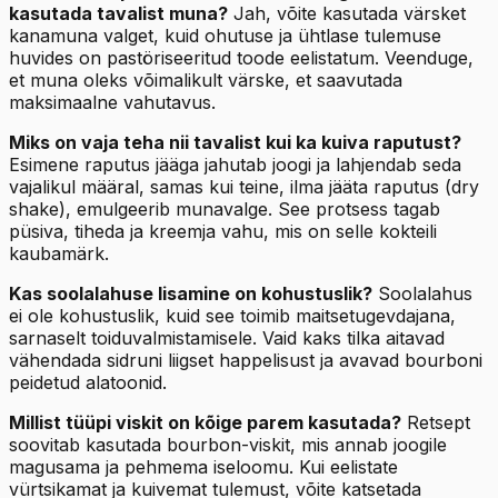
kasutada tavalist muna?
Jah, võite kasutada värsket
kanamuna valget, kuid ohutuse ja ühtlase tulemuse
huvides on pastöriseeritud toode eelistatum. Veenduge,
et muna oleks võimalikult värske, et saavutada
maksimaalne vahutavus.
Miks on vaja teha nii tavalist kui ka kuiva raputust?
Esimene raputus jääga jahutab joogi ja lahjendab seda
vajalikul määral, samas kui teine, ilma jääta raputus (dry
shake), emulgeerib munavalge. See protsess tagab
püsiva, tiheda ja kreemja vahu, mis on selle kokteili
kaubamärk.
Kas soolalahuse lisamine on kohustuslik?
Soolalahus
ei ole kohustuslik, kuid see toimib maitsetugevdajana,
sarnaselt toiduvalmistamisele. Vaid kaks tilka aitavad
vähendada sidruni liigset happelisust ja avavad bourboni
peidetud alatoonid.
Millist tüüpi viskit on kõige parem kasutada?
Retsept
soovitab kasutada bourbon-viskit, mis annab joogile
magusama ja pehmema iseloomu. Kui eelistate
vürtsikamat ja kuivemat tulemust, võite katsetada