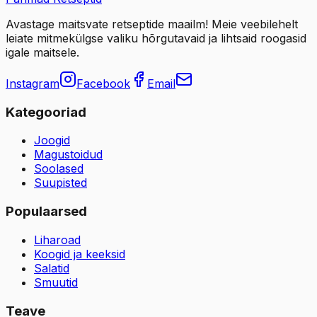
Avastage maitsvate retseptide maailm! Meie veebilehelt
leiate mitmekülgse valiku hõrgutavaid ja lihtsaid roogasid
igale maitsele.
Instagram
Facebook
Email
Kategooriad
Joogid
Magustoidud
Soolased
Suupisted
Populaarsed
Liharoad
Koogid ja keeksid
Salatid
Smuutid
Teave