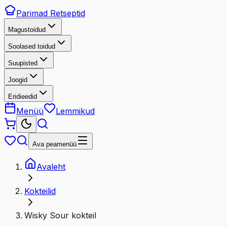
Parimad
Retseptid
Magustoidud
Soolased toidud
Suupisted
Joogid
Eridieedid
Menüü
Lemmikud
Ava peamenüü
Avaleht
Kokteilid
Wisky Sour kokteil