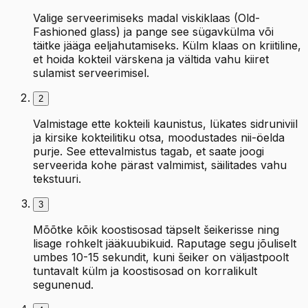
Valige serveerimiseks madal viskiklaas (Old-
Fashioned glass) ja pange see sügavkülma või
täitke jääga eeljahutamiseks. Külm klaas on kriitiline,
et hoida kokteil värskena ja vältida vahu kiiret
sulamist serveerimisel.
2
Valmistage ette kokteili kaunistus, lükates sidruniviil
ja kirsike kokteilitiku otsa, moodustades nii-öelda
purje. See ettevalmistus tagab, et saate joogi
serveerida kohe pärast valmimist, säilitades vahu
tekstuuri.
3
Mõõtke kõik koostisosad täpselt šeikerisse ning
lisage rohkelt jääkuubikuid. Raputage segu jõuliselt
umbes 10-15 sekundit, kuni šeiker on väljastpoolt
tuntavalt külm ja koostisosad on korralikult
segunenud.