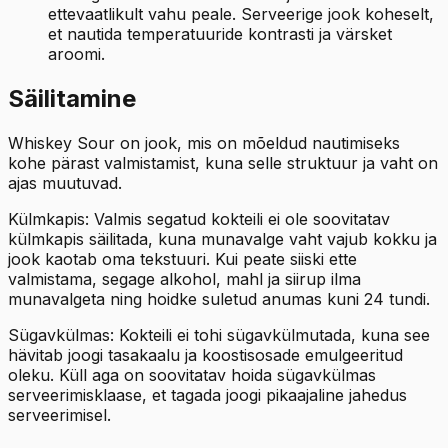
ettevaatlikult vahu peale. Serveerige jook koheselt,
et nautida temperatuuride kontrasti ja värsket
aroomi.
Säilitamine
Whiskey Sour on jook, mis on mõeldud nautimiseks
kohe pärast valmistamist, kuna selle struktuur ja vaht on
ajas muutuvad.
Külmkapis: Valmis segatud kokteili ei ole soovitatav
külmkapis säilitada, kuna munavalge vaht vajub kokku ja
jook kaotab oma tekstuuri. Kui peate siiski ette
valmistama, segage alkohol, mahl ja siirup ilma
munavalgeta ning hoidke suletud anumas kuni 24 tundi.
Sügavkülmas: Kokteili ei tohi sügavkülmutada, kuna see
hävitab joogi tasakaalu ja koostisosade emulgeeritud
oleku. Küll aga on soovitatav hoida sügavkülmas
serveerimisklaase, et tagada joogi pikaajaline jahedus
serveerimisel.