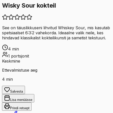
Wisky Sour kokteil
See on täiuslikkuseni lihvitud Whiskey Sour, mis kasutab
spetsiaalset 6:3:2 vahekorda. Ideaalne valik neile, kes
hindavad klassikalist kokteilikunsti ja sametist tekstuuri.
4
min
1
portsjonit
Keskmine
Ettevalmistuse aeg
4
min
Salvesta
Lisa menüüsse
Prindi retsept