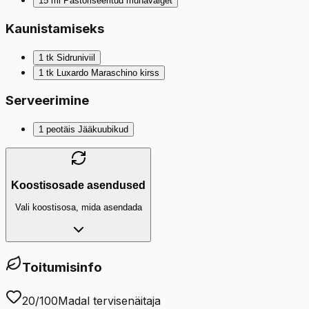
15
ml
Pastöriseeritud munavalget
Kaunistamiseks
1
tk
Sidruniviil
1
tk
Luxardo Maraschino kirss
Serveerimine
1
peotäis
Jääkuubikud
Koostisosade asendused
Vali koostisosa, mida asendada
Toitumisinfo
20
/100
Madal tervisenäitaja