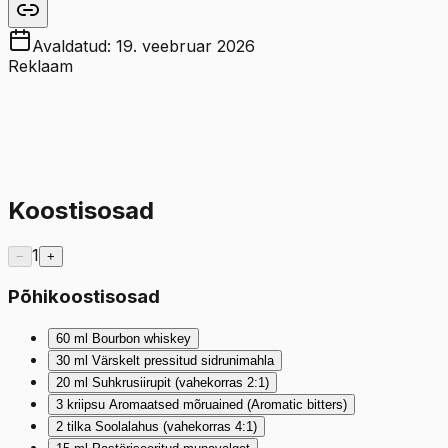
Avaldatud:
19. veebruar 2026
Reklaam
Koostisosad
1
−
+
Põhikoostisosad
60
ml
Bourbon whiskey
30
ml
Värskelt pressitud sidrunimahla
20
ml
Suhkrusiirupit (vahekorras 2:1)
3
kriipsu
Aromaatsed mõruained (Aromatic bitters)
2
tilka
Soolalahus (vahekorras 4:1)