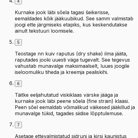
4
Kurnake jook läbi sõela tagasi šeikerisse,
eemaldades kõik jääkuubikud. See samm valmistab
joogi ette järgmiseks etapiks, kus keskendutakse
ainult tekstuuri loomisele.
5
Teostage nn kuiv raputus (dry shake) ilma jääta,
raputades jooki uuesti väga tugevalt. See tegevus
vahustab munavalge maksimaalselt, luues joogile
iseloomuliku tiheda ja kreemja pealiskihi.
6
Täitke eeljahutatud viskiklaas värske jääga ja
kurnake jook läbi peene sõela (fine strain) klaasi.
Peen sõel eemaldab võimalikud väikesed jääkillud ja
munavalge tükid, tagades siidise lõpptulemuse.
7
Asetage ettevalmistatud sidruni ja kirsi kaunistus