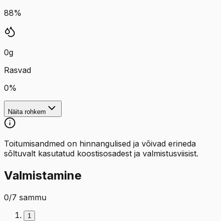
88
%
0
g
Rasvad
0
%
Näita rohkem
Toitumisandmed on hinnangulised ja võivad erineda
sõltuvalt kasutatud koostisosadest ja valmistusviisist.
Valmistamine
0
/
7
sammu
1