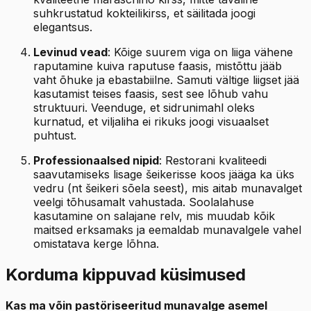
suhkrustatud kokteilikirss, et säilitada joogi
elegantsus.
Levinud vead
: Kõige suurem viga on liiga vähene
raputamine kuiva raputuse faasis, mistõttu jääb
vaht õhuke ja ebastabiilne. Samuti vältige liigset jää
kasutamist teises faasis, sest see lõhub vahu
struktuuri. Veenduge, et sidrunimahl oleks
kurnatud, et viljaliha ei rikuks joogi visuaalset
puhtust.
Professionaalsed nipid
: Restorani kvaliteedi
saavutamiseks lisage šeikerisse koos jääga ka üks
vedru (nt šeikeri sõela seest), mis aitab munavalget
veelgi tõhusamalt vahustada. Soolalahuse
kasutamine on salajane relv, mis muudab kõik
maitsed erksamaks ja eemaldab munavalgele vahel
omistatava kerge lõhna.
Korduma kippuvad küsimused
Kas ma võin pastöriseeritud munavalge asemel