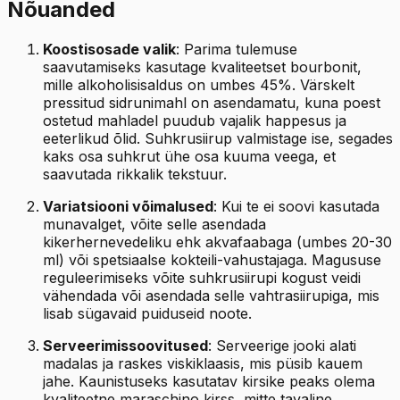
Nõuanded
Koostisosade valik
: Parima tulemuse
saavutamiseks kasutage kvaliteetset bourbonit,
mille alkoholisisaldus on umbes 45%. Värskelt
pressitud sidrunimahl on asendamatu, kuna poest
ostetud mahladel puudub vajalik happesus ja
eeterlikud õlid. Suhkrusiirup valmistage ise, segades
kaks osa suhkrut ühe osa kuuma veega, et
saavutada rikkalik tekstuur.
Variatsiooni võimalused
: Kui te ei soovi kasutada
munavalget, võite selle asendada
kikerhernevedeliku ehk akvafaabaga (umbes 20-30
ml) või spetsiaalse kokteili-vahustajaga. Magususe
reguleerimiseks võite suhkrusiirupi kogust veidi
vähendada või asendada selle vahtrasiirupiga, mis
lisab sügavaid puiduseid noote.
Serveerimissoovitused
: Serveerige jooki alati
madalas ja raskes viskiklaasis, mis püsib kauem
jahe. Kaunistuseks kasutatav kirsike peaks olema
kvaliteetne maraschino kirss, mitte tavaline