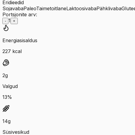
Eridieedid
Sojavaba
Paleo
Taimetoitlane
Laktoosivaba
Pähklivaba
Glute
Portsjonite arv:
1
-
+
Energiasisaldus
227
kcal
2
g
Valgud
13
%
14
g
Süsivesikud