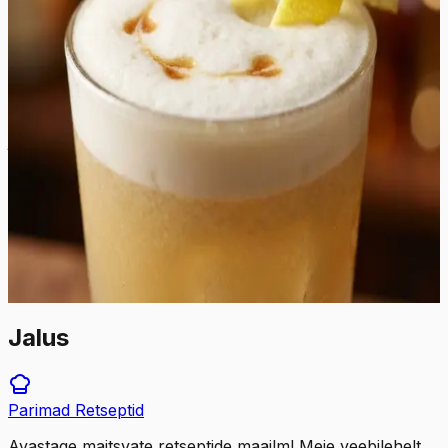
mida pehmendab rikkalik suhkrusiirup. Kokteili tekstuur
on tänu pastöriseeritud munavalgele ja spetsiaalsele
raputustehnikale luksuslikult sametine ja kreemjas,
moodustades klaasi pinnale püsiva ja tiheda vahukihi.
Maitseprofiili süvendavad aromaatsed mõruained ja
näpuotsatäis soolalahust, mis toovad esile viski magusad
karamellinoodid ja mahendavad tsitruse teravust. See
jook sobib ideaalselt nautimiseks sumedatel
õhtupoolikutel või elegantse aperitiivina enne õhtusööki.
Jook on visuaalselt kütkestav, serveerituna madalas
viskiklaasis koos klassikalise kirsist ja sidruniviilust
valmistatud kaunistusega, mis lisab joogile viimase lihvi.
4
min
1
tk
Jalus
Parimad
Retseptid
Avastage maitsvate retseptide maailm! Meie veebilehelt