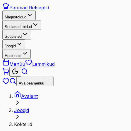
Parimad
Retseptid
Magustoidud
Soolased toidud
Suupisted
Joogid
Eridieedid
Menüü
Lemmikud
Ava peamenüü
Avaleht
Joogid
Kokteilid