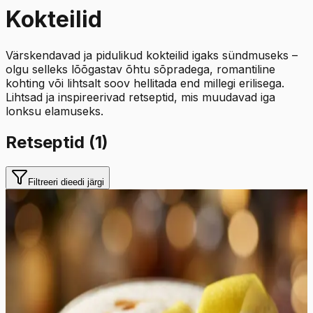
Kokteilid
Värskendavad ja pidulikud kokteilid igaks sündmuseks –
olgu selleks lõõgastav õhtu sõpradega, romantiline
kohting või lihtsalt soov hellitada end millegi erilisega.
Lihtsad ja inspireerivad retseptid, mis muudavad iga
lonksu elamuseks.
Retseptid (
1
)
Filtreeri dieedi järgi
Keskmine
4.6
Hinnang:
(
5
)
Wisky Sour kokteil
Whiskey Sour on meisterlikult tasakaalustatud kokteil,
mis pakub tõelist maitsete sümfooniat. Selles joogis
kohtuvad tammevaadi soojusest pakatav bourbon-viski
ning värskelt pressitud sidrunimahla kirgas hapukus,