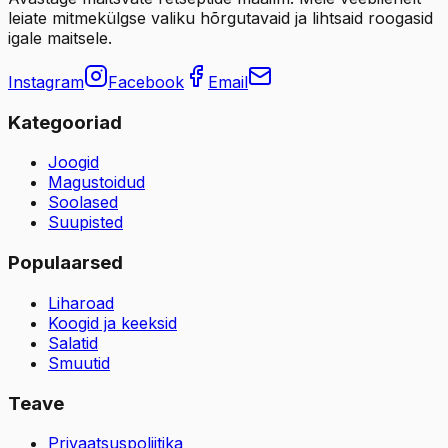
leiate mitmekülgse valiku hõrgutavaid ja lihtsaid roogasid
igale maitsele.
Instagram
Facebook
Email
Kategooriad
Joogid
Magustoidud
Soolased
Suupisted
Populaarsed
Liharoad
Koogid ja keeksid
Salatid
Smuutid
Teave
Privaatsuspoliitika