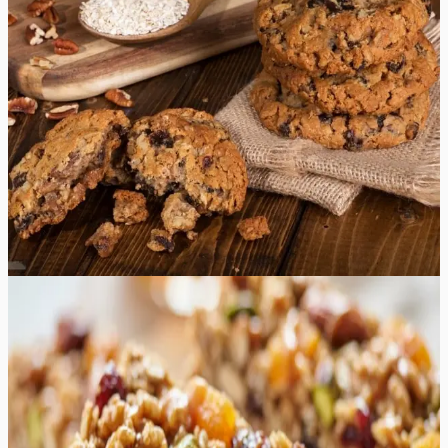
šokolaaditükkidega
Kaerahelbeküpsised šokolaaditükkidega on klassikaline
maiuspala, mis ühendab küpsiste rikkaliku šokolaadise
maitse ja kaera südamliku, tervisliku tekstuuri.
Kaerahelbed annavad küpsistele ainulaadse tekstuuri ja
veidi lisatoitainet, mis teeb neist maitsva ja rahuldust
pakkuva suupiste. Need küpsised sobivad ideaalselt
magusaisu rahuldamiseks ning pealegi on neid lihtne
valmistada ja need maitsevad kõigile!
32
min
42
tk
Lihtne
4.9
Hinnang:
(
7
)
Isetehtud müslibatoonid
Isetehtud müslibatoonid on parim viis kontrollida oma
vahepalade toiteväärtust ja vältida poeriiulitel leiduvaid
liigseid suhkruid ning säilitusaineid. See retsept on loodud
pakkumaks täiuslikku tasakaalu aeglaselt imenduvate