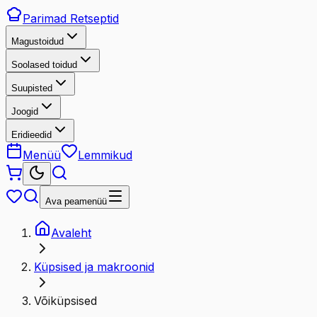
Parimad
Retseptid
Magustoidud
Soolased toidud
Suupisted
Joogid
Eridieedid
Menüü
Lemmikud
Ava peamenüü
Avaleht
Küpsised ja makroonid
Võiküpsised