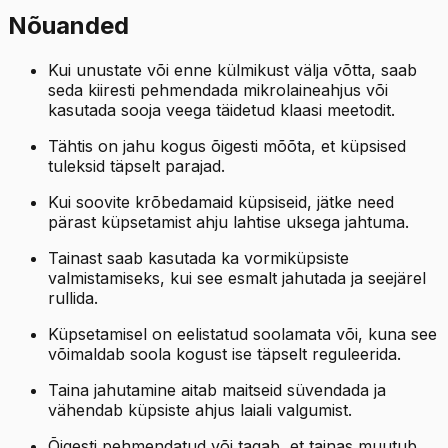
Nõuanded
Kui unustate või enne külmikust välja võtta, saab
seda kiiresti pehmendada mikrolaineahjus või
kasutada sooja veega täidetud klaasi meetodit.
Tähtis on jahu kogus õigesti mõõta, et küpsised
tuleksid täpselt parajad.
Kui soovite krõbedamaid küpsiseid, jätke need
pärast küpsetamist ahju lahtise uksega jahtuma.
Tainast saab kasutada ka vormiküpsiste
valmistamiseks, kui see esmalt jahutada ja seejärel
rullida.
Küpsetamisel on eelistatud soolamata või, kuna see
võimaldab soola kogust ise täpselt reguleerida.
Taina jahutamine aitab maitseid süvendada ja
vähendab küpsiste ahjus laiali valgumist.
Õigesti pehmendatud või tagab, et tainas muutub