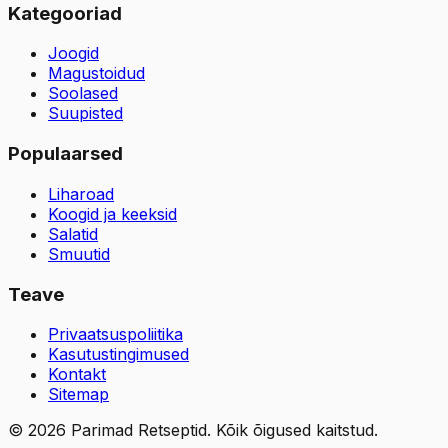
Kategooriad
Joogid
Magustoidud
Soolased
Suupisted
Populaarsed
Liharoad
Koogid ja keeksid
Salatid
Smuutid
Teave
Privaatsuspoliitika
Kasutustingimused
Kontakt
Sitemap
©
2026
Parimad Retseptid. Kõik õigused kaitstud.