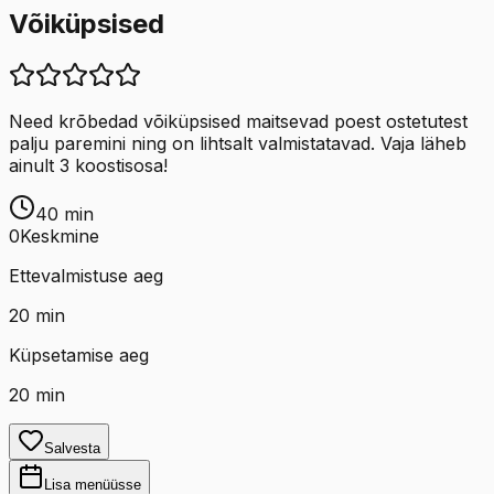
Võiküpsised
Need krõbedad võiküpsised maitsevad poest ostetutest
palju paremini ning on lihtsalt valmistatavad. Vaja läheb
ainult 3 koostisosa!
40
min
0
Keskmine
Ettevalmistuse aeg
20
min
Küpsetamise aeg
20
min
Salvesta
Lisa menüüsse