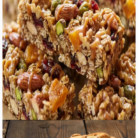
süsivesikute, tervislike rasvade ja loodusliku magususe
vahel, mis annab pikaajalise energiasüsti. Müslibatoonide
valmistamine kodus on tõeline aroomiteraapia – kui
röstite kaerahelbeid ja pähkleid, täitub teie köök sooja,
pähklise ja karamellise lõhnaga, mis kutsub koheselt
proovima. Need batoonid on tekstuurilt meeldivalt
nätsked, kuid samas krõmpsuvad tänu tervetele
pähklitele ja seemnetele. See on ideaalne kaaslane
kiireks hommikusöögiks tee peal, toitvaks vahepalaks
matkarajale või tervislikuks maiustuseks laste
koolipakkidesse. Kasutades mett ja naturaalset pähklivõid
sidusainena, saavutame luksusliku tekstruuri, mis ei
murene, vaid püsib kindlalt koos. Retsept on paindlik,
võimaldades teil katsetada erinevate lisanditega vastavalt
hooajale või oma maitse-eelistustele, muutes iga teo
ainulaadseks ja põnevaks kulinaarseks kogemuseks.
45
min
12
tk
Keskmine
5.0
Hinnang:
(
7
)
Biscotti