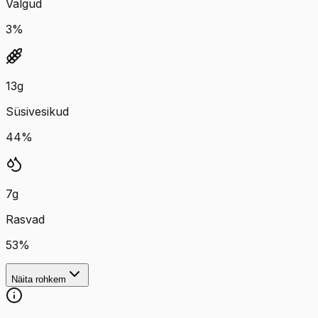
Valgud
3
%
13
g
Süsivesikud
44
%
7
g
Rasvad
53
%
Näita rohkem