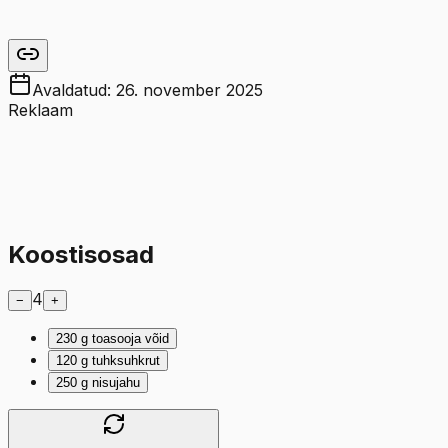
Avaldatud:
26. november 2025
Reklaam
Koostisosad
4
−
+
230
g
toasooja võid
120
g
tuhksuhkrut
250
g
nisujahu