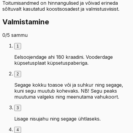
Toitumisandmed on hinnangulised ja võivad erineda
sõltuvalt kasutatud koostisosadest ja valmistusviisist.
Valmistamine
0
/
5
sammu
1
Eelsoojendage ahi 180 kraadini. Vooderdage
küpsetusplaat küpsetuspaberiga.
2
Segage kokku toasoe või ja suhkur ning segage,
kuni segu muutub kohevaks. NB! Segu peaks
muutuma valgeks ning meenutama vahukoort.
3
Lisage nisujahu ning segage ühtlaseks.
4