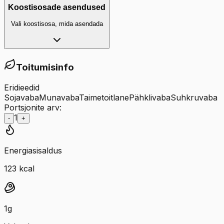
Koostisosade asendused
Vali koostisosa, mida asendada
Toitumisinfo
Eridieedid
Sojavaba
Munavaba
Taimetoitlane
Pähklivaba
Suhkruvaba
Portsjonite arv:
1
-
+
Energiasisaldus
123
kcal
1
g