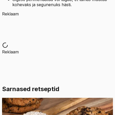
kohevaks ja segunenuks hästi.
Reklaam
Reklaam
Sarnased retseptid
Keskmine
4.8
Hinnang:
(
4
)
Pehmed kaerahelbeküpsised