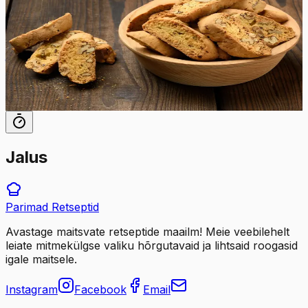
Proovige krõbedaid ja kaks korda küpsetatud biscotti
küpsiseid, mis sobivad ideaalselt hommikukohvi kõrvale
ja pakuvad tõelist Itaalia maitset igas ampsus!
60
min
18
tk
Jalus
Parimad
Retseptid
Avastage maitsvate retseptide maailm! Meie veebilehelt
leiate mitmekülgse valiku hõrgutavaid ja lihtsaid roogasid
igale maitsele.
Instagram
Facebook
Email