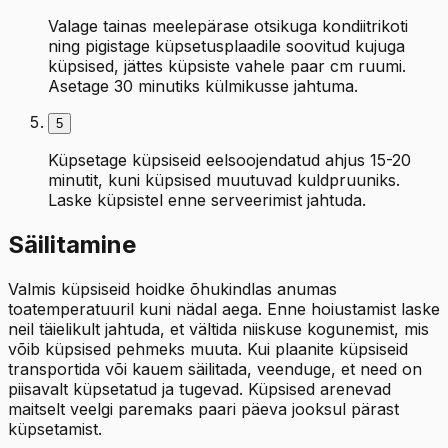
Valage tainas meelepärase otsikuga kondiitrikoti
ning pigistage küpsetusplaadile soovitud kujuga
küpsised, jättes küpsiste vahele paar cm ruumi.
Asetage 30 minutiks külmikusse jahtuma.
5
Küpsetage küpsiseid eelsoojendatud ahjus 15-20
minutit, kuni küpsised muutuvad kuldpruuniks.
Laske küpsistel enne serveerimist jahtuda.
Säilitamine
Valmis küpsiseid hoidke õhukindlas anumas
toatemperatuuril kuni nädal aega. Enne hoiustamist laske
neil täielikult jahtuda, et vältida niiskuse kogunemist, mis
võib küpsised pehmeks muuta. Kui plaanite küpsiseid
transportida või kauem säilitada, veenduge, et need on
piisavalt küpsetatud ja tugevad. Küpsised arenevad
maitselt veelgi paremaks paari päeva jooksul pärast
küpsetamist.