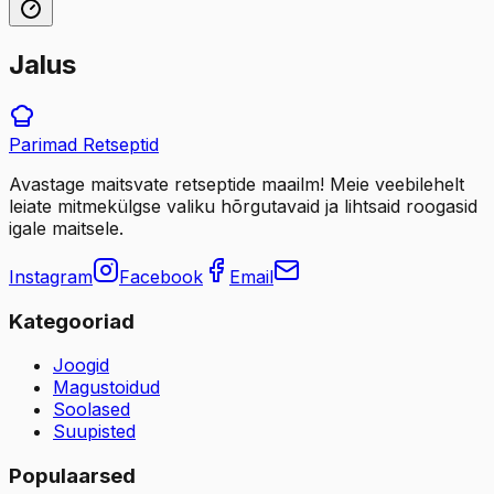
Jalus
Parimad
Retseptid
Avastage maitsvate retseptide maailm! Meie veebilehelt
leiate mitmekülgse valiku hõrgutavaid ja lihtsaid roogasid
igale maitsele.
Instagram
Facebook
Email
Kategooriad
Joogid
Magustoidud
Soolased
Suupisted
Populaarsed