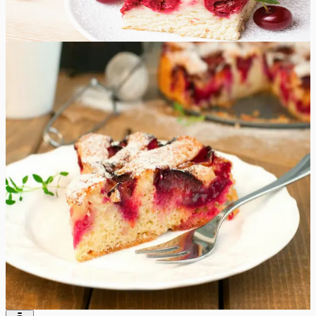
65
min
8
tk
Raske
5.0
Hinnang:
(
3
)
Ploomikook
See jogurtiga ploomikook on imeliselt kerge ja maitsekas
magustoit, mida on väga lihtne valmistada. See maitsvate
suviste ploomidega täidetud jogurtikook sobib
suurepäraselt pärastlõunaseks teeks või magustoiduks!
See veetlev jogurti-ploomikook ühendab endas jogurti
hapukuse ja ploomide magususe. Jogurt muudab koogi
eriliselt mahlaseks ja õrnaks, samas kui ploomid lisavad
maitsemeeleolu ja värvi. Sellest koogist saab kindlasti teie
pere ja sõprade lemmik ning see on suurepärane
võimalus kasutada ära kõik üleliigsed ploomid, mis teil
võib-olla käepärast on.
65
min
10
tk