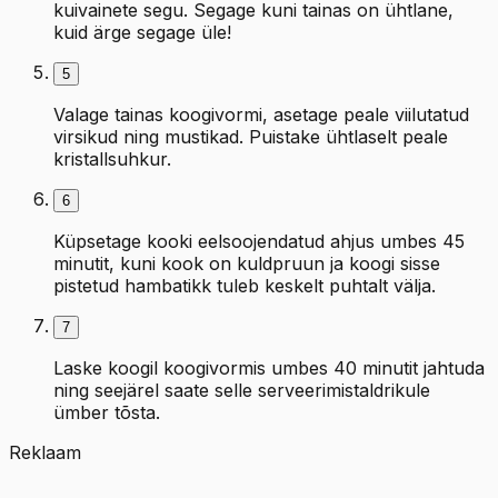
kuivainete segu. Segage kuni tainas on ühtlane,
kuid ärge segage üle!
5
Valage tainas koogivormi, asetage peale viilutatud
virsikud ning mustikad. Puistake ühtlaselt peale
kristallsuhkur.
6
Küpsetage kooki eelsoojendatud ahjus umbes 45
minutit, kuni kook on kuldpruun ja koogi sisse
pistetud hambatikk tuleb keskelt puhtalt välja.
7
Laske koogil koogivormis umbes 40 minutit jahtuda
ning seejärel saate selle serveerimistaldrikule
ümber tõsta.
Reklaam