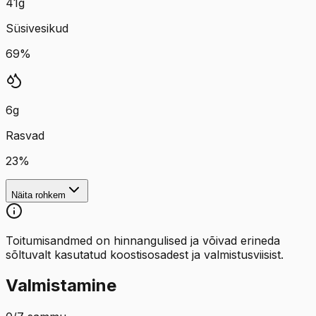
41
g
Süsivesikud
69
%
6
g
Rasvad
23
%
Näita rohkem
Toitumisandmed on hinnangulised ja võivad erineda
sõltuvalt kasutatud koostisosadest ja valmistusviisist.
Valmistamine