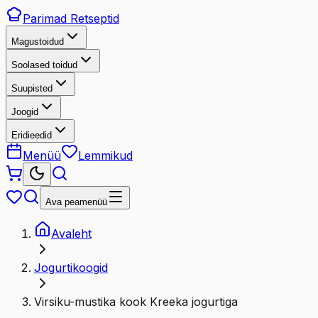
Parimad
Retseptid
Magustoidud
Soolased toidud
Suupisted
Joogid
Eridieedid
Menüü
Lemmikud
Ava peamenüü
Avaleht
Jogurtikoogid
Virsiku-mustika kook Kreeka jogurtiga