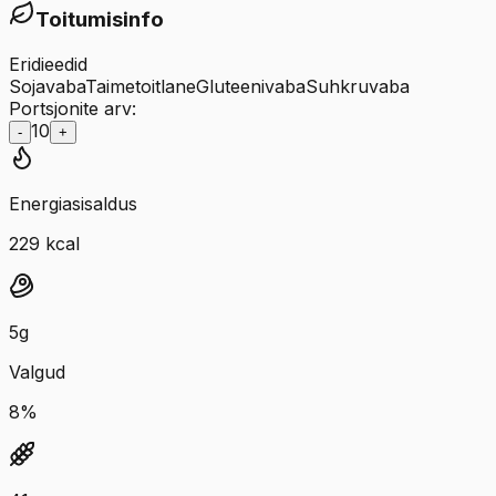
Toitumisinfo
Eridieedid
Sojavaba
Taimetoitlane
Gluteenivaba
Suhkruvaba
Portsjonite arv:
10
-
+
Energiasisaldus
229
kcal
5
g
Valgud
8
%