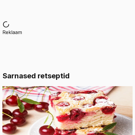
Reklaam
Sarnased retseptid
Raske
4.7
Hinnang:
(
7
)
Lihtne kirsikook
See kerge ja lihtne kirsikook on mahlane ja pehme ning
imelihtne valmistada! Serveeriga niisama või koos
vahukoore ja värskete kirssidega.