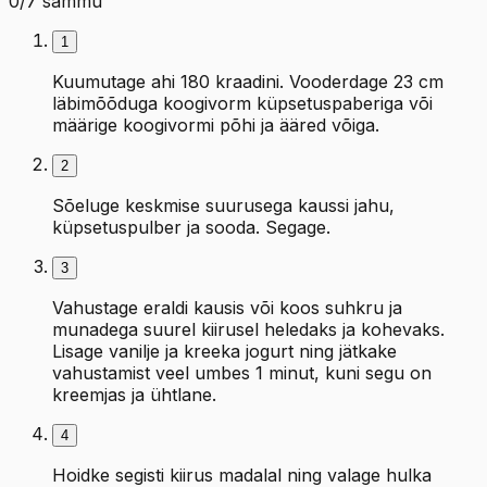
0
/
7
sammu
1
Kuumutage ahi 180 kraadini. Vooderdage 23 cm
läbimõõduga koogivorm küpsetuspaberiga või
määrige koogivormi põhi ja ääred võiga.
2
Sõeluge keskmise suurusega kaussi jahu,
küpsetuspulber ja sooda. Segage.
3
Vahustage eraldi kausis või koos suhkru ja
munadega suurel kiirusel heledaks ja kohevaks.
Lisage vanilje ja kreeka jogurt ning jätkake
vahustamist veel umbes 1 minut, kuni segu on
kreemjas ja ühtlane.
4
Hoidke segisti kiirus madalal ning valage hulka