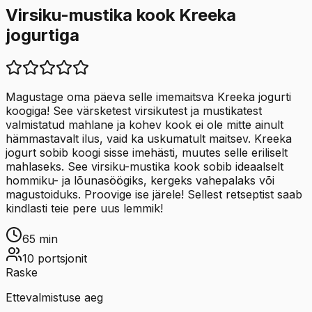
Virsiku-mustika kook Kreeka
jogurtiga
Magustage oma päeva selle imemaitsva Kreeka jogurti
koogiga! See värsketest virsikutest ja mustikatest
valmistatud mahlane ja kohev kook ei ole mitte ainult
hämmastavalt ilus, vaid ka uskumatult maitsev. Kreeka
jogurt sobib koogi sisse imehästi, muutes selle eriliselt
mahlaseks. See virsiku-mustika kook sobib ideaalselt
hommiku- ja lõunasöögiks, kergeks vahepalaks või
magustoiduks. Proovige ise järele! Sellest retseptist saab
kindlasti teie pere uus lemmik!
65
min
10
portsjonit
Raske
Ettevalmistuse aeg