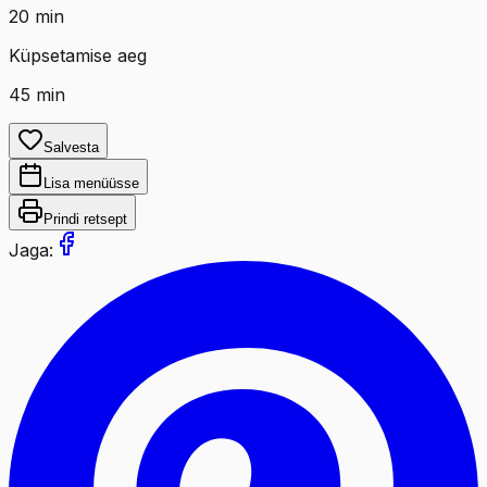
20
min
Küpsetamise aeg
45
min
Salvesta
Lisa menüüsse
Prindi retsept
Jaga: