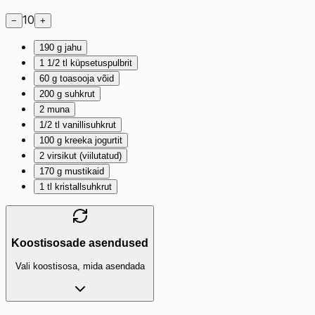
10
−
+
190
g
jahu
1 1/2
tl
küpsetuspulbrit
60
g
toasooja võid
200
g
suhkrut
2
muna
1/2
tl
vanillisuhkrut
100
g
kreeka jogurtit
2
virsikut (viilutatud)
170
g
mustikaid
1
tl
kristallsuhkrut
Koostisosade asendused
Vali koostisosa, mida asendada