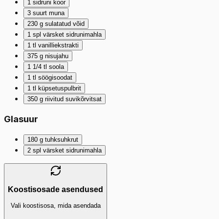
1
sidruni koor
3
suurt muna
230
g
sulatatud võid
1
spl
värsket sidrunimahla
1
tl
vanilliekstrakti
375
g
nisujahu
1 1/4
tl
soola
1
tl
söögisoodat
1
tl
küpsetuspulbrit
350
g
riivitud suvikõrvitsat
Glasuur
180
g
tuhksuhkrut
2
spl
värsket sidrunimahla
Koostisosade asendused
Vali koostisosa, mida asendada