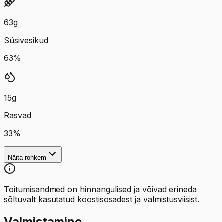
63
g
Süsivesikud
63
%
15
g
Rasvad
33
%
Näita rohkem
Toitumisandmed on hinnangulised ja võivad erineda
sõltuvalt kasutatud koostisosadest ja valmistusviisist.
Valmistamine