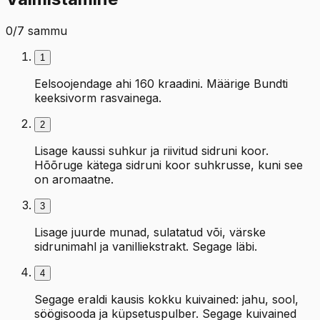
0
/
7
sammu
1
Eelsoojendage ahi 160 kraadini. Määrige Bundti
keeksivorm rasvainega.
2
Lisage kaussi suhkur ja riivitud sidruni koor.
Hõõruge kätega sidruni koor suhkrusse, kuni see
on aromaatne.
3
Lisage juurde munad, sulatatud või, värske
sidrunimahl ja vanilliekstrakt. Segage läbi.
4
Segage eraldi kausis kokku kuivained: jahu, sool,
söögisooda ja küpsetuspulber. Segage kuivained