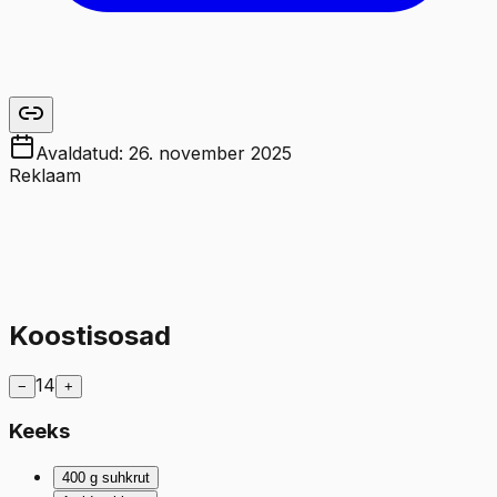
Avaldatud:
26. november 2025
Reklaam
Koostisosad
14
−
+
Keeks
400
g
suhkrut