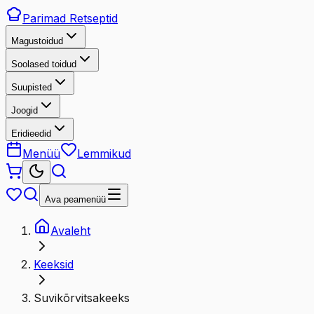
Parimad
Retseptid
Magustoidud
Soolased toidud
Suupisted
Joogid
Eridieedid
Menüü
Lemmikud
Ava peamenüü
Avaleht
Keeksid
Suvikõrvitsakeeks