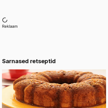
Reklaam
Sarnased retseptid
Raske
5.0
Hinnang:
(
2
)
Rummikook
See maitsev ja mahlane rummikook on kerge kodus
valmistada ning on koos maitsva rummiglasuuriga.