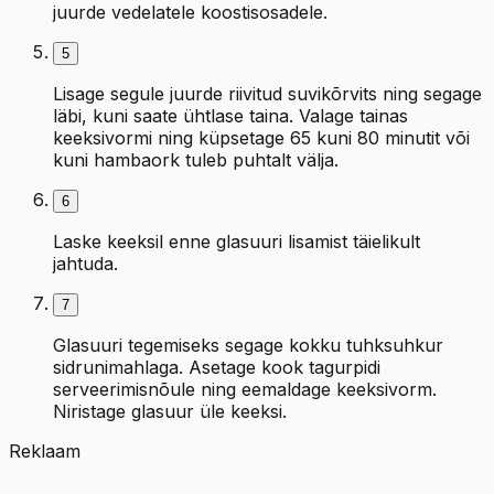
juurde vedelatele koostisosadele.
5
Lisage segule juurde riivitud suvikõrvits ning segage
läbi, kuni saate ühtlase taina. Valage tainas
keeksivormi ning küpsetage 65 kuni 80 minutit või
kuni hambaork tuleb puhtalt välja.
6
Laske keeksil enne glasuuri lisamist täielikult
jahtuda.
7
Glasuuri tegemiseks segage kokku tuhksuhkur
sidrunimahlaga. Asetage kook tagurpidi
serveerimisnõule ning eemaldage keeksivorm.
Niristage glasuur üle keeksi.
Reklaam