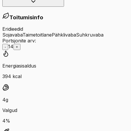
Toitumisinfo
Eridieedid
Sojavaba
Taimetoitlane
Pähklivaba
Suhkruvaba
Portsjonite arv:
14
-
+
Energiasisaldus
394
kcal
4
g
Valgud
4
%