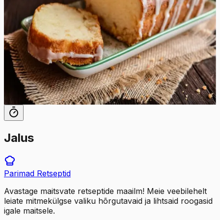
ideaalselt igaks sündmuseks ja on suurepärane viis
magusaisu rahuldamiseks, nautides samal ajal
tsitrusviljade erksat ja värskendavat maitset. Nii et
soojendage oma ahi ette, võtke koostisosad välja ja
valmistuge küpsetama. Sellest imelise apelsiniglasuuriga
kaetud pehmest keeksist saab garanteeritult teie uus
lemmik.
70
min
12
tk
Jalus
Parimad
Retseptid
Avastage maitsvate retseptide maailm! Meie veebilehelt
leiate mitmekülgse valiku hõrgutavaid ja lihtsaid roogasid
igale maitsele.