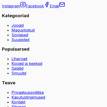
Instagram
Facebook
Email
Kategooriad
Joogid
Magustoidud
Soolased
Suupisted
Populaarsed
Liharoad
Koogid ja keeksid
Salatid
Smuutid
Teave
Privaatsuspoliitika
Kasutustingimused
Kontakt
Sitemap