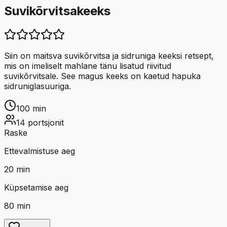
Suvikõrvitsakeeks
Siin on maitsva suvikõrvitsa ja sidruniga keeksi retsept,
mis on imeliselt mahlane tänu lisatud riivitud
suvikõrvitsale. See magus keeks on kaetud hapuka
sidruniglasuuriga.
100
min
14
portsjonit
Raske
Ettevalmistuse aeg
20
min
Küpsetamise aeg
80
min