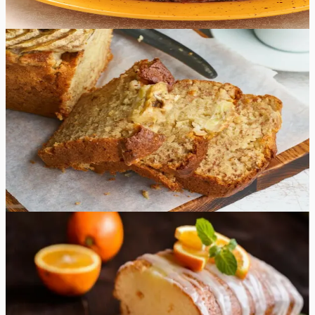
95
min
12
tk
Raske
4.8
Hinnang:
(
4
)
Banaanikeeks
See kergesti valmistatav banaanikeeks on imemaitsev,
mahlane, pehme ja mõnusalt magusa banaanimaitsega.
Samuti valmib see kiiresti ja lihtsalt. See on suurepärane
retsept oma küpsete banaanide kasutamiseks, muutes
need hõrgutiseks, millele ei suuda keegi vastu panna!
70
min
10
tk
Raske
5.0
Hinnang:
(
8
)
Apelsinikeeks glasuuriga
Teie ees on apelsinikeeks, mis on rikkalik, võine ja
eriliselt mahlane! See keeks on suurepäraselt magus,
täis apelsinimaitset nii seest kui väljast. See kook sobib