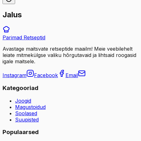
Jalus
Parimad
Retseptid
Avastage maitsvate retseptide maailm! Meie veebilehelt
leiate mitmekülgse valiku hõrgutavaid ja lihtsaid roogasid
igale maitsele.
Instagram
Facebook
Email
Kategooriad
Joogid
Magustoidud
Soolased
Suupisted
Populaarsed