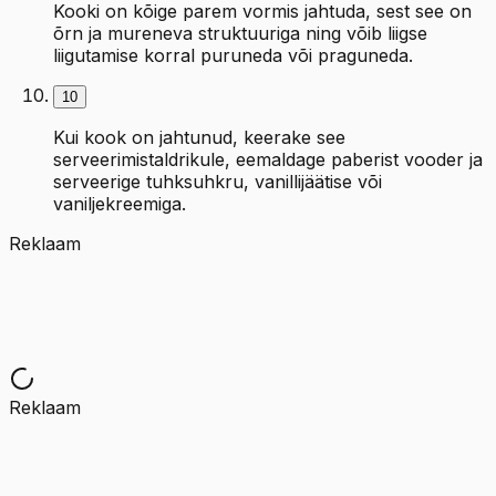
Kooki on kõige parem vormis jahtuda, sest see on
õrn ja mureneva struktuuriga ning võib liigse
liigutamise korral puruneda või praguneda.
10
Kui kook on jahtunud, keerake see
serveerimistaldrikule, eemaldage paberist vooder ja
serveerige tuhksuhkru, vanillijäätise või
vaniljekreemiga.
Reklaam
Reklaam