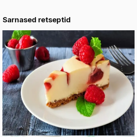
Sarnased retseptid
Raske
4.8
Hinnang:
(
9
)
Valge šokolaadi toorjuustukook
vaarikakastmega
See valge šokolaadi toorjuustukook on lihtsasti valmiv
ning suurepärase maitsega kook, mis sarnaneb
restoranis pakutava juustukoogiga. Kreemjas ja pehme
täidis valge šokolaadiga, krõbe šokolaadiküpsistest
koosnev põhi ning magushapukas värske vaarikakaste
muudavad iga suutäie taevalikuks. See vastupandamatu
retsept sobib ideaalselt erilisteks sündmusteks või lihtsalt
magusaisu rahuldamiseks!
95
min
16
tk