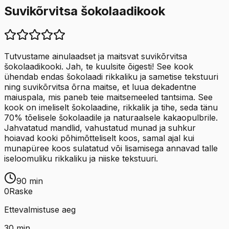
Suvikõrvitsa šokolaadikook
Tutvustame ainulaadset ja maitsvat suvikõrvitsa
šokolaadikooki. Jah, te kuulsite õigesti! See kook
ühendab endas šokolaadi rikkaliku ja sametise tekstuuri
ning suvikõrvitsa õrna maitse, et luua dekadentne
maiuspala, mis paneb teie maitsemeeled tantsima. See
kook on imeliselt šokolaadine, rikkalik ja tihe, seda tänu
70% tõelisele šokolaadile ja naturaalsele kakaopulbrile.
Jahvatatud mandlid, vahustatud munad ja suhkur
hoiavad kooki põhimõtteliselt koos, samal ajal kui
munapüree koos sulatatud või lisamisega annavad talle
iseloomuliku rikkaliku ja niiske tekstuuri.
90
min
0
Raske
Ettevalmistuse aeg
30
min