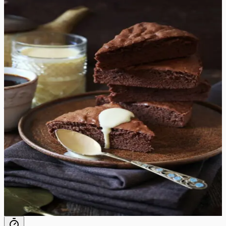
Raske
4.8
Hinnang:
(
6
)
Prantsuse šokolaadikook
Teie ees on tüüpiline prantsuse šokolaadikook – tihe,
tume ja maitsev. Hellitage end selle rikkalikku ja kreemja
tüüpilise Prantsuse šokolaadikoogi retseptiga! Sametise
šokolaadi nüansiga valmistatud hõrgutis on täiuslik
tasakaal magusa ja mõru vahel. Avaldage oma külalistele
muljet selle klassikalise, rafineeritud magustoiduga, mis
jätab nad rohkem paluma. Olge valmis nautima igat
suutäit sellest rikkalikust koogist, mille tekstuur sulab
suus ja maitse on taevalik. Alustage selle klassikalise
prantsuse koogi retsepti valmistamist, mis viib teie
maitsemeeled kondiitritoodete paradiisi! Eriliselt
suurepäraseks saate muuta koogi, kui katate selle
tuhksuhkruga ja serveerite kergelt magustatud
vahukoore või vaniljemaitselise keedukreemiga.
80
min
12
tk