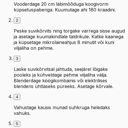
Vooderdage 20 cm läbimõõduga koogivorm
küpsetuspaberiga. Kuumutage ahi 180 kraadini.
2
Peske suvikõrvits ning torgake varrega sisse augud
ja asetage kuumakindlale taldrikule. Katke kaanega
ja küpsetage mikrolaineahjus 8 minutit või kuni
viljaliha on pehme.
3
Laske suvikõrvitsal jahtuda, seejärel lõigake
pooleks ja kühveldage pehme viljaliha välja.
Blenderdage köögikombainis või elektrilises
blenderis ühtlaseks püreeks. Asetage kõrvale.
4
Vahustage kausis munad suhkruga heledaks
vahuks.
5