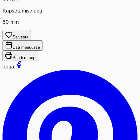
Küpsetamise aeg
60
min
Salvesta
Lisa menüüsse
Prindi retsept
Jaga: