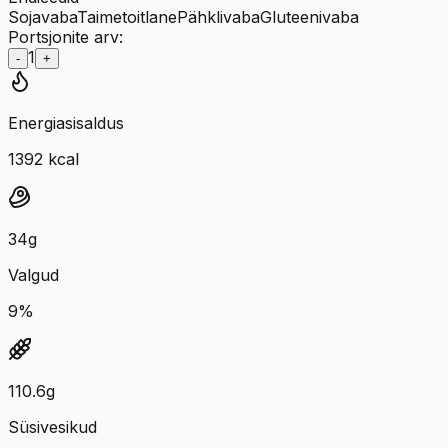
Sojavaba
Taimetoitlane
Pähklivaba
Gluteenivaba
Portsjonite arv:
1
-
+
Energiasisaldus
1392
kcal
34
g
Valgud
9
%
110.6
g
Süsivesikud