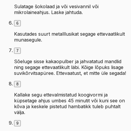
Sulatage šokolaad ja või vesivannil või
mikrolaineahjus. Laske jahtuda.
6
Kasutades suurt metalllusikat segage ettevaatlikult
munasegule.
7
Sõeluge sisse kakaopulber ja jahvatatud mandlid
ning segage ettevaatlikult läbi. Kõige lõpuks lisage
suvikõrvitsapüree. Ettevaatust, et mitte üle segada!
8
Kallake segu ettevalmistatud koogivormi ja
küpsetage ahjus umbes 45 minutit või kuni see on
kõva ja keskele pistetud hambatikk tuleb puhtalt
välja.
9