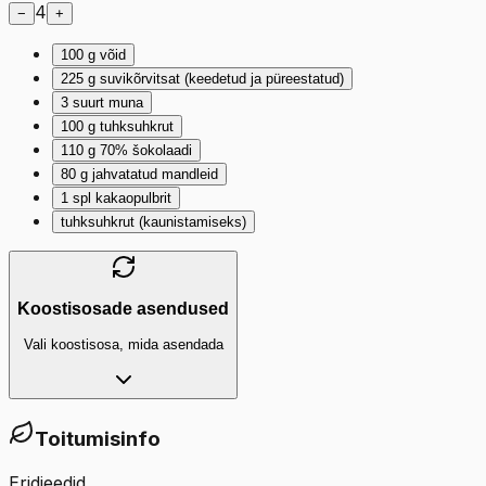
4
−
+
100
g
võid
225
g
suvikõrvitsat (keedetud ja püreestatud)
3
suurt muna
100
g
tuhksuhkrut
110
g
70% šokolaadi
80
g
jahvatatud mandleid
1
spl
kakaopulbrit
tuhksuhkrut (kaunistamiseks)
Koostisosade asendused
Vali koostisosa, mida asendada
Toitumisinfo
Eridieedid