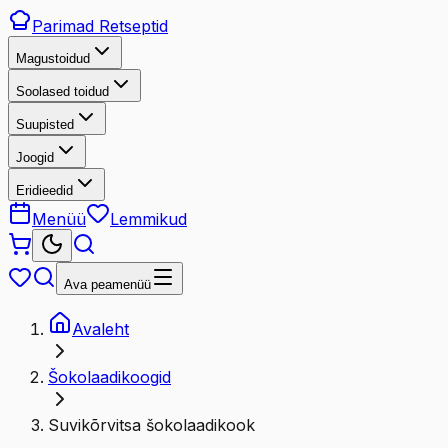
Parimad
Retseptid
Magustoidud
Soolased toidud
Suupisted
Joogid
Eridieedid
Menüü
Lemmikud
Ava peamenüü
Avaleht
Šokolaadikoogid
Suvikõrvitsa šokolaadikook