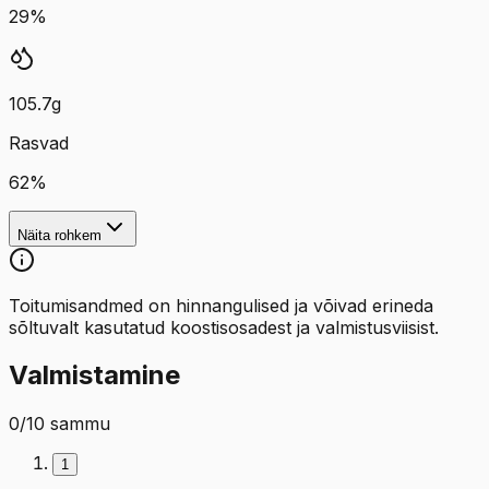
29
%
105.7
g
Rasvad
62
%
Näita rohkem
Toitumisandmed on hinnangulised ja võivad erineda
sõltuvalt kasutatud koostisosadest ja valmistusviisist.
Valmistamine
0
/
10
sammu
1