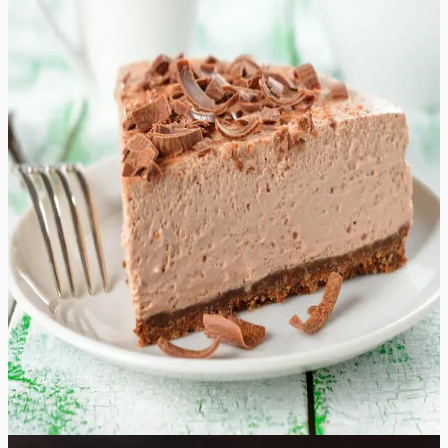
Lihtne
5.0
Hinnang:
(
4
)
Küpsetamata toorjuustukook piimašokolaadiga
Klassikaline rikkalik ja kreemjas küpsetamata
toorjuustukook, mis koosneb 8 koostisosast ja mille
valmistamiseks kulub vaid 10 minutit. Ideaalne retsept
pühade tähistamiseks, sünnipäevadeks, erilisteks
sündmusteks või õhtusöökideks. Nautige piimašokolaadi
kreemjat ja dekadentset maitset imepärase patuse
maitsega maiuspalaga. See kook on täiuslik
kombinatsioon rikkalikust piimašokolaadist ja sametisest
toorjuustust, mille põhjaks on krõbe küpsisekiht. Kuna
küpsetamist ei ole vaja, on seda magustoitu lihtne
valmistada ja see sobib ideaalselt nendeks kuumadeks
suvepäevadeks, kui ahju sisselülitamine ei ole lihtsalt
võimalus. See juustukook sulatab teid esimesest kuni
viimase suutäieni.
10
min
16
tk