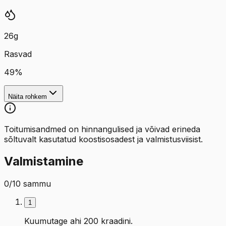
26
g
Rasvad
49
%
Näita rohkem
Toitumisandmed on hinnangulised ja võivad erineda
sõltuvalt kasutatud koostisosadest ja valmistusviisist.
Valmistamine
0
/
10
sammu
1
Kuumutage ahi 200 kraadini.