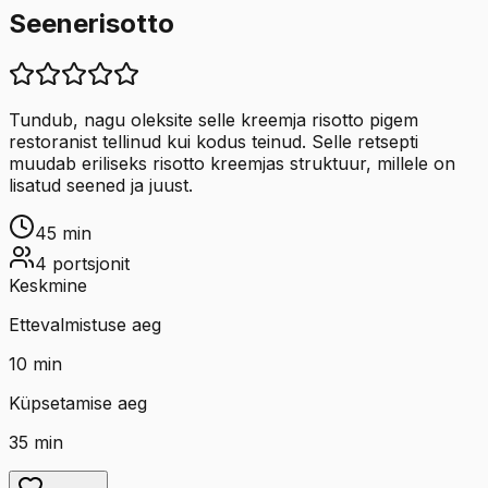
Seenerisotto
Tundub, nagu oleksite selle kreemja risotto pigem
restoranist tellinud kui kodus teinud. Selle retsepti
muudab eriliseks risotto kreemjas struktuur, millele on
lisatud seened ja juust.
45
min
4
portsjonit
Keskmine
Ettevalmistuse aeg
10
min
Küpsetamise aeg
35
min