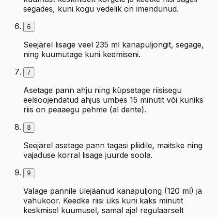
segades, kuni kogu vedelik on imendunud.
6
Seejärel lisage veel 235 ml kanapuljongit, segage,
ning kuumutage kuni keemiseni.
7
Asetage pann ahju ning küpsetage riisisegu
eelsoojendatud ahjus umbes 15 minutit või kuniks
riis on peaaegu pehme (al dente).
8
Seejärel asetage pann tagasi pliidile, maitske ning
vajaduse korral lisage juurde soola.
9
Valage pannile ülejäänud kanapuljong (120 ml) ja
vahukoor. Keedke riisi üks kuni kaks minutit
keskmisel kuumusel, samal ajal regulaarselt