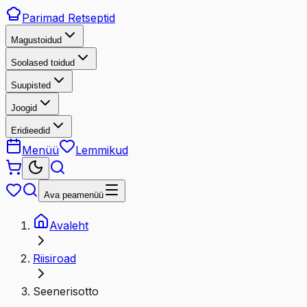
Parimad
Retseptid
Magustoidud
Soolased toidud
Suupisted
Joogid
Eridieedid
Menüü
Lemmikud
Ava peamenüü
Avaleht
Riisiroad
Seenerisotto