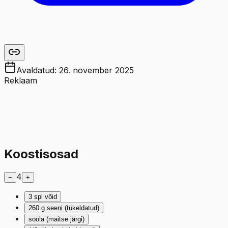
Avaldatud:
26. november 2025
Reklaam
Koostisosad
4
−
+
3
spl
võid
260
g
seeni (tükeldatud)
soola (maitse järgi)