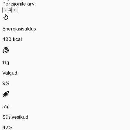
Portsjonite arv:
4
-
+
Energiasisaldus
480
kcal
11
g
Valgud
9
%
51
g
Süsivesikud
42
%