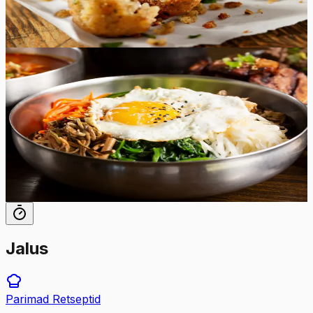
55
min
18
tk
Raske
5.0
Hinnang:
(
5
)
Bibimbap
Tuntud klassikaline Korea riisikauss ehk bibimbap on
lihtne ja ilus roog, mis toob kokku erinevad köögiviljad,
veiseliha ning maitsva ja vürtsika bibimbap-kastme.
70
min
4
tk
Jalus
Parimad
Retseptid