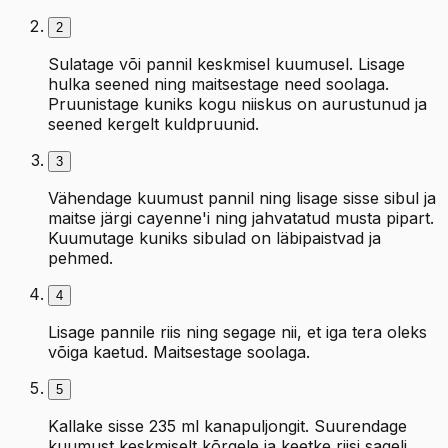
2
Sulatage või pannil keskmisel kuumusel. Lisage
hulka seened ning maitsestage need soolaga.
Pruunistage kuniks kogu niiskus on aurustunud ja
seened kergelt kuldpruunid.
3
Vähendage kuumust pannil ning lisage sisse sibul ja
maitse järgi cayenne'i ning jahvatatud musta pipart.
Kuumutage kuniks sibulad on läbipaistvad ja
pehmed.
4
Lisage pannile riis ning segage nii, et iga tera oleks
võiga kaetud. Maitsestage soolaga.
5
Kallake sisse 235 ml kanapuljongit. Suurendage
kuumust keskmiselt kõrgele ja keetke riisi sageli