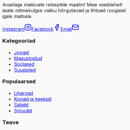
Avastage maitsvate retseptide maailm! Meie veebilehelt
leiate mitmekülgse valiku hõrgutavaid ja lihtsaid roogasid
igale maitsele.
Instagram
Facebook
Email
Kategooriad
Joogid
Magustoidud
Soolased
Suupisted
Populaarsed
Liharoad
Koogid ja keeksid
Salatid
Smuutid
Teave