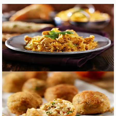
Raske
5.0
Hinnang:
(
2
)
Biryani riisiroog kanaga
Aromaatne, maitsev ja vürtsikas ühe poti Biryani riisiroog
kanaga, mis on valmistatud basmati riisi, vürtside, kana ja
maitsetaimedega. See on algaja retsept ja seda saab teha
hõlpsasti. Serveerige kana biryani koos Raita või Salan
kastmega.
85
min
4
tk
Keskmine
4.7
Hinnang:
(
10
)
Arancini
Maitsvad ja krõbedad Arancini pallid on valmistatud
valge veini risottost ning on keskelt mõnusalt juustused.
Need Itaalia riisipallid sobivad suurepäraselt nii lõuna-
kui ka õhtusöögiks.