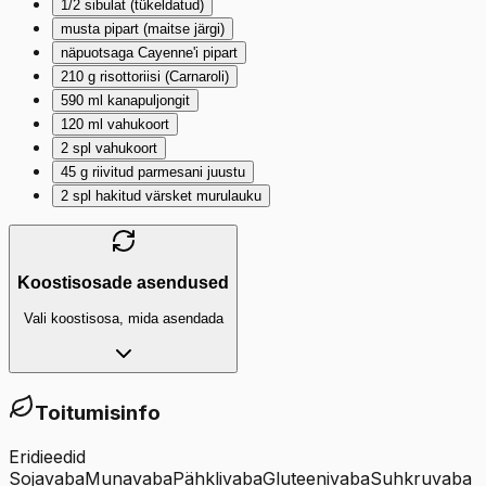
1/2
sibulat (tükeldatud)
musta pipart (maitse järgi)
näpuotsaga Cayenne'i pipart
210
g
risottoriisi (Carnaroli)
590
ml
kanapuljongit
120
ml
vahukoort
2
spl
vahukoort
45
g
riivitud parmesani juustu
2
spl
hakitud värsket murulauku
Koostisosade asendused
Vali koostisosa, mida asendada
Toitumisinfo
Eridieedid
Sojavaba
Munavaba
Pähklivaba
Gluteenivaba
Suhkruvaba