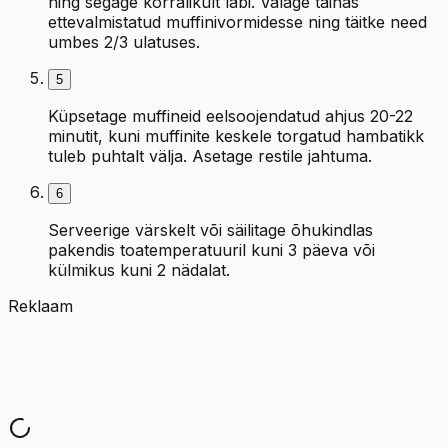
ning segage korralikult läbi. Valage tainas
ettevalmistatud muffinivormidesse ning täitke need
umbes 2/3 ulatuses.
5
Küpsetage muffineid eelsoojendatud ahjus 20-22
minutit, kuni muffinite keskele torgatud hambatikk
tuleb puhtalt välja. Asetage restile jahtuma.
6
Serveerige värskelt või säilitage õhukindlas
pakendis toatemperatuuril kuni 3 päeva või
külmikus kuni 2 nädalat.
Reklaam