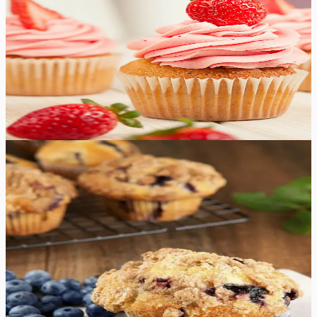
Maasika tassikoogid
Magusad ja suussulavad maasika tassikoogid on
suurepäraseks magustoiduks ja näevad ilusad välja.
Koogid sisaldavad värskeid maasikatükke ning on kaetud
kerge ja värske maasikakreemiga.
45
min
24
tk
Keskmine
4.9
Hinnang:
(
9
)
Mustikamuffinid
Kas otsite midagi magusat ja maitsvat hommikusöögiks
või suupisteks? Meie mustikamuffinite retsept on täpselt
see, mida vajate! Need pehmed ja kohevad
mustikamuffinid on täis värskeid mustikaid ning neil on
just õige kogus magusust. Meie retsept on lihtne ja kiire,
nii et saate need muffinid valmis meisterdada ilma suure
vaevata. Ärge enam oodake, proovige neid pealt
krõbedaid ja seest mõnusalt pehmeid, suussulavaid