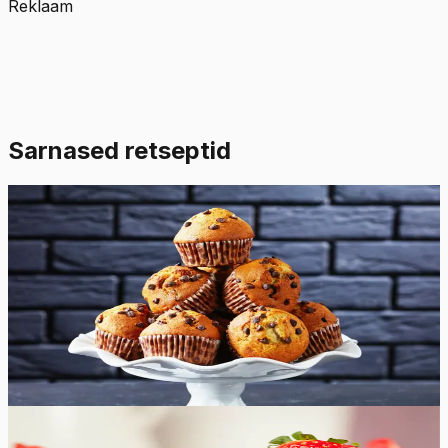
Reklaam
Sarnased retseptid
Keskmine
4.9
Hinnang:
(
8
)
Banaanimuffinid šokolaaditükkidega
Nendel banaanimuffinidel on rikkalik maitse, mis tuleneb
lusikatäiest lahustuva kohvi graanulitest. Kohvimaitse
tõstab šokolaaditükkide maitset tõeliselt esile.
35
min
18
tk
Keskmine
4.8
Hinnang:
(
4
)