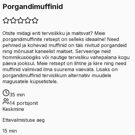
Porgandimuffinid
Otsite midagi eriti tervislikku ja maitsvat? Meie
porgandimuffinite retsept on selleks ideaalne! Need
pehmed ja kohevad muffinid on täis riivitud porgandeid
ning mõnusat kaneelist maitset. Serveerige neid
hommikusöögiks või nautige tervisliku vahepalana kogu
päeva jooksul. Meie retsept on lihtne ja kiire ning need
muffinid valmivad ilma suurema vaevata. Lisaks on
porgandimuffinid tervislikum alternatiiv muudele
magusatele küpsetistele.
35
min
14
portsjonit
Keskmine
Ettevalmistuse aeg
15
min