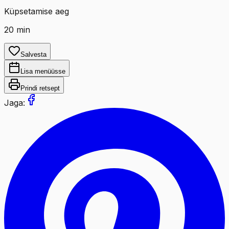
Küpsetamise aeg
20
min
Salvesta
Lisa menüüsse
Prindi retsept
Jaga: