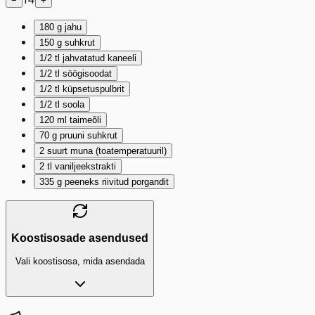
−
+
180
g
jahu
150
g
suhkrut
1/2
tl
jahvatatud kaneeli
1/2
tl
söögisoodat
1/2
tl
küpsetuspulbrit
1/2
tl
soola
120
ml
taimeõli
70
g
pruuni suhkrut
2
suurt muna (toatemperatuuril)
2
tl
vaniljeekstrakti
335
g
peeneks riivitud porgandit
Koostisosade asendused
Vali koostisosa, mida asendada