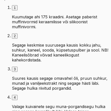
1
Kuumutage ahi 175 kraadini. Asetage paberist
muffinivormid keraamilisse või silikoonist
muffinivormi.
2
Segage keskmise suurusega kausis kokku jahu,
suhkur, kaneel, sooda, küpsetuspulber ja sool. NB!
Kaneelisõbrad võivad kaneelikogust
kahekordistada.
3
Suures kausis segage omavahel õli, pruun suhkur,
munad ja vaniljeekstrakt ning segage hästi läbi.
Segage hulka riivitud porgandid.
4
Valage kuivainete segu muna-porgandisegu hulka