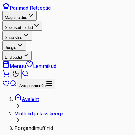
Parimad
Retseptid
Magustoidud
Soolased toidud
Suupisted
Joogid
Eridieedid
Menüü
Lemmikud
Ava peamenüü
Avaleht
Muffinid ja tassikoogid
Porgandimuffinid