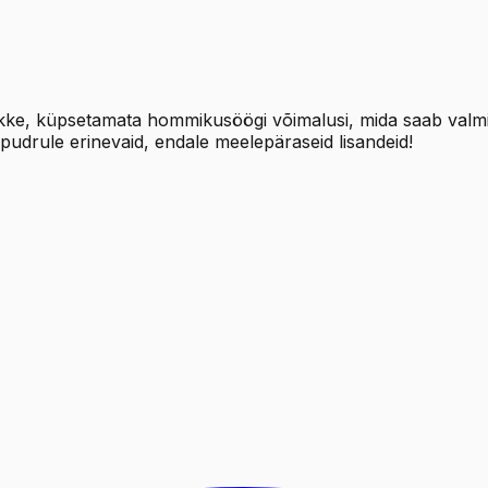
islikke, küpsetamata hommikusöögi võimalusi, mida saab valm
 pudrule erinevaid, endale meelepäraseid lisandeid!