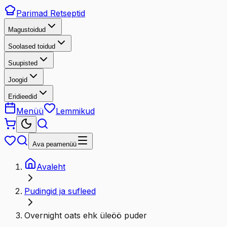
Parimad
Retseptid
Magustoidud
Soolased toidud
Suupisted
Joogid
Eridieedid
Menüü
Lemmikud
Ava peamenüü
Avaleht
Pudingid ja sufleed
Overnight oats ehk üleöö puder