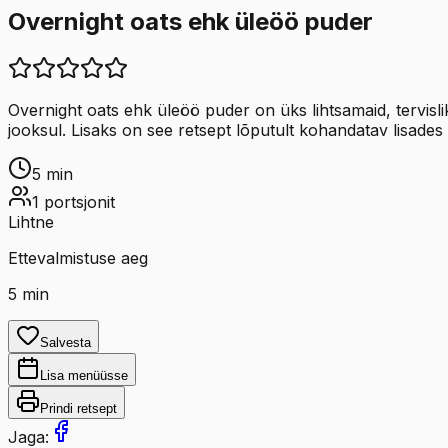
Overnight oats ehk üleöö puder
Overnight oats ehk üleöö puder on üks lihtsamaid, terv
jooksul. Lisaks on see retsept lõputult kohandatav lisades
5
min
1
portsjonit
Lihtne
Ettevalmistuse aeg
5
min
Salvesta
Lisa menüüsse
Prindi retsept
Jaga: