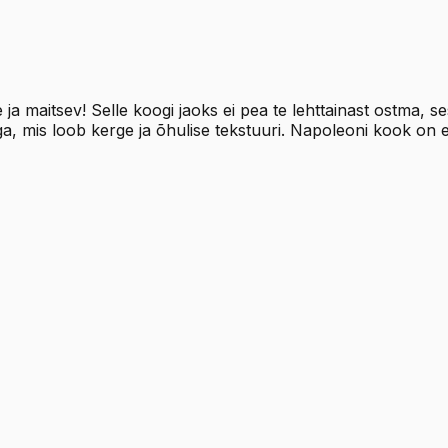
itsev! Selle koogi jaoks ei pea te lehttainast ostma, sest
a, mis loob kerge ja õhulise tekstuuri. Napoleoni kook on e