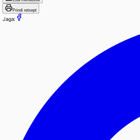
Prindi retsept
Jaga: