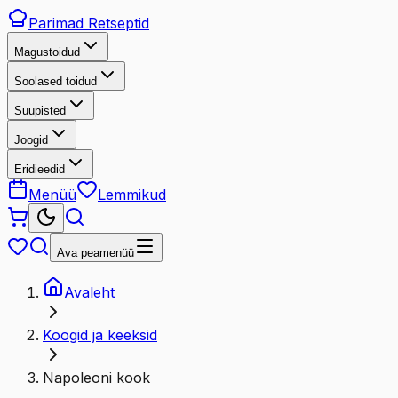
Parimad
Retseptid
Magustoidud
Soolased toidud
Suupisted
Joogid
Eridieedid
Menüü
Lemmikud
Ava peamenüü
Avaleht
Koogid ja keeksid
Napoleoni kook