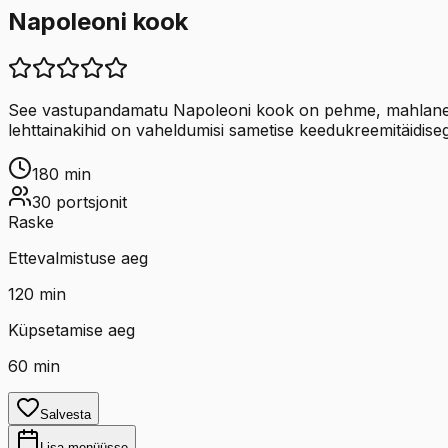
Napoleoni kook
See vastupandamatu Napoleoni kook on pehme, mahlane ja ma
lehttainakihid on vaheldumisi sametise keedukreemitäidiseg
180
min
30
portsjonit
Raske
Ettevalmistuse aeg
120
min
Küpsetamise aeg
60
min
Salvesta
Lisa menüüsse