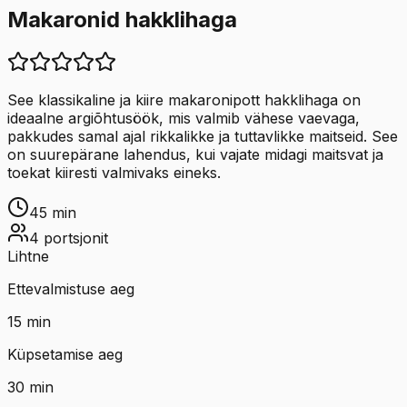
Makaronid hakklihaga
See klassikaline ja kiire makaronipott hakklihaga on
ideaalne argiõhtusöök, mis valmib vähese vaevaga,
pakkudes samal ajal rikkalikke ja tuttavlikke maitseid. See
on suurepärane lahendus, kui vajate midagi maitsvat ja
toekat kiiresti valmivaks eineks.
45
min
4
portsjonit
Lihtne
Ettevalmistuse aeg
15
min
Küpsetamise aeg
30
min