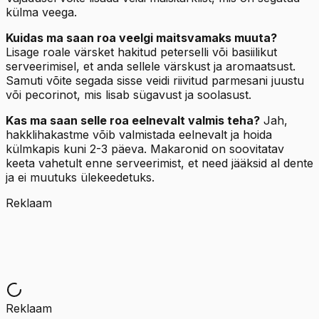
külma veega.
Kuidas ma saan roa veelgi maitsvamaks muuta?
Lisage roale värsket hakitud peterselli või basiilikut
serveerimisel, et anda sellele värskust ja aromaatsust.
Samuti võite segada sisse veidi riivitud parmesani juustu
või pecorinot, mis lisab sügavust ja soolasust.
Kas ma saan selle roa eelnevalt valmis teha?
Jah,
hakklihakastme võib valmistada eelnevalt ja hoida
külmkapis kuni 2-3 päeva. Makaronid on soovitatav
keeta vahetult enne serveerimist, et need jääksid al dente
ja ei muutuks ülekeedetuks.
Reklaam
Reklaam