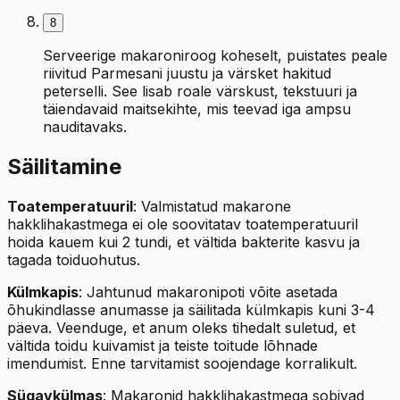
8
Serveerige makaroniroog koheselt, puistates peale
riivitud Parmesani juustu ja värsket hakitud
peterselli. See lisab roale värskust, tekstuuri ja
täiendavaid maitsekihte, mis teevad iga ampsu
nauditavaks.
Säilitamine
Toatemperatuuril
: Valmistatud makarone
hakklihakastmega ei ole soovitatav toatemperatuuril
hoida kauem kui 2 tundi, et vältida bakterite kasvu ja
tagada toiduohutus.
Külmkapis
: Jahtunud makaronipoti võite asetada
õhukindlasse anumasse ja säilitada külmkapis kuni 3-4
päeva. Veenduge, et anum oleks tihedalt suletud, et
vältida toidu kuivamist ja teiste toitude lõhnade
imendumist. Enne tarvitamist soojendage korralikult.
Sügavkülmas
: Makaronid hakklihakastmega sobivad