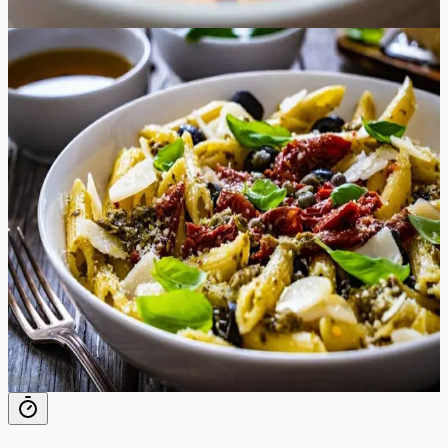
4
tk
Lihtne
5.0
Hinnang:
(
5
)
Pesto pasta kana ja päikesekuivatatud
tomatitega
Pesto pasta on maitsev ja lihtsasti valmiv roog, mis sobib
ideaalselt igaks puhuks. See retsept sobib suurepäraselt
kiireks õhtusöögiks või külaliste vastuvõtmiseks. Pehme
kana, al dente pasta, päikesekuivatatud tomatid ja
maitsekas pestokaste loovad imelise maitsete
kombinatsiooni. Pestokastme kogust võite vastavalt
maitsele kohandada ning veelgi parema tulemuse
saavutamiseks on soovitatav kasutada isevalmistatud
kodust pestot.
30
min
4
tk