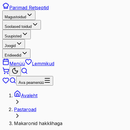
Parimad
Retseptid
Magustoidud
Soolased toidud
Suupisted
Joogid
Eridieedid
Menüü
Lemmikud
Ava peamenüü
Avaleht
Pastaroad
Makaronid hakklihaga