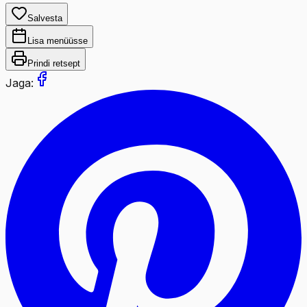
Salvesta
Lisa menüüsse
Prindi retsept
Jaga: