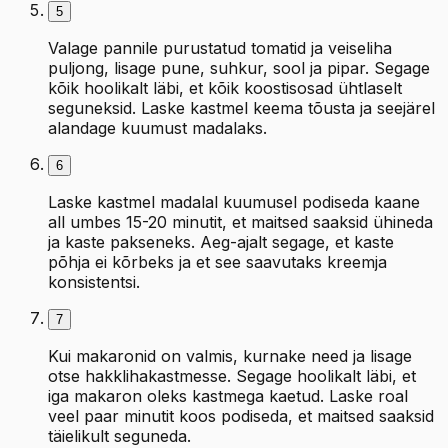
5
Valage pannile purustatud tomatid ja veiseliha
puljong, lisage pune, suhkur, sool ja pipar. Segage
kõik hoolikalt läbi, et kõik koostisosad ühtlaselt
seguneksid. Laske kastmel keema tõusta ja seejärel
alandage kuumust madalaks.
6
Laske kastmel madalal kuumusel podiseda kaane
all umbes 15-20 minutit, et maitsed saaksid ühineda
ja kaste pakseneks. Aeg-ajalt segage, et kaste
põhja ei kõrbeks ja et see saavutaks kreemja
konsistentsi.
7
Kui makaronid on valmis, kurnake need ja lisage
otse hakklihakastmesse. Segage hoolikalt läbi, et
iga makaron oleks kastmega kaetud. Laske roal
veel paar minutit koos podiseda, et maitsed saaksid
täielikult seguneda.