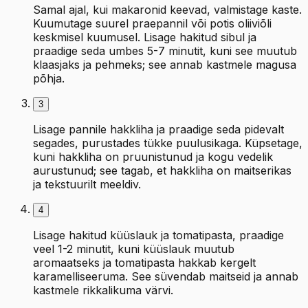
Samal ajal, kui makaronid keevad, valmistage kaste.
Kuumutage suurel praepannil või potis oliiviõli
keskmisel kuumusel. Lisage hakitud sibul ja
praadige seda umbes 5-7 minutit, kuni see muutub
klaasjaks ja pehmeks; see annab kastmele magusa
põhja.
3
Lisage pannile hakkliha ja praadige seda pidevalt
segades, purustades tükke puulusikaga. Küpsetage,
kuni hakkliha on pruunistunud ja kogu vedelik
aurustunud; see tagab, et hakkliha on maitserikas
ja tekstuurilt meeldiv.
4
Lisage hakitud küüslauk ja tomatipasta, praadige
veel 1-2 minutit, kuni küüslauk muutub
aromaatseks ja tomatipasta hakkab kergelt
karamelliseeruma. See süvendab maitseid ja annab
kastmele rikkalikuma värvi.