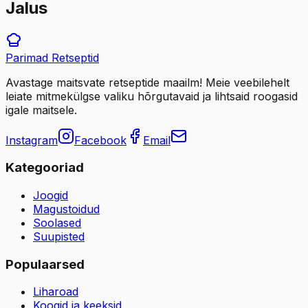
Jalus
Parimad
Retseptid
Avastage maitsvate retseptide maailm! Meie veebilehelt
leiate mitmekülgse valiku hõrgutavaid ja lihtsaid roogasid
igale maitsele.
Instagram
Facebook
Email
Kategooriad
Joogid
Magustoidud
Soolased
Suupisted
Populaarsed
Liharoad
Koogid ja keeksid