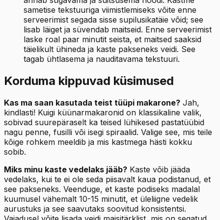
sametise tekstuuriga viimistlemiseks võite enne
serveerimist segada sisse supilusikatäie võid; see
lisab läiget ja süvendab maitseid. Enne serveerimist
laske roal paar minutit seista, et maitsed saaksid
täielikult ühineda ja kaste pakseneks veidi. See
tagab ühtlasema ja nauditavama tekstuuri.
Korduma kippuvad küsimused
Kas ma saan kasutada teist tüüpi makarone?
Jah,
kindlasti! Kuigi küünarmakaronid on klassikaline valik,
sobivad suurepäraselt ka teised lühikesed pastatüübid
nagu penne, fusilli või isegi spiraalid. Valige see, mis teile
kõige rohkem meeldib ja mis kastmega hästi kokku
sobib.
Miks minu kaste vedelaks jääb?
Kaste võib jääda
vedelaks, kui te ei ole seda piisavalt kaua podistanud, et
see pakseneks. Veenduge, et kaste podiseks madalal
kuumusel vähemalt 10-15 minutit, et üleliigne vedelik
aurustuks ja see saavutaks soovitud konsistentsi.
Vajadusel võite lisada veidi maisitärklist, mis on segatud