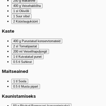
250
g
Makarone
400
g
Veisehakkliha
1
sl
Oliiviõli
1
Suur sibul
2
Küüslauguküünt
Kaste
400
g
Purustatud konservtomateid
2
sl
Tomatipastat
200
ml
Veiselihapuljongit
1
tl
Kuivatatud punet
0.5
tl
Suhkrut
Maitseained
1
tl
Soola
0.5
tl
Musta pipart
Kaunistamiseks
50
g
Riivitud Parmesani (serveerimiseks)