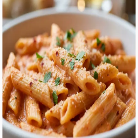
Penne alla vodka
Penne alla vodka on tõeline kulinaarne meistriteos, mis
lummab oma siidise tekstuuri ja sügava maitsebuketiga.
See roog pakub täiuslikku tasakaalu magusa
tomatipasta, rammusa rõõsa koore ja terava viina vahel,
mis aurustumisel jätab kastmesse vaid õrna ja kütkestava
aroomi. Kastme tekstuur on luksuslikult sametine, kattes
iga pastatoru ühtlase ja läikiva kihiga. Selles roas
kohtuvad värske basiiliku ürdine värskus ja küpse tomati
intensiivsus, mida täiustab sulav või ja praetud sibula
mahedus. Roog on visuaalselt ligitõmbav oma kauni
roosaka varjundi tõttu, muutes selle ideaalseks valikuks
nii romantiliseks õhtusöögiks kui ka pidulikumaks
koosviibimiseks. See pasta sobib suurepäraselt kokku
kerge pearooga või värske rohelise salatiga, pakkudes
lohutavat ja samas elegantset maitseelamust. Iga suutäis
on täidlane ja rahuldustpakkuv, olles ühtaegu kodune ja
restorani tasemel peen.
20
min