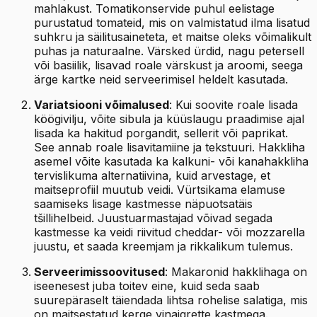
mahlakust. Tomatikonservide puhul eelistage
purustatud tomateid, mis on valmistatud ilma lisatud
suhkru ja säilitusaineteta, et maitse oleks võimalikult
puhas ja naturaalne. Värsked ürdid, nagu petersell
või basiilik, lisavad roale värskust ja aroomi, seega
ärge kartke neid serveerimisel heldelt kasutada.
Variatsiooni võimalused
: Kui soovite roale lisada
köögivilju, võite sibula ja küüslaugu praadimise ajal
lisada ka hakitud porgandit, sellerit või paprikat.
See annab roale lisavitamiine ja tekstuuri. Hakkliha
asemel võite kasutada ka kalkuni- või kanahakkliha
tervislikuma alternatiivina, kuid arvestage, et
maitseprofiil muutub veidi. Vürtsikama elamuse
saamiseks lisage kastmesse näpuotsatäis
tšillihelbeid. Juustuarmastajad võivad segada
kastmesse ka veidi riivitud cheddar- või mozzarella
juustu, et saada kreemjam ja rikkalikum tulemus.
Serveerimissoovitused
: Makaronid hakklihaga on
iseenesest juba toitev eine, kuid seda saab
suurepäraselt täiendada lihtsa rohelise salatiga, mis
on maitsestatud kerge vinaigrette kastmega.