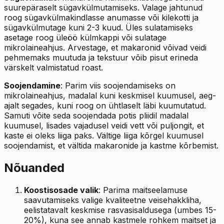
suurepäraselt sügavkülmutamiseks. Valage jahtunud
roog sügavkülmakindlasse anumasse või kilekotti ja
sügavkülmutage kuni 2-3 kuud. Üles sulatamiseks
asetage roog üleöö külmkappi või sulatage
mikrolaineahjus. Arvestage, et makaronid võivad veidi
pehmemaks muutuda ja tekstuur võib pisut erineda
värskelt valmistatud roast.
Soojendamine
: Parim viis soojendamiseks on
mikrolaineahjus, madalal kuni keskmisel kuumusel, aeg-
ajalt segades, kuni roog on ühtlaselt läbi kuumutatud.
Samuti võite seda soojendada potis pliidil madalal
kuumusel, lisades vajadusel veidi vett või puljongit, et
kaste ei oleks liiga paks. Vältige liiga kõrgel kuumusel
soojendamist, et vältida makaronide ja kastme kõrbemist.
Nõuanded
Koostisosade valik
: Parima maitseelamuse
saavutamiseks valige kvaliteetne veisehakkliha,
eelistatavalt keskmise rasvasisaldusega (umbes 15-
20%), kuna see annab kastmele rohkem maitset ja