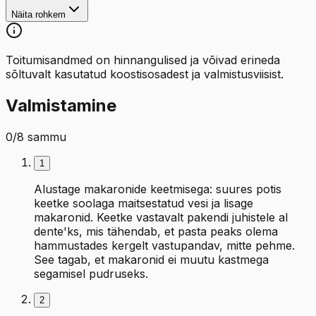
Näita rohkem
Toitumisandmed on hinnangulised ja võivad erineda
sõltuvalt kasutatud koostisosadest ja valmistusviisist.
Valmistamine
0
/
8
sammu
1
Alustage makaronide keetmisega: suures potis
keetke soolaga maitsestatud vesi ja lisage
makaronid. Keetke vastavalt pakendi juhistele al
dente'ks, mis tähendab, et pasta peaks olema
hammustades kergelt vastupandav, mitte pehme.
See tagab, et makaronid ei muutu kastmega
segamisel pudruseks.
2