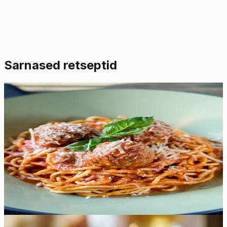
Sarnased retseptid
Raske
4.8
Hinnang:
(
4
)
Spagetid lihapallidega tomatikastmes
Maitsvad spagetid itaaliapäraste lihapallidega
tomatikastmes on suurepärane valik argiõhtu
nautimiseks koos perega. Isetehtud lihapallid ning
aromaatne tomatikaste on hea lisand igasugusele
pastale.
65
min
8
tk
Lihtne
5.0
Hinnang:
(
3
)