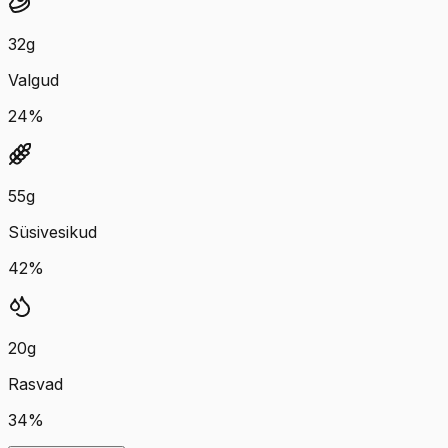
32
g
Valgud
24
%
55
g
Süsivesikud
42
%
20
g
Rasvad
34
%