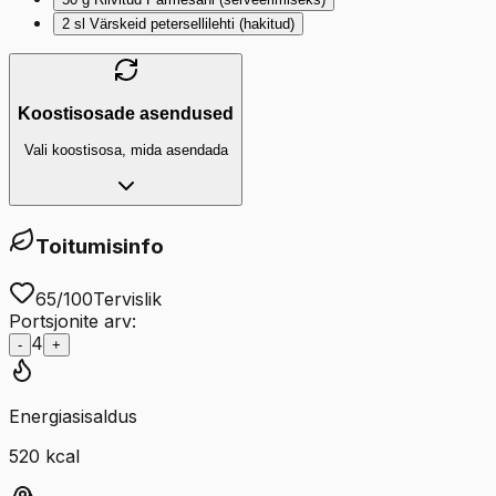
2
sl
Värskeid petersellilehti (hakitud)
Koostisosade asendused
Vali koostisosa, mida asendada
Toitumisinfo
65
/100
Tervislik
Portsjonite arv:
4
-
+
Energiasisaldus
520
kcal