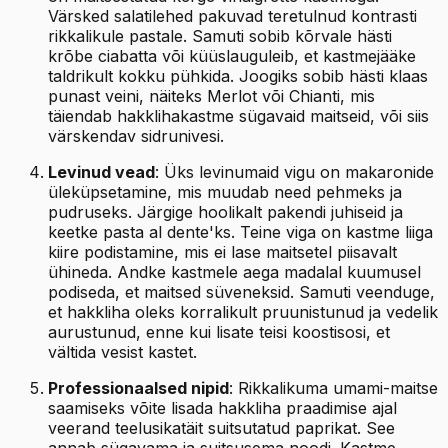
Värsked salatilehed pakuvad teretulnud kontrasti
rikkalikule pastale. Samuti sobib kõrvale hästi
krõbe ciabatta või küüslauguleib, et kastmejääke
taldrikult kokku pühkida. Joogiks sobib hästi klaas
punast veini, näiteks Merlot või Chianti, mis
täiendab hakklihakastme sügavaid maitseid, või siis
värskendav sidrunivesi.
Levinud vead
: Üks levinumaid vigu on makaronide
üleküpsetamine, mis muudab need pehmeks ja
pudruseks. Järgige hoolikalt pakendi juhiseid ja
keetke pasta al dente'ks. Teine viga on kastme liiga
kiire podistamine, mis ei lase maitsetel piisavalt
ühineda. Andke kastmele aega madalal kuumusel
podiseda, et maitsed süveneksid. Samuti veenduge,
et hakkliha oleks korralikult pruunistunud ja vedelik
aurustunud, enne kui lisate teisi koostisosi, et
vältida vesist kastet.
Professionaalsed nipid
: Rikkalikuma umami-maitse
saamiseks võite lisada hakkliha praadimise ajal
veerand teelusikatäit suitsutatud paprikat. See
annab sügavama ja suitsusema noodi. Kastme