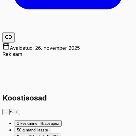
Avaldatud:
26. november 2025
Reklaam
Koostisosad
8
−
+
1
keskmine lillkapsapea
50
g
mandlilaaste