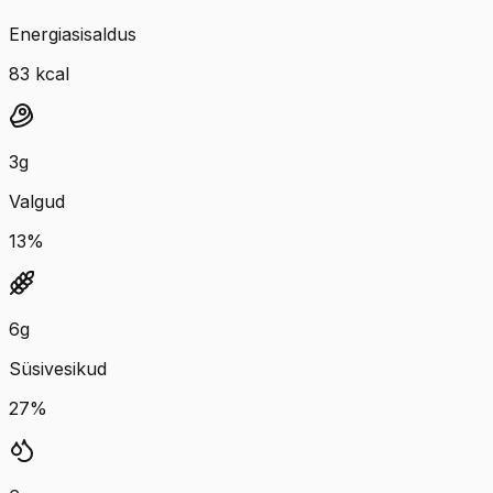
Energiasisaldus
83
kcal
3
g
Valgud
13
%
6
g
Süsivesikud
27
%