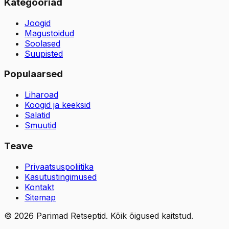
Kategooriad
Joogid
Magustoidud
Soolased
Suupisted
Populaarsed
Liharoad
Koogid ja keeksid
Salatid
Smuutid
Teave
Privaatsuspoliitika
Kasutustingimused
Kontakt
Sitemap
©
2026
Parimad Retseptid. Kõik õigused kaitstud.