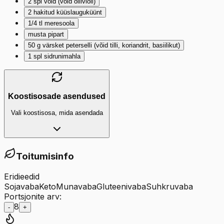
2
spl
võid (võid oliiviõli)
2
hakitud küüslauguküünt
1/4
tl
meresoola
musta pipart
50
g
värsket peterselli (võid tilli, koriandrit, basiilikut)
1
spl
sidrunimahla
Koostisosade asendused
Vali koostisosa, mida asendada
Toitumisinfo
Eridieedid
Sojavaba
Keto
Munavaba
Gluteenivaba
Suhkruvaba
Portsjonite arv:
8
-
+