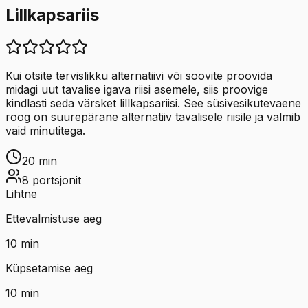
Lillkapsariis
Kui otsite tervislikku alternatiivi või soovite proovida
midagi uut tavalise igava riisi asemele, siis proovige
kindlasti seda värsket lillkapsariisi. See süsivesikutevaene
roog on suurepärane alternatiiv tavalisele riisile ja valmib
vaid minutitega.
20
min
8
portsjonit
Lihtne
Ettevalmistuse aeg
10
min
Küpsetamise aeg
10
min