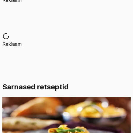
Reklaam
Reklaam
Sarnased retseptid
Raske
5.0
Hinnang:
(
2
)
Biryani riisiroog kanaga
Aromaatne, maitsev ja vürtsikas ühe poti Biryani riisiroog
kanaga, mis on valmistatud basmati riisi, vürtside, kana ja