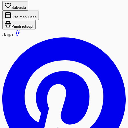
Salvesta
Lisa menüüsse
Prindi retsept
Jaga: