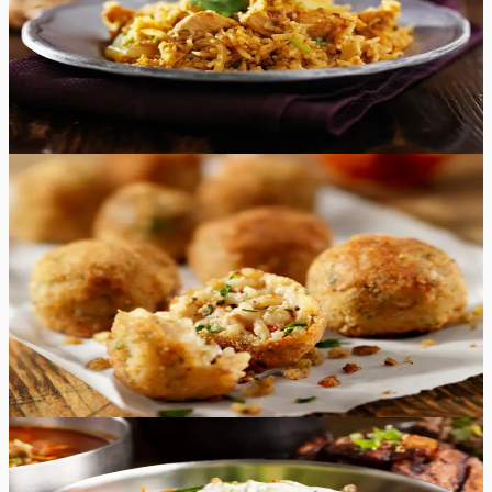
maitsetaimedega. See on algaja retsept ja seda saab teha
hõlpsasti. Serveerige kana biryani koos Raita või Salan
kastmega.
85
min
4
tk
Keskmine
4.7
Hinnang:
(
10
)
Arancini
Maitsvad ja krõbedad Arancini pallid on valmistatud
valge veini risottost ning on keskelt mõnusalt juustused.
Need Itaalia riisipallid sobivad suurepäraselt nii lõuna-
kui ka õhtusöögiks.
55
min
18
tk
Raske
5.0
Hinnang:
(
5
)
Bibimbap