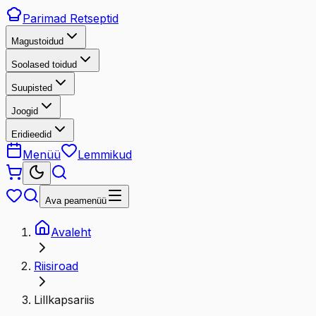
Parimad
Retseptid
Magustoidud
Soolased toidud
Suupisted
Joogid
Eridieedid
Menüü
Lemmikud
Ava peamenüü
Avaleht
Riisiroad
Lillkapsariis