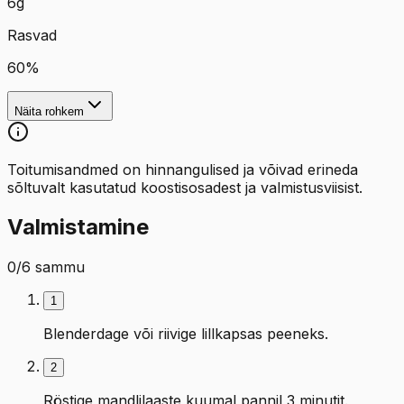
6
g
Rasvad
60
%
Näita rohkem
Toitumisandmed on hinnangulised ja võivad erineda
sõltuvalt kasutatud koostisosadest ja valmistusviisist.
Valmistamine
0
/
6
sammu
1
Blenderdage või riivige lillkapsas peeneks.
2
Röstige mandlilaaste kuumal pannil 3 minutit.