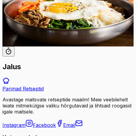
Tuntud klassikaline Korea riisikauss ehk bibimbap on
lihtne ja ilus roog, mis toob kokku erinevad köögiviljad,
veiseliha ning maitsva ja vürtsika bibimbap-kastme.
70
min
4
tk
Jalus
Parimad
Retseptid
Avastage maitsvate retseptide maailm! Meie veebilehelt
leiate mitmekülgse valiku hõrgutavaid ja lihtsaid roogasid
igale maitsele.
Instagram
Facebook
Email