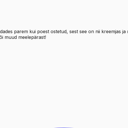
ordades parem kui poest ostetud, sest see on nii kreemjas ja 
või muud meelepärast!