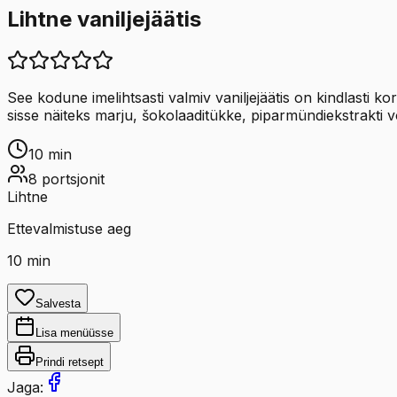
Lihtne vaniljejäätis
See kodune imelihtsasti valmiv vaniljejäätis on kindlasti k
sisse näiteks marju, šokolaaditükke, piparmündiekstrakti 
10
min
8
portsjonit
Lihtne
Ettevalmistuse aeg
10
min
Salvesta
Lisa menüüsse
Prindi retsept
Jaga: